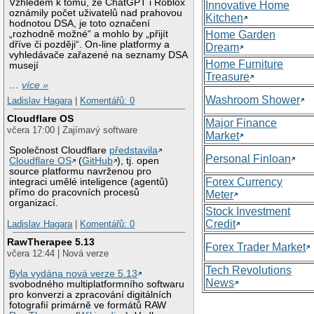
Vzhledem k tomu, že ChatGPT i Roblox
Innovative Home
oznámily počet uživatelů nad prahovou
Kitchen
hodnotou DSA, je toto označení
„rozhodně možné“ a mohlo by „přijít
Home Garden
dříve či později“. On-line platformy a
Dream
vyhledávače zařazené na seznamy DSA
Home Furniture
musejí
Treasure
…
více »
Washroom Shower
Ladislav Hagara
|
Komentářů: 0
Cloudflare OS
Major Finance
včera 17:00 | Zajímavý software
Market
Společnost Cloudflare
představila
Personal Finloan
Cloudflare OS
(
GitHub
), tj. open
source platformu navrženou pro
Forex Currency
integraci umělé inteligence (agentů)
přímo do pracovních procesů
Meter
organizací.
Stock Investment
Credit
Ladislav Hagara
|
Komentářů: 0
RawTherapee 5.13
Forex Trader Market
včera 12:44 | Nová verze
Tech Revolutions
Byla vydána nová verze 5.13
News
svobodného multiplatformního softwaru
pro konverzi a zpracování digitálních
fotografií primárně ve formátů RAW