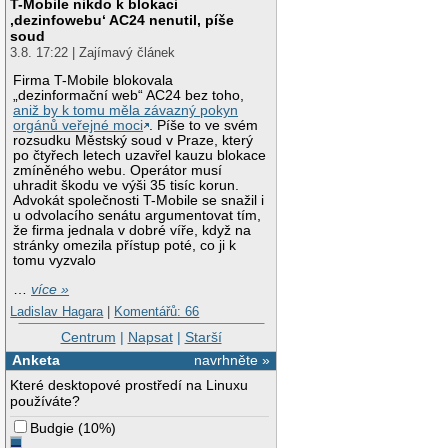
T-Mobile nikdo k blokaci
‚dezinfowebu‘ AC24 nenutil, píše
soud
3.8. 17:22 | Zajímavý článek
Firma T-Mobile blokovala
„dezinformační web“ AC24 bez toho,
aniž by k tomu měla závazný pokyn
orgánů veřejné moci
. Píše to ve svém
rozsudku Městský soud v Praze, který
po čtyřech letech uzavřel kauzu blokace
zmíněného webu. Operátor musí
uhradit škodu ve výši 35 tisíc korun.
Advokát společnosti T-Mobile se snažil i
u odvolacího senátu argumentovat tím,
že firma jednala v dobré víře, když na
stránky omezila přístup poté, co ji k
tomu vyzvalo
…
více »
Ladislav Hagara
|
Komentářů: 66
Centrum
|
Napsat
|
Starší
Anketa
navrhněte »
Které desktopové prostředí na Linuxu
používáte?
Budgie
(
10%
)