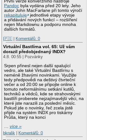
První verze konverzního nástroje
Pandoc
byla vydána před 20 lety. Jeho
autor John MacFarlane při tomto výročí
rekapituluje
jednotlivé etapy vývoje
a přidávání nových funkcí – rozšíření
nejen Markdownu a podporu mnoha
dalších formátů.
|🇵🇸
|
Komentářů: 0
Virtuální Bastlírna vol. 65: Už vám
dorazil předobjednaný INDX?
4.8. 00:55 | Pozvánky
Srpen přinesl nejen další spalující
vedro, ale také Virtuální Bastlírnu s
neméně žhavými novinkami. Využijte
tedy předpovědi na deštivý čtvrteční
večer a od 20:00 se připojte online k
tomuto neformálnímu setkání kutilů,
techniků a vědců, kde se strahovskými
bastlíři proberete nejzajímavější věci, na
které jste narazili za poslední měsíc.
Pokud jde o novinky, řeč zcela jistě
přijde na systém INDX pro tiskárny
Průša, který na konci
…
více »
bkralik
|
Komentářů: 0