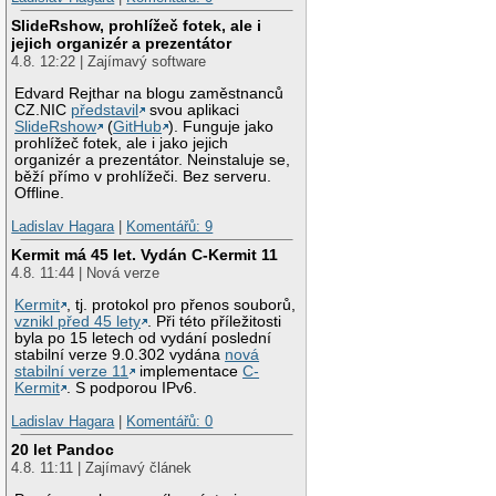
SlideRshow, prohlížeč fotek, ale i
jejich organizér a prezentátor
4.8. 12:22 | Zajímavý software
Edvard Rejthar na blogu zaměstnanců
CZ.NIC
představil
svou aplikaci
SlideRshow
(
GitHub
). Funguje jako
prohlížeč fotek, ale i jako jejich
organizér a prezentátor. Neinstaluje se,
běží přímo v prohlížeči. Bez serveru.
Offline.
Ladislav Hagara
|
Komentářů: 9
Kermit má 45 let. Vydán C-Kermit 11
4.8. 11:44 | Nová verze
Kermit
, tj. protokol pro přenos souborů,
vznikl před 45 lety
. Při této příležitosti
byla po 15 letech od vydání poslední
stabilní verze 9.0.302 vydána
nová
stabilní verze 11
implementace
C-
Kermit
. S podporou IPv6.
Ladislav Hagara
|
Komentářů: 0
20 let Pandoc
4.8. 11:11 | Zajímavý článek