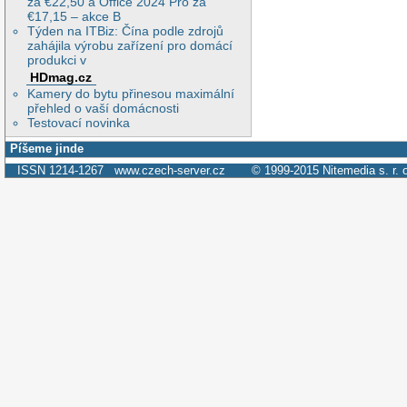
za €22,50 a Office 2024 Pro za
€17,15 – akce B
Týden na ITBiz: Čína podle zdrojů
zahájila výrobu zařízení pro domácí
produkci v
HDmag.cz
Kamery do bytu přinesou maximální
přehled o vaší domácnosti
Testovací novinka
Píšeme jinde
ISSN 1214-1267
www.czech-server.cz
© 1999-2015
Nitemedia s. r. 