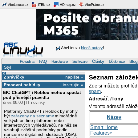
AbcLinuxu.cz
ITBiz.cz
HDmag.cz
AbcPráce.cz
AbcLinuxu
hledá autory
!
Poradna
FAQ
Hardware
Software
Články
Učebnice
Blog
Styl
×
Seznam zálože
Zprávičky
napište »
Pracovní nabídky
inzerujte »
Zde si můžete prohléd
spam
.
EK: ChatGPT i Roblox mohou spadat
pod přísnější pravidla
Adresář: /Tony
dnes 08:00 | IT novinky
V tomto adresáři zálož
Platformy ChatGPT i Roblox by mohly
být
zařazeny na seznam
mimořádně
Název
velkých on-line platforem nebo
internetových vyhledávačů, na něž se
Smart Home
vztahují zvláštní podmínky podle
Features
nařízení o digitálních službách (DSA).