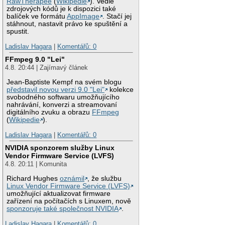
RawTherapee
(
Wikipedie
). Vedle
zdrojových kódů je k dispozici také
balíček ve formátu
AppImage
. Stačí jej
stáhnout, nastavit právo ke spuštění a
spustit.
Ladislav Hagara
|
Komentářů: 0
FFmpeg 9.0 "Lei"
4.8. 20:44 | Zajímavý článek
Jean-Baptiste Kempf na svém blogu
představil novou verzi 9.0 "Lei"
kolekce
svobodného softwaru umožňujícího
nahrávání, konverzi a streamovaní
digitálního zvuku a obrazu
FFmpeg
(
Wikipedie
).
Ladislav Hagara
|
Komentářů: 0
NVIDIA sponzorem služby Linux
Vendor Firmware Service (LVFS)
4.8. 20:11 | Komunita
Richard Hughes
oznámil
, že službu
Linux Vendor Firmware Service (LVFS)
umožňující aktualizovat firmware
zařízení na počítačích s Linuxem, nově
sponzoruje také společnost NVIDIA
.
Ladislav Hagara
|
Komentářů: 0