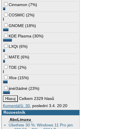
Cinnamon
(
7%
)
COSMIC
(
2%
)
GNOME
(
18%
)
KDE Plasma
(
30%
)
LXQt
(
6%
)
MATE
(
6%
)
TDE
(
2%
)
Xfce
(
15%
)
jiné/žádné
(
23%
)
Celkem 2329 hlasů
Komentářů: 30
, poslední 3.4. 20:20
Rozcestník
AbcLinuxu
Ušetřete 30 %: Windows 11 Pro jen