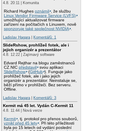
4.8. 20:11 | Komunita
Richard Hughes
oznámil
, že službu
Linux Vendor Firmware Service (LVFS)
umožňující aktualizovat firmware
zařízení na počítačích s Linuxem, nově
sponzoruje také společnost NVIDIA
.
Ladislav Hagara
|
Komentářů: 1
SlideRshow, prohlížeč fotek, ale i
jejich organizér a prezentátor
4.8. 12:22 | Zajímavý software
Edvard Rejthar na blogu zaměstnanců
CZ.NIC
představil
svou aplikaci
SlideRshow
(
GitHub
). Funguje jako
prohlížeč fotek, ale i jako jejich
organizér a prezentátor. Neinstaluje se,
běží přímo v prohlížeči. Bez serveru.
Offline.
Ladislav Hagara
|
Komentářů: 3
Kermit má 45 let. Vydán C-Kermit 11
4.8. 11:44 | Nová verze
Kermit
, tj. protokol pro přenos souborů,
vznikl před 45 lety
. Při této příležitosti
byla po 15 letech od vydání poslední