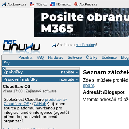
AbcLinuxu.cz
ITBiz.cz
HDmag.cz
AbcPráce.cz
AbcLinuxu
hledá autory
!
Poradna
FAQ
Hardware
Software
Články
Učebnice
Blog
Styl
×
Seznam zálože
Zprávičky
napište »
Pracovní nabídky
inzerujte »
Zde si můžete prohléd
spam
.
Cloudflare OS
včera 17:00 | Zajímavý software
Adresář: /Blogspot
V tomto adresáři zálož
Společnost Cloudflare
představila
Cloudflare OS
(
GitHub
), tj. open
source platformu navrženou pro
integraci umělé inteligence (agentů)
přímo do pracovních procesů
organizací.