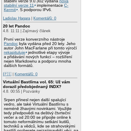
stabilní verze 9.0.302 vydána
nová
stabilní verze 11
implementace
C-
Kermit
. S podporou IPv6.
Ladislav Hagara
|
Komentářů: 0
20 let Pandoc
4.8. 11:11 | Zajímavý článek
První verze konverzního nástroje
Pandoc
byla vydána před 20 lety. Jeho
autor John MacFarlane při tomto výročí
rekapituluje
jednotlivé etapy vývoje
a přidávání nových funkcí – rozšíření
nejen Markdownu a podporu mnoha
dalších formátů.
|🇵🇸
|
Komentářů: 0
Virtuální Bastlírna vol. 65: Už vám
dorazil předobjednaný INDX?
4.8. 00:55 | Pozvánky
Srpen přinesl nejen další spalující
vedro, ale také Virtuální Bastlírnu s
neméně žhavými novinkami. Využijte
tedy předpovědi na deštivý čtvrteční
večer a od 20:00 se připojte online k
tomuto neformálnímu setkání kutilů,
techniků a vědců, kde se strahovskými
bastlíři proberete nejzajímavější věci, na