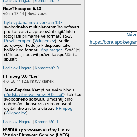
Ladislav Hagara
|
Komentářů: 0
RawTherapee 5.13
včera 12:44 | Nová verze
Byla vydána nová verze 5.13
svobodného multiplatformního softwaru
pro konverzi a zpracování digitálních
Náz
fotografií primárně ve formátů RAW
RawTherapee
(
Wikipedie
). Vedle
https://bonuspokerga
zdrojových kódů je k dispozici také
balíček ve formátu
AppImage
. Stačí jej
stáhnout, nastavit právo ke spuštění a
spustit.
Ladislav Hagara
|
Komentářů: 0
FFmpeg 9.0 "Lei"
4.8. 20:44 | Zajímavý článek
Jean-Baptiste Kempf na svém blogu
představil novou verzi 9.0 "Lei"
kolekce
svobodného softwaru umožňujícího
nahrávání, konverzi a streamovaní
digitálního zvuku a obrazu
FFmpeg
(
Wikipedie
).
Ladislav Hagara
|
Komentářů: 1
NVIDIA sponzorem služby Linux
Vendor Firmware Service (LVFS)