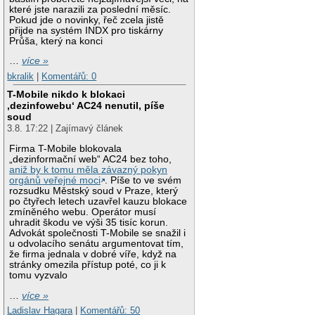
které jste narazili za poslední měsíc.
Pokud jde o novinky, řeč zcela jistě
přijde na systém INDX pro tiskárny
Průša, který na konci
…
více »
bkralik
|
Komentářů: 0
T-Mobile nikdo k blokaci
‚dezinfowebu‘ AC24 nenutil, píše
soud
3.8. 17:22 | Zajímavý článek
Firma T-Mobile blokovala
„dezinformační web“ AC24 bez toho,
aniž by k tomu měla závazný pokyn
orgánů veřejné moci
. Píše to ve svém
rozsudku Městský soud v Praze, který
po čtyřech letech uzavřel kauzu blokace
zmíněného webu. Operátor musí
uhradit škodu ve výši 35 tisíc korun.
Advokát společnosti T-Mobile se snažil i
u odvolacího senátu argumentovat tím,
že firma jednala v dobré víře, když na
stránky omezila přístup poté, co ji k
tomu vyzvalo
…
více »
Ladislav Hagara
|
Komentářů: 50