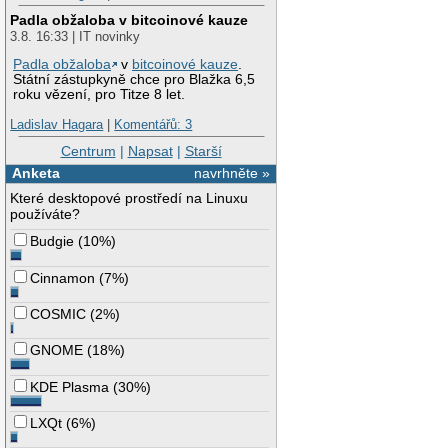
Padla obžaloba v bitcoinové kauze
3.8. 16:33 | IT novinky
Padla obžaloba
v
bitcoinové kauze
.
Státní zástupkyně chce pro Blažka 6,5
roku vězení, pro Titze 8 let.
Ladislav Hagara
|
Komentářů: 3
Centrum
|
Napsat
|
Starší
Anketa
navrhněte »
Které desktopové prostředí na Linuxu
používáte?
Budgie
(
10%
)
Cinnamon
(
7%
)
COSMIC
(
2%
)
GNOME
(
18%
)
KDE Plasma
(
30%
)
LXQt
(
6%
)