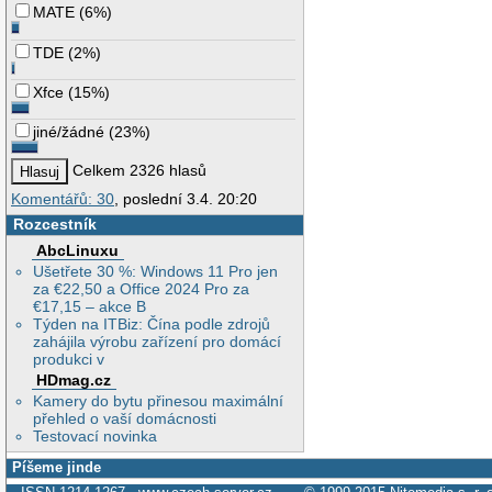
MATE
(
6%
)
TDE
(
2%
)
Xfce
(
15%
)
jiné/žádné
(
23%
)
Celkem 2326 hlasů
Komentářů: 30
, poslední 3.4. 20:20
Rozcestník
AbcLinuxu
Ušetřete 30 %: Windows 11 Pro jen
za €22,50 a Office 2024 Pro za
€17,15 – akce B
Týden na ITBiz: Čína podle zdrojů
zahájila výrobu zařízení pro domácí
produkci v
HDmag.cz
Kamery do bytu přinesou maximální
přehled o vaší domácnosti
Testovací novinka
Píšeme jinde