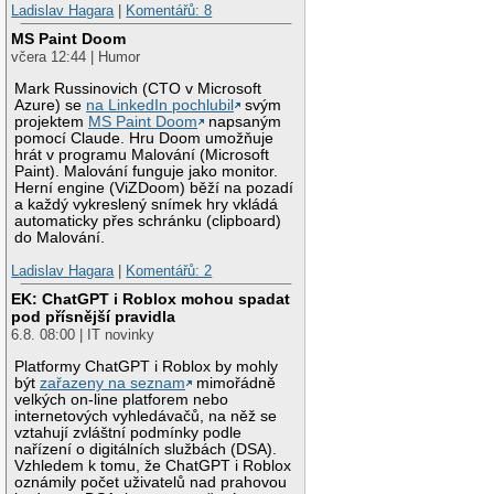
Ladislav Hagara
|
Komentářů: 8
MS Paint Doom
včera 12:44 | Humor
Mark Russinovich (CTO v Microsoft
Azure) se
na LinkedIn pochlubil
svým
projektem
MS Paint Doom
napsaným
pomocí Claude. Hru Doom umožňuje
hrát v programu Malování (Microsoft
Paint). Malování funguje jako monitor.
Herní engine (ViZDoom) běží na pozadí
a každý vykreslený snímek hry vkládá
automaticky přes schránku (clipboard)
do Malování.
Ladislav Hagara
|
Komentářů: 2
EK: ChatGPT i Roblox mohou spadat
pod přísnější pravidla
6.8. 08:00 | IT novinky
Platformy ChatGPT i Roblox by mohly
být
zařazeny na seznam
mimořádně
velkých on-line platforem nebo
internetových vyhledávačů, na něž se
vztahují zvláštní podmínky podle
nařízení o digitálních službách (DSA).
Vzhledem k tomu, že ChatGPT i Roblox
oznámily počet uživatelů nad prahovou