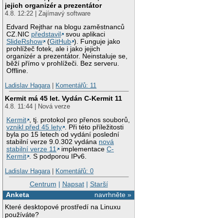
jejich organizér a prezentátor
4.8. 12:22 | Zajímavý software
Edvard Rejthar na blogu zaměstnanců
CZ.NIC
představil
svou aplikaci
SlideRshow
(
GitHub
). Funguje jako
prohlížeč fotek, ale i jako jejich
organizér a prezentátor. Neinstaluje se,
běží přímo v prohlížeči. Bez serveru.
Offline.
Ladislav Hagara
|
Komentářů: 11
Kermit má 45 let. Vydán C-Kermit 11
4.8. 11:44 | Nová verze
Kermit
, tj. protokol pro přenos souborů,
vznikl před 45 lety
. Při této příležitosti
byla po 15 letech od vydání poslední
stabilní verze 9.0.302 vydána
nová
stabilní verze 11
implementace
C-
Kermit
. S podporou IPv6.
Ladislav Hagara
|
Komentářů: 0
Centrum
|
Napsat
|
Starší
Anketa
navrhněte »
Které desktopové prostředí na Linuxu
používáte?