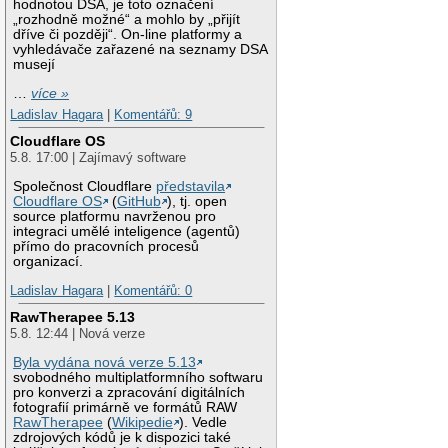
hodnotou DSA, je toto označení
„rozhodně možné“ a mohlo by „přijít
dříve či později“. On-line platformy a
vyhledávače zařazené na seznamy DSA
musejí
…
více »
Ladislav Hagara
|
Komentářů: 9
Cloudflare OS
5.8. 17:00 | Zajímavý software
Společnost Cloudflare
představila
Cloudflare OS
(
GitHub
), tj. open
source platformu navrženou pro
integraci umělé inteligence (agentů)
přímo do pracovních procesů
organizací.
Ladislav Hagara
|
Komentářů: 0
RawTherapee 5.13
5.8. 12:44 | Nová verze
Byla vydána nová verze 5.13
svobodného multiplatformního softwaru
pro konverzi a zpracování digitálních
fotografií primárně ve formátů RAW
RawTherapee
(
Wikipedie
). Vedle
zdrojových kódů je k dispozici také