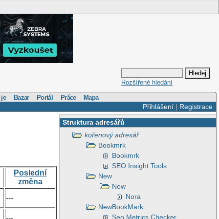
Rozšířené hledání
 je
Bazar
Portál
Práce
Mapa
Přihlášení
|
Registrace
Struktura adresářů
kořenový adresář
Bookmrk
Bookmrk
SEO Insight Tools
Poslední
New
změna
New
Nora
---
NewBookMark
Seo Metrics Checker
---