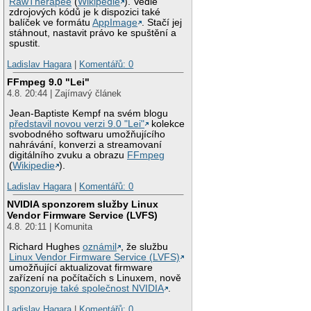
RawTherapee
(
Wikipedie
). Vedle
zdrojových kódů je k dispozici také
balíček ve formátu
AppImage
. Stačí jej
stáhnout, nastavit právo ke spuštění a
spustit.
Ladislav Hagara
|
Komentářů: 0
FFmpeg 9.0 "Lei"
4.8. 20:44 | Zajímavý článek
Jean-Baptiste Kempf na svém blogu
představil novou verzi 9.0 "Lei"
kolekce
svobodného softwaru umožňujícího
nahrávání, konverzi a streamovaní
digitálního zvuku a obrazu
FFmpeg
(
Wikipedie
).
Ladislav Hagara
|
Komentářů: 0
NVIDIA sponzorem služby Linux
Vendor Firmware Service (LVFS)
4.8. 20:11 | Komunita
Richard Hughes
oznámil
, že službu
Linux Vendor Firmware Service (LVFS)
umožňující aktualizovat firmware
zařízení na počítačích s Linuxem, nově
sponzoruje také společnost NVIDIA
.
Ladislav Hagara
|
Komentářů: 0