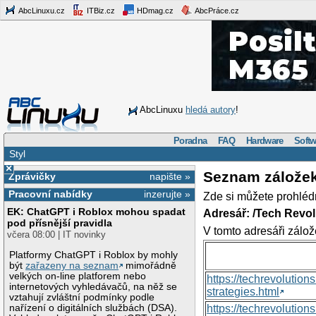
AbcLinuxu.cz
ITBiz.cz
HDmag.cz
AbcPráce.cz
AbcLinuxu
hledá autory
!
Poradna
FAQ
Hardware
Softw
Styl
×
Seznam zálože
Zprávičky
napište »
Pracovní nabídky
inzerujte »
Zde si můžete prohléd
EK: ChatGPT i Roblox mohou spadat
Adresář: /Tech Revo
pod přísnější pravidla
V tomto adresáři zálož
včera 08:00 | IT novinky
Platformy ChatGPT i Roblox by mohly
být
zařazeny na seznam
mimořádně
velkých on-line platforem nebo
https://techrevolutio
internetových vyhledávačů, na něž se
strategies.html
vztahují zvláštní podmínky podle
nařízení o digitálních službách (DSA).
https://techrevoluti