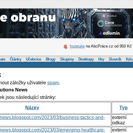
Inzerujte
na AbcPráce.cz od 950 Kč
are
Články
Učebnice
Blogy
Skupiny
Desktopy
Hry
Slovník
Kdo
k
nout záložky uživatele
spam
.
lutions News
ek jsou následující stránky:
Název
Typ
nsnews.blogspot.com/2023/03/business-tactics-and-
externí
odkaz
onsnews.blogspot.com/2023/03/emerging-healthcare-
externí