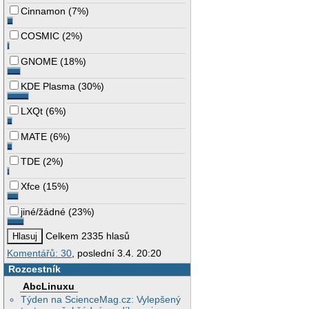
Cinnamon
(
7%
)
COSMIC
(
2%
)
GNOME
(
18%
)
KDE Plasma
(
30%
)
LXQt
(
6%
)
MATE
(
6%
)
TDE
(
2%
)
Xfce
(
15%
)
jiné/žádné
(
23%
)
Celkem 2335 hlasů
Komentářů: 30
, poslední 3.4. 20:20
Rozcestník
AbcLinuxu
Týden na ScienceMag.cz: Vylepšený