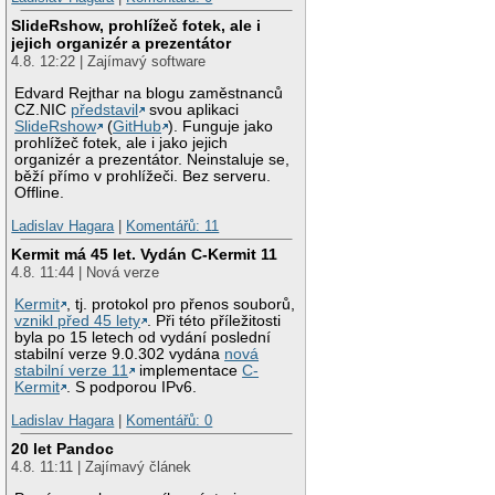
SlideRshow, prohlížeč fotek, ale i
jejich organizér a prezentátor
4.8. 12:22 | Zajímavý software
Edvard Rejthar na blogu zaměstnanců
CZ.NIC
představil
svou aplikaci
SlideRshow
(
GitHub
). Funguje jako
prohlížeč fotek, ale i jako jejich
organizér a prezentátor. Neinstaluje se,
běží přímo v prohlížeči. Bez serveru.
Offline.
Ladislav Hagara
|
Komentářů: 11
Kermit má 45 let. Vydán C-Kermit 11
4.8. 11:44 | Nová verze
Kermit
, tj. protokol pro přenos souborů,
vznikl před 45 lety
. Při této příležitosti
byla po 15 letech od vydání poslední
stabilní verze 9.0.302 vydána
nová
stabilní verze 11
implementace
C-
Kermit
. S podporou IPv6.
Ladislav Hagara
|
Komentářů: 0
20 let Pandoc
4.8. 11:11 | Zajímavý článek