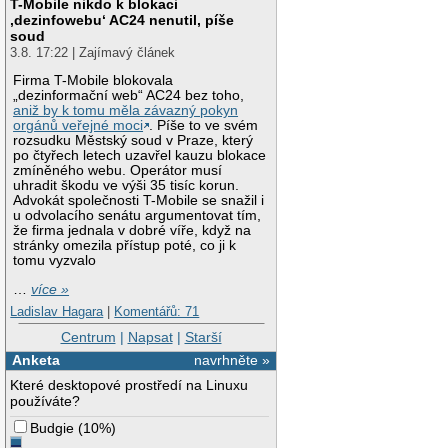
T-Mobile nikdo k blokaci
‚dezinfowebu‘ AC24 nenutil, píše
soud
3.8. 17:22 | Zajímavý článek
Firma T-Mobile blokovala
„dezinformační web“ AC24 bez toho,
aniž by k tomu měla závazný pokyn
orgánů veřejné moci
. Píše to ve svém
rozsudku Městský soud v Praze, který
po čtyřech letech uzavřel kauzu blokace
zmíněného webu. Operátor musí
uhradit škodu ve výši 35 tisíc korun.
Advokát společnosti T-Mobile se snažil i
u odvolacího senátu argumentovat tím,
že firma jednala v dobré víře, když na
stránky omezila přístup poté, co ji k
tomu vyzvalo
…
více »
Ladislav Hagara
|
Komentářů: 71
Centrum
|
Napsat
|
Starší
Anketa
navrhněte »
Které desktopové prostředí na Linuxu
používáte?
Budgie
(
10%
)