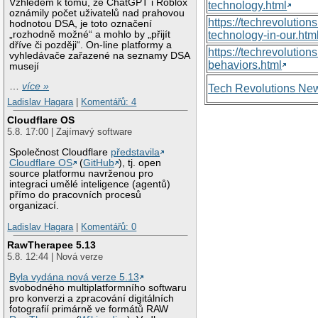
Vzhledem k tomu, že ChatGPT i Roblox
technology.html
oznámily počet uživatelů nad prahovou
https://techrevolutio
hodnotou DSA, je toto označení
„rozhodně možné“ a mohlo by „přijít
technology-in-our.htm
dříve či později“. On-line platformy a
https://techrevolutio
vyhledávače zařazené na seznamy DSA
behaviors.html
musejí
…
více »
Tech Revolutions Ne
Ladislav Hagara
|
Komentářů: 4
Cloudflare OS
5.8. 17:00 | Zajímavý software
Společnost Cloudflare
představila
Cloudflare OS
(
GitHub
), tj. open
source platformu navrženou pro
integraci umělé inteligence (agentů)
přímo do pracovních procesů
organizací.
Ladislav Hagara
|
Komentářů: 0
RawTherapee 5.13
5.8. 12:44 | Nová verze
Byla vydána nová verze 5.13
svobodného multiplatformního softwaru
pro konverzi a zpracování digitálních
fotografií primárně ve formátů RAW