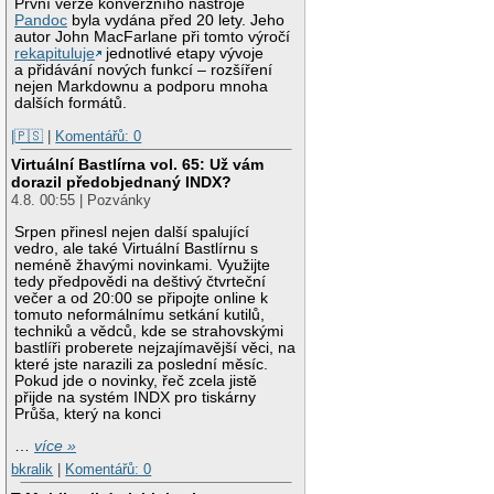
První verze konverzního nástroje
Pandoc
byla vydána před 20 lety. Jeho
autor John MacFarlane při tomto výročí
rekapituluje
jednotlivé etapy vývoje
a přidávání nových funkcí – rozšíření
nejen Markdownu a podporu mnoha
dalších formátů.
|🇵🇸
|
Komentářů: 0
Virtuální Bastlírna vol. 65: Už vám
dorazil předobjednaný INDX?
4.8. 00:55 | Pozvánky
Srpen přinesl nejen další spalující
vedro, ale také Virtuální Bastlírnu s
neméně žhavými novinkami. Využijte
tedy předpovědi na deštivý čtvrteční
večer a od 20:00 se připojte online k
tomuto neformálnímu setkání kutilů,
techniků a vědců, kde se strahovskými
bastlíři proberete nejzajímavější věci, na
které jste narazili za poslední měsíc.
Pokud jde o novinky, řeč zcela jistě
přijde na systém INDX pro tiskárny
Průša, který na konci
…
více »
bkralik
|
Komentářů: 0