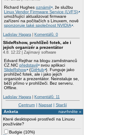
Richard Hughes
oznámil
, že službu
Linux Vendor Firmware Service (LVFS)
umožňující aktualizovat firmware
zařízení na počítačích s Linuxem, nově
sponzoruje také společnost NVIDIA
.
Ladislav Hagara
|
Komentářů: 0
SlideRshow, prohlížeč fotek, ale i
jejich organizér a prezentátor
4.8. 12:22 | Zajímavý software
Edvard Rejthar na blogu zaměstnanců
CZ.NIC
představil
svou aplikaci
SlideRshow
(
GitHub
). Funguje jako
prohlížeč fotek, ale i jako jejich
organizér a prezentátor. Neinstaluje se,
běží přímo v prohlížeči. Bez serveru.
Offline.
Ladislav Hagara
|
Komentářů: 11
Centrum
|
Napsat
|
Starší
Anketa
navrhněte »
Které desktopové prostředí na Linuxu
používáte?
Budgie
(
10%
)