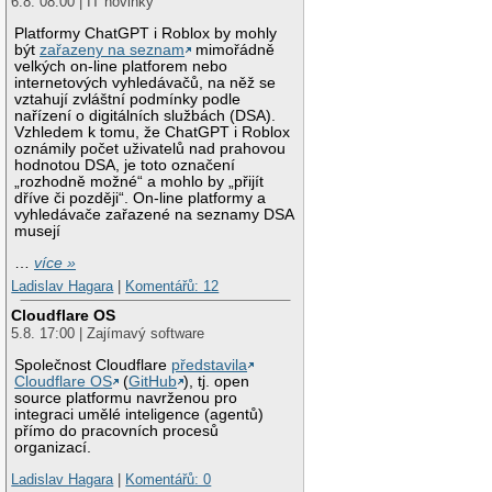
6.8. 08:00 | IT novinky
Platformy ChatGPT i Roblox by mohly
být
zařazeny na seznam
mimořádně
velkých on-line platforem nebo
internetových vyhledávačů, na něž se
vztahují zvláštní podmínky podle
nařízení o digitálních službách (DSA).
Vzhledem k tomu, že ChatGPT i Roblox
oznámily počet uživatelů nad prahovou
hodnotou DSA, je toto označení
„rozhodně možné“ a mohlo by „přijít
dříve či později“. On-line platformy a
vyhledávače zařazené na seznamy DSA
musejí
…
více »
Ladislav Hagara
|
Komentářů: 12
Cloudflare OS
5.8. 17:00 | Zajímavý software
Společnost Cloudflare
představila
Cloudflare OS
(
GitHub
), tj. open
source platformu navrženou pro
integraci umělé inteligence (agentů)
přímo do pracovních procesů
organizací.
Ladislav Hagara
|
Komentářů: 0