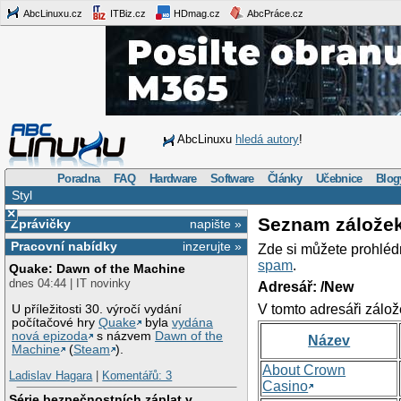
AbcLinuxu.cz
ITBiz.cz
HDmag.cz
AbcPráce.cz
AbcLinuxu
hledá autory
!
Poradna
FAQ
Hardware
Software
Články
Učebnice
Blog
Styl
×
Seznam zálože
Zprávičky
napište »
Pracovní nabídky
inzerujte »
Zde si můžete prohléd
spam
.
Quake: Dawn of the Machine
dnes 04:44 | IT novinky
Adresář: /New
V tomto adresáři zálož
U příležitosti 30. výročí vydání
počítačové hry
Quake
byla
vydána
nová epizoda
s názvem
Dawn of the
Název
Machine
(
Steam
).
About Crown
Ladislav Hagara
|
Komentářů: 3
Casino
Série bezpečnostních záplat v