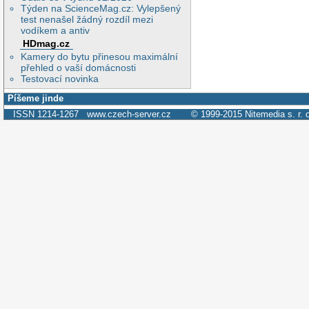
Týden na ScienceMag.cz: Vylepšený
test nenašel žádný rozdíl mezi
vodíkem a antiv
HDmag.cz
Kamery do bytu přinesou maximální
přehled o vaší domácnosti
Testovací novinka
Píšeme jinde
ISSN 1214-1267
www.czech-server.cz
© 1999-2015
Nitemedia s. r. 