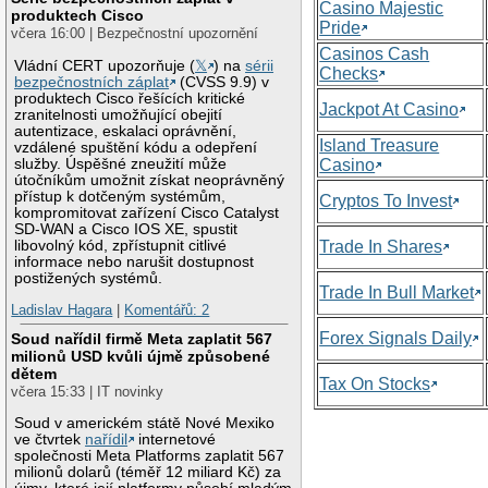
Casino Majestic
produktech Cisco
Pride
včera 16:00 | Bezpečnostní upozornění
Casinos Cash
Vládní CERT upozorňuje (
𝕏
) na
sérii
Checks
bezpečnostních záplat
(CVSS 9.9) v
produktech Cisco řešících kritické
Jackpot At Casino
zranitelnosti umožňující obejití
autentizace, eskalaci oprávnění,
Island Treasure
vzdálené spuštění kódu a odepření
služby. Úspěšné zneužití může
Casino
útočníkům umožnit získat neoprávněný
přístup k dotčeným systémům,
Cryptos To Invest
kompromitovat zařízení Cisco Catalyst
SD-WAN a Cisco IOS XE, spustit
libovolný kód, zpřístupnit citlivé
Trade In Shares
informace nebo narušit dostupnost
postižených systémů.
Trade In Bull Market
Ladislav Hagara
|
Komentářů: 2
Forex Signals Daily
Soud nařídil firmě Meta zaplatit 567
milionů USD kvůli újmě způsobené
dětem
Tax On Stocks
včera 15:33 | IT novinky
Soud v americkém státě Nové Mexiko
ve čtvrtek
nařídil
internetové
společnosti Meta Platforms zaplatit 567
milionů dolarů (téměř 12 miliard Kč) za