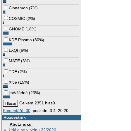
Cinnamon
(
7%
)
COSMIC
(
2%
)
GNOME
(
18%
)
KDE Plasma
(
30%
)
LXQt
(
6%
)
MATE
(
6%
)
TDE
(
2%
)
Xfce
(
15%
)
jiné/žádné
(
23%
)
Celkem 2351 hlasů
Komentářů: 30
, poslední 3.4. 20:20
Rozcestník
AbcLinuxu
Událo se v týdnu 32/2026