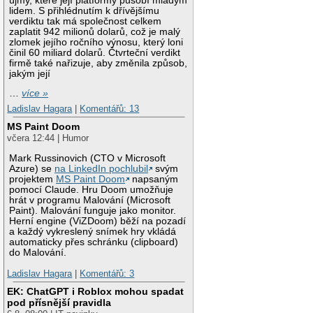
újmy, které její platformy působí mladým
lidem. S přihlédnutím k dřívějšímu
verdiktu tak má společnost celkem
zaplatit 942 milionů dolarů, což je malý
zlomek jejího ročního výnosu, který loni
činil 60 miliard dolarů. Čtvrteční verdikt
firmě také nařizuje, aby změnila způsob,
jakým její
…
více »
Ladislav Hagara
|
Komentářů: 13
MS Paint Doom
včera 12:44 | Humor
Mark Russinovich (CTO v Microsoft
Azure) se
na LinkedIn pochlubil
svým
projektem
MS Paint Doom
napsaným
pomocí Claude. Hru Doom umožňuje
hrát v programu Malování (Microsoft
Paint). Malování funguje jako monitor.
Herní engine (ViZDoom) běží na pozadí
a každý vykreslený snímek hry vkládá
automaticky přes schránku (clipboard)
do Malování.
Ladislav Hagara
|
Komentářů: 3
EK: ChatGPT i Roblox mohou spadat
pod přísnější pravidla