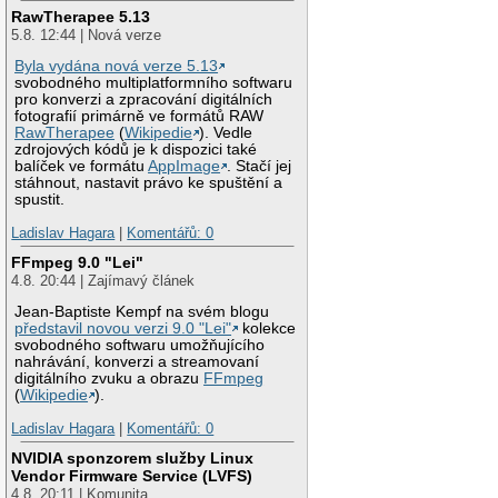
RawTherapee 5.13
5.8. 12:44 | Nová verze
Byla vydána nová verze 5.13
svobodného multiplatformního softwaru
pro konverzi a zpracování digitálních
fotografií primárně ve formátů RAW
RawTherapee
(
Wikipedie
). Vedle
zdrojových kódů je k dispozici také
balíček ve formátu
AppImage
. Stačí jej
stáhnout, nastavit právo ke spuštění a
spustit.
Ladislav Hagara
|
Komentářů: 0
FFmpeg 9.0 "Lei"
4.8. 20:44 | Zajímavý článek
Jean-Baptiste Kempf na svém blogu
představil novou verzi 9.0 "Lei"
kolekce
svobodného softwaru umožňujícího
nahrávání, konverzi a streamovaní
digitálního zvuku a obrazu
FFmpeg
(
Wikipedie
).
Ladislav Hagara
|
Komentářů: 0
NVIDIA sponzorem služby Linux
Vendor Firmware Service (LVFS)
4.8. 20:11 | Komunita