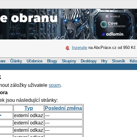
Inzerujte
na AbcPráce.cz od 950 Kč
are
Články
Učebnice
Blogy
Skupiny
Desktopy
Hry
Slovník
Kdo
k
nout záložky uživatele
spam
.
ora
ek jsou následující stránky:
Typ
Poslední změna
externí odkaz
---
externí odkaz
---
externí odkaz
---