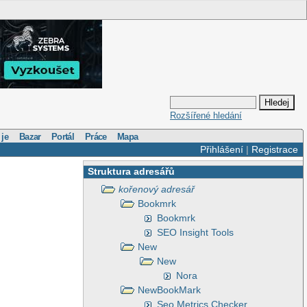
Rozšířené hledání
 je
Bazar
Portál
Práce
Mapa
Přihlášení
|
Registrace
Struktura adresářů
kořenový adresář
Bookmrk
Bookmrk
SEO Insight Tools
New
New
Nora
NewBookMark
Seo Metrics Checker