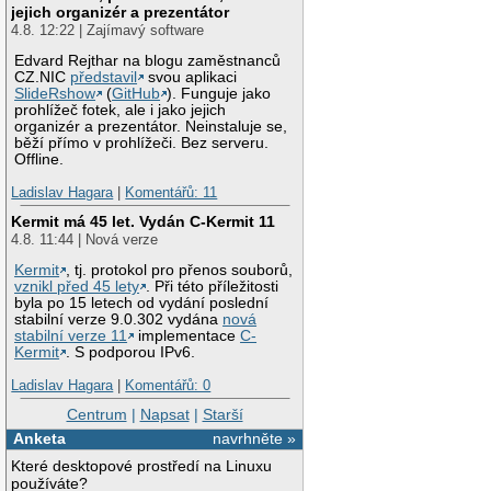
jejich organizér a prezentátor
4.8. 12:22 | Zajímavý software
Edvard Rejthar na blogu zaměstnanců
CZ.NIC
představil
svou aplikaci
SlideRshow
(
GitHub
). Funguje jako
prohlížeč fotek, ale i jako jejich
organizér a prezentátor. Neinstaluje se,
běží přímo v prohlížeči. Bez serveru.
Offline.
Ladislav Hagara
|
Komentářů: 11
Kermit má 45 let. Vydán C-Kermit 11
4.8. 11:44 | Nová verze
Kermit
, tj. protokol pro přenos souborů,
vznikl před 45 lety
. Při této příležitosti
byla po 15 letech od vydání poslední
stabilní verze 9.0.302 vydána
nová
stabilní verze 11
implementace
C-
Kermit
. S podporou IPv6.
Ladislav Hagara
|
Komentářů: 0
Centrum
|
Napsat
|
Starší
Anketa
navrhněte »
Které desktopové prostředí na Linuxu
používáte?