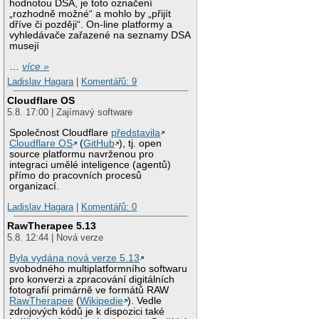
hodnotou DSA, je toto označení
„rozhodně možné“ a mohlo by „přijít
dříve či později“. On-line platformy a
vyhledávače zařazené na seznamy DSA
musejí
…
více »
Ladislav Hagara
|
Komentářů: 9
Cloudflare OS
5.8. 17:00 | Zajímavý software
Společnost Cloudflare
představila
Cloudflare OS
(
GitHub
), tj. open
source platformu navrženou pro
integraci umělé inteligence (agentů)
přímo do pracovních procesů
organizací.
Ladislav Hagara
|
Komentářů: 0
RawTherapee 5.13
5.8. 12:44 | Nová verze
Byla vydána nová verze 5.13
svobodného multiplatformního softwaru
pro konverzi a zpracování digitálních
fotografií primárně ve formátů RAW
RawTherapee
(
Wikipedie
). Vedle
zdrojových kódů je k dispozici také