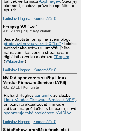
balíček ve formátu
AppImage
. Stačí jej
stáhnout, nastavit právo ke spuštění a
spustit.
Ladislav Hagara
|
Komentářů: 0
FFmpeg 9.0 "Lei"
4.8. 20:44 | Zajímavý článek
Jean-Baptiste Kempf na svém blogu
představil novou verzi 9.0 "Lei"
kolekce
svobodného softwaru umožňujícího
nahrávání, konverzi a streamovaní
digitálního zvuku a obrazu
FFmpeg
(
Wikipedie
).
Ladislav Hagara
|
Komentářů: 0
NVIDIA sponzorem služby Linux
Vendor Firmware Service (LVFS)
4.8. 20:11 | Komunita
Richard Hughes
oznámil
, že službu
Linux Vendor Firmware Service (LVFS)
umožňující aktualizovat firmware
zařízení na počítačích s Linuxem, nově
sponzoruje také společnost NVIDIA
.
Ladislav Hagara
|
Komentářů: 0
SlideRshow, prohlížeč fotek, ale i