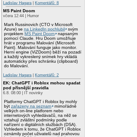
Ladislav Hagara
|
Komentářů: 8
MS Paint Doom
včera 12:44 | Humor
Mark Russinovich (CTO v Microsoft
Azure) se
na LinkedIn pochlubil
svým
projektem
MS Paint Doom
napsaným
pomocí Claude. Hru Doom umožňuje
hrát v programu Malování (Microsoft
Paint). Malování funguje jako monitor.
Herní engine (ViZDoom) běží na pozadí
a každý vykreslený snímek hry vkládá
automaticky přes schránku (clipboard)
do Malování.
Ladislav Hagara
|
Komentářů: 2
EK: ChatGPT i Roblox mohou spadat
pod přísnější pravidla
6.8. 08:00 | IT novinky
Platformy ChatGPT i Roblox by mohly
být
zařazeny na seznam
mimořádně
velkých on-line platforem nebo
internetových vyhledávačů, na něž se
vztahují zvláštní podmínky podle
nařízení o digitálních službách (DSA).
Vzhledem k tomu, že ChatGPT i Roblox
oznámily počet uživatelů nad prahovou