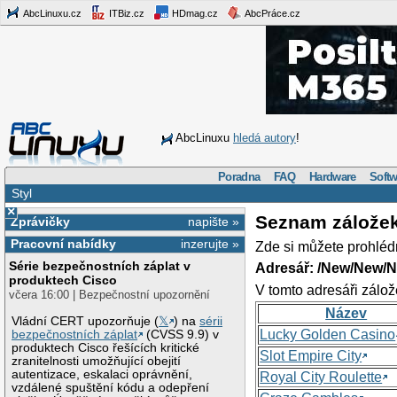
AbcLinuxu.cz
ITBiz.cz
HDmag.cz
AbcPráce.cz
AbcLinuxu
hledá autory
!
Poradna
FAQ
Hardware
Softw
Styl
×
Seznam zálože
Zprávičky
napište »
Pracovní nabídky
inzerujte »
Zde si můžete prohléd
Série bezpečnostních záplat v
Adresář: /New/New/N
produktech Cisco
V tomto adresáři zálož
včera 16:00 | Bezpečnostní upozornění
Název
Vládní CERT upozorňuje (
𝕏
) na
sérii
Lucky Golden Casino
bezpečnostních záplat
(CVSS 9.9) v
produktech Cisco řešících kritické
Slot Empire City
zranitelnosti umožňující obejití
autentizace, eskalaci oprávnění,
Royal City Roulette
vzdálené spuštění kódu a odepření