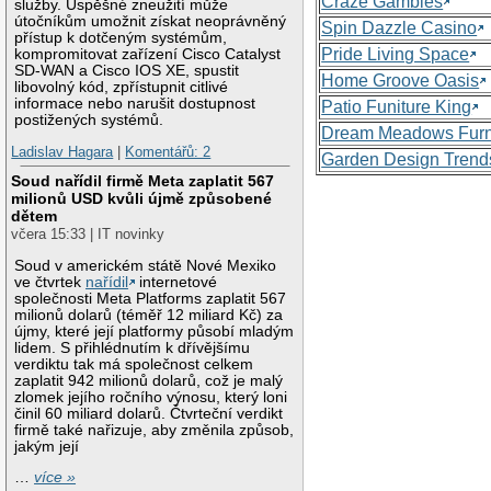
Craze Gambles
služby. Úspěšné zneužití může
útočníkům umožnit získat neoprávněný
Spin Dazzle Casino
přístup k dotčeným systémům,
Pride Living Space
kompromitovat zařízení Cisco Catalyst
SD-WAN a Cisco IOS XE, spustit
Home Groove Oasis
libovolný kód, zpřístupnit citlivé
informace nebo narušit dostupnost
Patio Funiture King
postižených systémů.
Dream Meadows Furn
Ladislav Hagara
|
Komentářů: 2
Garden Design Trend
Soud nařídil firmě Meta zaplatit 567
milionů USD kvůli újmě způsobené
dětem
včera 15:33 | IT novinky
Soud v americkém státě Nové Mexiko
ve čtvrtek
nařídil
internetové
společnosti Meta Platforms zaplatit 567
milionů dolarů (téměř 12 miliard Kč) za
újmy, které její platformy působí mladým
lidem. S přihlédnutím k dřívějšímu
verdiktu tak má společnost celkem
zaplatit 942 milionů dolarů, což je malý
zlomek jejího ročního výnosu, který loni
činil 60 miliard dolarů. Čtvrteční verdikt
firmě také nařizuje, aby změnila způsob,
jakým její
…
více »