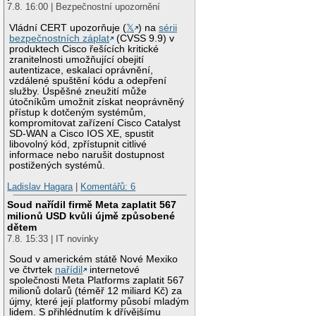
7.8. 16:00 | Bezpečnostní upozornění
Vládní CERT upozorňuje (
𝕏
) na
sérii
bezpečnostních záplat
(CVSS 9.9) v
produktech Cisco řešících kritické
zranitelnosti umožňující obejití
autentizace, eskalaci oprávnění,
vzdálené spuštění kódu a odepření
služby. Úspěšné zneužití může
útočníkům umožnit získat neoprávněný
přístup k dotčeným systémům,
kompromitovat zařízení Cisco Catalyst
SD-WAN a Cisco IOS XE, spustit
libovolný kód, zpřístupnit citlivé
informace nebo narušit dostupnost
postižených systémů.
Ladislav Hagara
|
Komentářů: 6
Soud nařídil firmě Meta zaplatit 567
milionů USD kvůli újmě způsobené
dětem
7.8. 15:33 | IT novinky
Soud v americkém státě Nové Mexiko
ve čtvrtek
nařídil
internetové
společnosti Meta Platforms zaplatit 567
milionů dolarů (téměř 12 miliard Kč) za
újmy, které její platformy působí mladým
lidem. S přihlédnutím k dřívějšímu