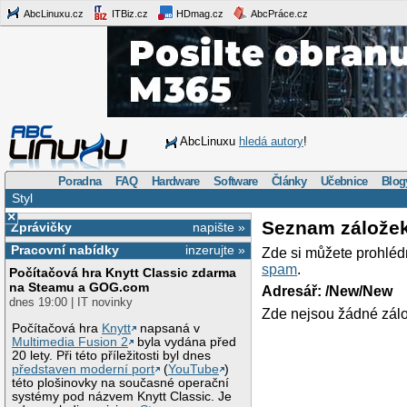
AbcLinuxu.cz
ITBiz.cz
HDmag.cz
AbcPráce.cz
AbcLinuxu
hledá autory
!
Poradna
FAQ
Hardware
Software
Články
Učebnice
Blog
Styl
×
Seznam zálože
Zprávičky
napište »
Pracovní nabídky
inzerujte »
Zde si můžete prohléd
spam
.
Počítačová hra Knytt Classic zdarma
na Steamu a GOG.com
Adresář: /New/New
dnes 19:00 | IT novinky
Zde nejsou žádné zálo
Počítačová hra
Knytt
napsaná v
Multimedia Fusion 2
byla vydána před
20 lety. Při této příležitosti byl dnes
představen moderní port
(
YouTube
)
této plošinovky na současné operační
systémy pod názvem Knytt Classic. Je