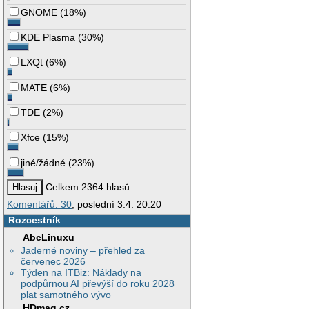
GNOME
(
18%
)
KDE Plasma
(
30%
)
LXQt
(
6%
)
MATE
(
6%
)
TDE
(
2%
)
Xfce
(
15%
)
jiné/žádné
(
23%
)
Celkem 2364 hlasů
Komentářů: 30
, poslední 3.4. 20:20
Rozcestník
AbcLinuxu
Jaderné noviny – přehled za
červenec 2026
Týden na ITBiz: Náklady na
podpůrnou AI převýší do roku 2028
plat samotného vývo
HDmag.cz