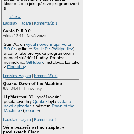
klesne. Je to jako párové programování
s
…
více »
Ladislav Hagara
|
Komentářů: 1
Sonic Pi 5.0.0
včera 12:44 | Nová verze
Sam Aaron
vydal novou major verzi
5.0.0
aplikace
Sonic Pi
(
Wikipedie
)
určené také pro výuku programování
pomocí skládání hudby. Přehled
novinek na
GitHubu
. Instalovat lze také
z
Flathubu
.
Ladislav Hagara
|
Komentářů: 0
Quake: Dawn of the Machine
8.8. 04:44 | IT novinky
U příležitosti 30. výročí vydání
počítačové hry
Quake
byla
vydána
nová epizoda
s názvem
Dawn of the
Machine
(
Steam
).
Ladislav Hagara
|
Komentářů: 8
Série bezpečnostních záplat v
produktech Cisco