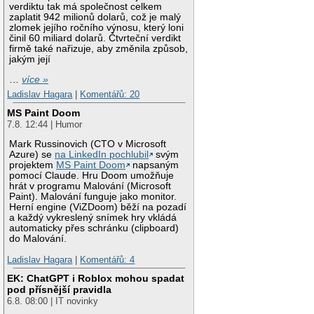
verdiktu tak má společnost celkem
zaplatit 942 milionů dolarů, což je malý
zlomek jejího ročního výnosu, který loni
činil 60 miliard dolarů. Čtvrteční verdikt
firmě také nařizuje, aby změnila způsob,
jakým její
…
více »
Ladislav Hagara
|
Komentářů: 20
MS Paint Doom
7.8. 12:44 | Humor
Mark Russinovich (CTO v Microsoft
Azure) se
na LinkedIn pochlubil
svým
projektem
MS Paint Doom
napsaným
pomocí Claude. Hru Doom umožňuje
hrát v programu Malování (Microsoft
Paint). Malování funguje jako monitor.
Herní engine (ViZDoom) běží na pozadí
a každý vykreslený snímek hry vkládá
automaticky přes schránku (clipboard)
do Malování.
Ladislav Hagara
|
Komentářů: 4
EK: ChatGPT i Roblox mohou spadat
pod přísnější pravidla
6.8. 08:00 | IT novinky