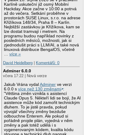
Karlíně uskuteční již osmý Mobilní
Hackday. Akce začne v 10:00 a potrvá
až do večera. Setkání proběhne v
prostorách SUSE Linux, s.r.o. na adrese
Křižíkova 148/34, Praha 8 – Karlín.
Nejbližší zastávkou je Křižíkova, kam se
lze dostat tramvají i metrem. Na
programu budou například novinky z
posledních měsíců, možnosti, jak si
zjednodušit práci s LLM/AI, a také nová
linuxová distribuce BengalOS, včetně
…
více »
David Heidelberg
|
Komentářů: 0
Adminer 6.0.0
včera 17:22 | Nová verze
Jakub Vrána vydal
Adminer
ve verzi
6.0.0 s
více než 130 změnami
:
"Většina změn vznikla s asistencí
Claude Opus 5. Někteří lidi se bojí, že AI
asistence může kód zamořit technickým
dluhem. To je jistě pravda, pokud
vývojář všechny změny bezduše
odbouchne Enterem. Ale pokud si
pořádně projde plán, vyjedná v něm
změny a pak totéž udělá i s
vygenerovaným kódem, kvalita kódu
stoupne a technický dluh naopak