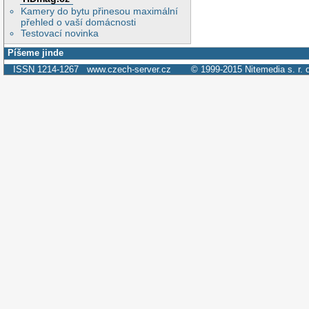
Kamery do bytu přinesou maximální
přehled o vaší domácnosti
Testovací novinka
Píšeme jinde
ISSN 1214-1267
www.czech-server.cz
© 1999-2015
Nitemedia s. r. 