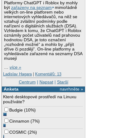
Platformy ChatGPT i Roblox by mohly
být
zařazeny na seznam
mimořádně
velkých on-line platforem nebo
internetových vyhledávačů, na něž se
vztahují zvláštní podmínky podle
nařízení o digitálních službách (DSA).
Vzhledem k tomu, že ChatGPT i Roblox
oznámily počet uživatelů nad prahovou
hodnotou DSA, je toto označení
„rozhodně možné“ a mohlo by „přijít
dříve či později“. On-line platformy a
vyhledávače zařazené na seznamy DSA
musejí
…
více »
Ladislav Hagara
|
Komentářů: 13
Centrum
|
Napsat
|
Starší
Anketa
navrhněte »
Které desktopové prostředí na Linuxu
používáte?
Budgie
(
10%
)
Cinnamon
(
7%
)
COSMIC
(
2%
)