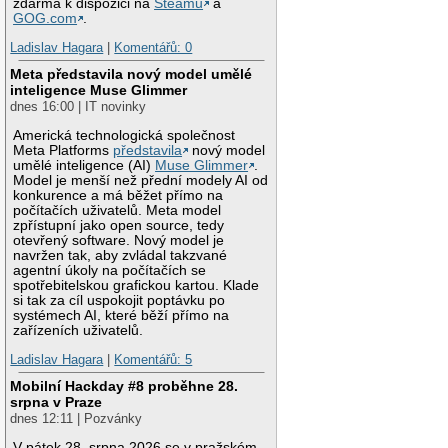
zdarma k dispozici na
Steamu
a
GOG.com
.
Ladislav Hagara
|
Komentářů: 0
Meta představila nový model umělé
inteligence Muse Glimmer
dnes 16:00 | IT novinky
Americká technologická společnost
Meta Platforms
představila
nový model
umělé inteligence (AI)
Muse Glimmer
.
Model je menší než přední modely AI od
konkurence a má běžet přímo na
počítačích uživatelů. Meta model
zpřístupní jako open source, tedy
otevřený software. Nový model je
navržen tak, aby zvládal takzvané
agentní úkoly na počítačích se
spotřebitelskou grafickou kartou. Klade
si tak za cíl uspokojit poptávku po
systémech AI, které běží přímo na
zařízeních uživatelů.
Ladislav Hagara
|
Komentářů: 5
Mobilní Hackday #8 proběhne 28.
srpna v Praze
dnes 12:11 | Pozvánky
V pátek 28. srpna 2026 se v pražském