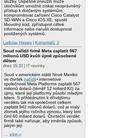
služby. Úspěšné zneužití může
útočníkům umožnit získat neoprávněný
přístup k dotčeným systémům,
kompromitovat zařízení Cisco Catalyst
SD-WAN a Cisco IOS XE, spustit
libovolný kód, zpřístupnit citlivé
informace nebo narušit dostupnost
postižených systémů.
Ladislav Hagara
|
Komentářů: 2
Soud nařídil firmě Meta zaplatit 567
milionů USD kvůli újmě způsobené
dětem
dnes 15:33 | IT novinky
Soud v americkém státě Nové Mexiko
ve čtvrtek
nařídil
internetové
společnosti Meta Platforms zaplatit 567
milionů dolarů (téměř 12 miliard Kč) za
újmy, které její platformy působí mladým
lidem. S přihlédnutím k dřívějšímu
verdiktu tak má společnost celkem
zaplatit 942 milionů dolarů, což je malý
zlomek jejího ročního výnosu, který loni
činil 60 miliard dolarů. Čtvrteční verdikt
firmě také nařizuje, aby změnila způsob,
jakým její
…
více »