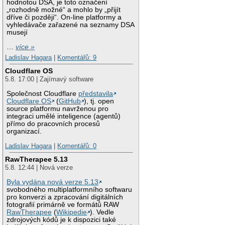
hodnotou DSA, je toto označení
„rozhodně možné“ a mohlo by „přijít
dříve či později“. On-line platformy a
vyhledávače zařazené na seznamy DSA
musejí
…
více »
Ladislav Hagara
|
Komentářů: 9
Cloudflare OS
5.8. 17:00 | Zajímavý software
Společnost Cloudflare
představila
Cloudflare OS
(
GitHub
), tj. open
source platformu navrženou pro
integraci umělé inteligence (agentů)
přímo do pracovních procesů
organizací.
Ladislav Hagara
|
Komentářů: 0
RawTherapee 5.13
5.8. 12:44 | Nová verze
Byla vydána nová verze 5.13
svobodného multiplatformního softwaru
pro konverzi a zpracování digitálních
fotografií primárně ve formátů RAW
RawTherapee
(
Wikipedie
). Vedle
zdrojových kódů je k dispozici také