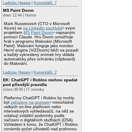
Ladislav Hagara
|
Komentářů: 7
MS Paint Doom
dnes 12:44 | Humor
Mark Russinovich (CTO v Microsoft
Azure) se
na LinkedIn pochlubil
svým
projektem
MS Paint Doom
napsaným
pomocí Claude. Hru Doom umožňuje
hrát v programu Malování (Microsoft
Paint). Malování funguje jako monitor.
Herní engine (ViZDoom) běží na pozadí
a každý vykreslený snímek hry vkládá
automaticky přes schránku (clipboard)
do Malování.
Ladislav Hagara
|
Komentářů: 2
EK: ChatGPT i Roblox mohou spadat
pod přísnější pravidla
včera 08:00 | IT novinky
Platformy ChatGPT i Roblox by mohly
být
zařazeny na seznam
mimořádně
velkých on-line platforem nebo
internetových vyhledávačů, na něž se
vztahují zvláštní podmínky podle
nařízení o digitálních službách (DSA).
Vzhledem k tomu, že ChatGPT i Roblox
oznámily počet uživatelů nad prahovou