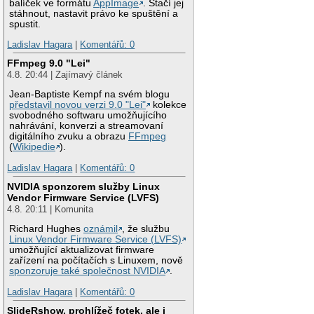
balíček ve formátu
AppImage
. Stačí jej
stáhnout, nastavit právo ke spuštění a
spustit.
Ladislav Hagara
|
Komentářů: 0
FFmpeg 9.0 "Lei"
4.8. 20:44 | Zajímavý článek
Jean-Baptiste Kempf na svém blogu
představil novou verzi 9.0 "Lei"
kolekce
svobodného softwaru umožňujícího
nahrávání, konverzi a streamovaní
digitálního zvuku a obrazu
FFmpeg
(
Wikipedie
).
Ladislav Hagara
|
Komentářů: 0
NVIDIA sponzorem služby Linux
Vendor Firmware Service (LVFS)
4.8. 20:11 | Komunita
Richard Hughes
oznámil
, že službu
Linux Vendor Firmware Service (LVFS)
umožňující aktualizovat firmware
zařízení na počítačích s Linuxem, nově
sponzoruje také společnost NVIDIA
.
Ladislav Hagara
|
Komentářů: 0
SlideRshow, prohlížeč fotek, ale i