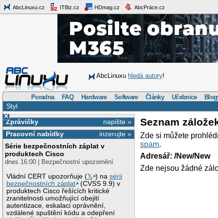
AbcLinuxu.cz
ITBiz.cz
HDmag.cz
AbcPráce.cz
AbcLinuxu
hledá autory
!
Poradna
FAQ
Hardware
Software
Články
Učebnice
Blog
Styl
×
Seznam zálože
Zprávičky
napište »
Pracovní nabídky
inzerujte »
Zde si můžete prohléd
spam
.
Série bezpečnostních záplat v
produktech Cisco
Adresář: /New/New
dnes 16:00 | Bezpečnostní upozornění
Zde nejsou žádné zálo
Vládní CERT upozorňuje (
𝕏
) na
sérii
bezpečnostních záplat
(CVSS 9.9) v
produktech Cisco řešících kritické
zranitelnosti umožňující obejití
autentizace, eskalaci oprávnění,
vzdálené spuštění kódu a odepření