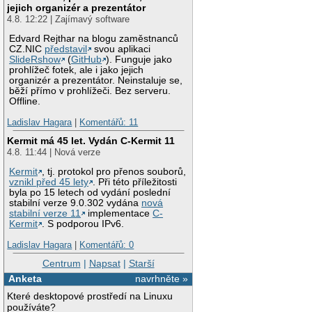
jejich organizér a prezentátor
4.8. 12:22 | Zajímavý software
Edvard Rejthar na blogu zaměstnanců
CZ.NIC
představil
svou aplikaci
SlideRshow
(
GitHub
). Funguje jako
prohlížeč fotek, ale i jako jejich
organizér a prezentátor. Neinstaluje se,
běží přímo v prohlížeči. Bez serveru.
Offline.
Ladislav Hagara
|
Komentářů: 11
Kermit má 45 let. Vydán C-Kermit 11
4.8. 11:44 | Nová verze
Kermit
, tj. protokol pro přenos souborů,
vznikl před 45 lety
. Při této příležitosti
byla po 15 letech od vydání poslední
stabilní verze 9.0.302 vydána
nová
stabilní verze 11
implementace
C-
Kermit
. S podporou IPv6.
Ladislav Hagara
|
Komentářů: 0
Centrum
|
Napsat
|
Starší
Anketa
navrhněte »
Které desktopové prostředí na Linuxu
používáte?