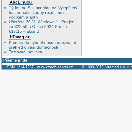
AbcLinuxu
Týden na ScienceMag.cz: Vylepšený
test nenašel žádný rozdíl mezi
vodíkem a antiv
Ušetřete 30 %: Windows 11 Pro jen
za €22,50 a Office 2024 Pro za
€17,15 – akce B
HDmag.cz
Kamery do bytu přinesou maximální
přehled o vaší domácnosti
Testovací novinka
Píšeme jinde
ISSN 1214-1267
www.czech-server.cz
© 1999-2015
Nitemedia s. r. 