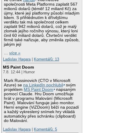
společnosti Meta Platforms zaplatit 567
milionů dolarů (téměř 12 miliard Kč) za
újmy, které její platformy působí mladým
lidem. S přihlédnutím k dřívějšímu
verdiktu tak má společnost celkem
zaplatit 942 milionů dolarů, což je malý
zlomek jejího ročního výnosu, který loni
činil 60 miliard dolarů. Čtvrteční verdikt
firmě také nařizuje, aby změnila způsob,
jakým její
…
více »
Ladislav Hagara
|
Komentářů: 13
MS Paint Doom
7.8. 12:44 | Humor
Mark Russinovich (CTO v Microsoft
Azure) se
na LinkedIn pochlubil
svým
projektem
MS Paint Doom
napsaným
pomocí Claude. Hru Doom umožňuje
hrát v programu Malování (Microsoft
Paint). Malování funguje jako monitor.
Herní engine (ViZDoom) běží na pozadí
a každý vykreslený snímek hry vkládá
automaticky přes schránku (clipboard)
do Malování.
Ladislav Hagara
|
Komentářů: 5