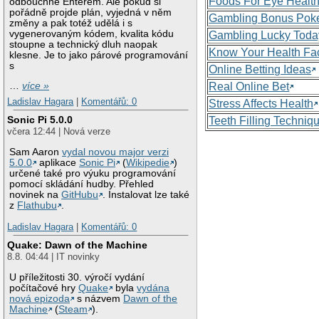
Foods For Eye Healt
odbouchne Enterem. Ale pokud si
pořádně projde plán, vyjedná v něm
Gambling Bonus Pok
změny a pak totéž udělá i s
vygenerovaným kódem, kvalita kódu
Gambling Lucky Toda
stoupne a technický dluh naopak
Know Your Health Fa
klesne. Je to jako párové programování
s
Online Betting Ideas
Real Online Bet
…
více »
Ladislav Hagara
|
Komentářů: 0
Stress Affects Health
Sonic Pi 5.0.0
Teeth Filling Techniq
včera 12:44 | Nová verze
Sam Aaron
vydal novou major verzi
5.0.0
aplikace
Sonic Pi
(
Wikipedie
)
určené také pro výuku programování
pomocí skládání hudby. Přehled
novinek na
GitHubu
. Instalovat lze také
z
Flathubu
.
Ladislav Hagara
|
Komentářů: 0
Quake: Dawn of the Machine
8.8. 04:44 | IT novinky
U příležitosti 30. výročí vydání
počítačové hry
Quake
byla
vydána
nová epizoda
s názvem
Dawn of the
Machine
(
Steam
).