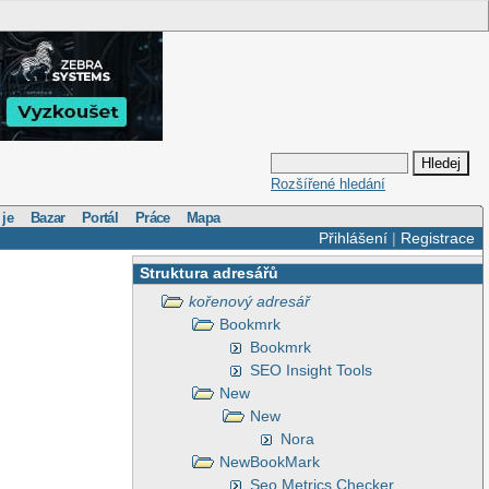
Rozšířené hledání
 je
Bazar
Portál
Práce
Mapa
Přihlášení
|
Registrace
Struktura adresářů
kořenový adresář
Bookmrk
Bookmrk
SEO Insight Tools
New
New
Nora
NewBookMark
Seo Metrics Checker