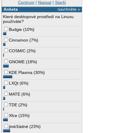
Centrum
|
Napsat
|
Starší
Anketa
navrhněte »
Které desktopové prostředí na Linuxu
používáte?
Budgie
(
10%
)
Cinnamon
(
7%
)
COSMIC
(
2%
)
GNOME
(
18%
)
KDE Plasma
(
30%
)
LXQt
(
6%
)
MATE
(
6%
)
TDE
(
2%
)
Xfce
(
15%
)
jiné/žádné
(
23%
)