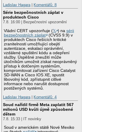
Ladislav Hagara
|
Komentářů: 8
Série bezpečnostních záplat v
produktech Cisco
7.8. 16:00 | Bezpečnostní upozornění
Vládní CERT upozorňuje (
𝕏
) na
sérii
bezpečnostních záplat
(CVSS 9.9) v
produktech Cisco řešících kritické
zranitelnosti umožňující obejití
autentizace, eskalaci oprávnění,
vzdálené spuštění kódu a odepření
služby. Úspěšné zneužití může
útočníkům umožnit získat neoprávněný
přístup k dotčeným systémům,
kompromitovat zařízení Cisco Catalyst
SD-WAN a Cisco IOS XE, spustit
libovolný kód, zpřístupnit citlivé
informace nebo narušit dostupnost
postižených systémů.
Ladislav Hagara
|
Komentářů: 4
Soud nařídil firmě Meta zaplatit 567
milionů USD kvůli újmě způsobené
dětem
7.8. 15:33 | IT novinky
Soud v americkém státě Nové Mexiko
ve čtvrtek
nařídil
internetové