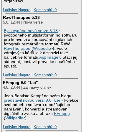
organizací.
Ladislav Hagara
|
Komentářů: 0
RawTherapee 5.13
5.8. 12:44 | Nová verze
Byla vydána nová verze 5.13
svobodného multiplatformního softwaru
pro konverzi a zpracování digitálních
fotografií primárně ve formátů RAW
RawTherapee
(
Wikipedie
). Vedle
zdrojových kódů je k dispozici také
balíček ve formátu
AppImage
. Stačí jej
stáhnout, nastavit právo ke spuštění a
spustit.
Ladislav Hagara
|
Komentářů: 0
FFmpeg 9.0 "Lei"
4.8. 20:44 | Zajímavý článek
Jean-Baptiste Kempf na svém blogu
představil novou verzi 9.0 "Lei"
kolekce
svobodného softwaru umožňujícího
nahrávání, konverzi a streamovaní
digitálního zvuku a obrazu
FFmpeg
(
Wikipedie
).
Ladislav Hagara
|
Komentářů: 0