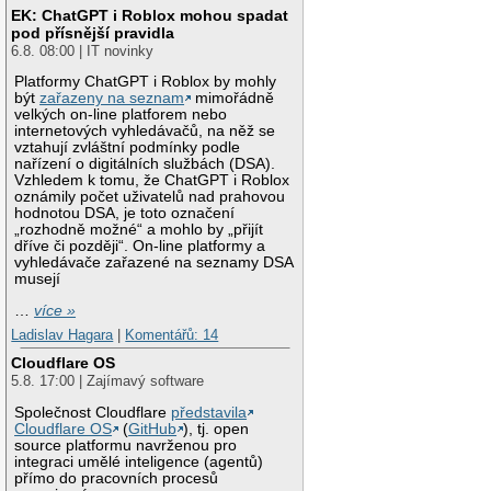
EK: ChatGPT i Roblox mohou spadat
pod přísnější pravidla
6.8. 08:00 | IT novinky
Platformy ChatGPT i Roblox by mohly
být
zařazeny na seznam
mimořádně
velkých on-line platforem nebo
internetových vyhledávačů, na něž se
vztahují zvláštní podmínky podle
nařízení o digitálních službách (DSA).
Vzhledem k tomu, že ChatGPT i Roblox
oznámily počet uživatelů nad prahovou
hodnotou DSA, je toto označení
„rozhodně možné“ a mohlo by „přijít
dříve či později“. On-line platformy a
vyhledávače zařazené na seznamy DSA
musejí
…
více »
Ladislav Hagara
|
Komentářů: 14
Cloudflare OS
5.8. 17:00 | Zajímavý software
Společnost Cloudflare
představila
Cloudflare OS
(
GitHub
), tj. open
source platformu navrženou pro
integraci umělé inteligence (agentů)
přímo do pracovních procesů