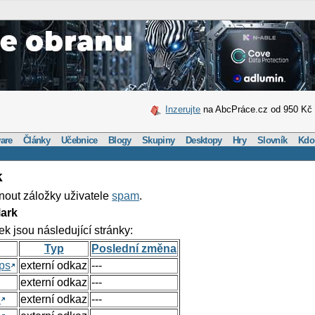
Inzerujte
na AbcPráce.cz od 950 Kč
are
Články
Učebnice
Blogy
Skupiny
Desktopy
Hry
Slovník
Kdo
k
nout záložky uživatele
spam
.
ark
ek jsou následující stránky:
Typ
Poslední změna
ps
externí odkaz
---
externí odkaz
---
h
externí odkaz
---