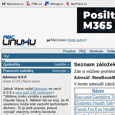
AbcLinuxu.cz
ITBiz.cz
HDmag.cz
AbcPráce.cz
AbcLinuxu
hledá autory
!
Poradna
FAQ
Hardware
Softw
Styl
×
Seznam zálože
Zprávičky
napište »
Pracovní nabídky
inzerujte »
Zde si můžete prohléd
Adminer 6.0.0
Adresář: /NewBookM
včera 17:22 | Nová verze
V tomto adresáři zálož
Jakub Vrána vydal
Adminer
ve verzi
Název
6.0.0 s
více než 130 změnami
:
"Většina změn vznikla s asistencí
Baccarat Gambling Ti
Claude Opus 5. Někteří lidi se bojí, že AI
Diabetes Health Talk
asistence může kód zamořit technickým
dluhem. To je jistě pravda, pokud
Foods For Eye Healt
vývojář všechny změny bezduše