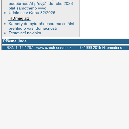
podpůrnou AI převýší do roku 2028
plat samotného vývo
Událo se v týdnu 32/2026
HDmag.cz
Kamery do bytu přinesou maximální
přehled o vaší domácnosti
Testovací novinka
Píšeme jinde
ISSN 1214-1267
www.czech-server.cz
© 1999-2015
Nitemedia s. r. 