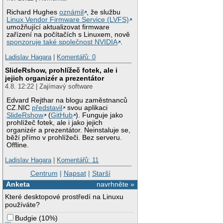
Richard Hughes
oznámil
, že službu
Linux Vendor Firmware Service (LVFS)
umožňující aktualizovat firmware
zařízení na počítačích s Linuxem, nově
sponzoruje také společnost NVIDIA
.
Ladislav Hagara
|
Komentářů: 0
SlideRshow, prohlížeč fotek, ale i
jejich organizér a prezentátor
4.8. 12:22 | Zajímavý software
Edvard Rejthar na blogu zaměstnanců
CZ.NIC
představil
svou aplikaci
SlideRshow
(
GitHub
). Funguje jako
prohlížeč fotek, ale i jako jejich
organizér a prezentátor. Neinstaluje se,
běží přímo v prohlížeči. Bez serveru.
Offline.
Ladislav Hagara
|
Komentářů: 11
Centrum
|
Napsat
|
Starší
Anketa
navrhněte »
Které desktopové prostředí na Linuxu
používáte?
Budgie
(
10%
)