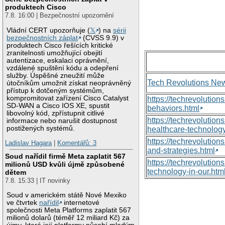
produktech Cisco
7.8. 16:00 | Bezpečnostní upozornění
Vládní CERT upozorňuje (
𝕏
) na
sérii
bezpečnostních záplat
(CVSS 9.9) v
produktech Cisco řešících kritické
zranitelnosti umožňující obejití
autentizace, eskalaci oprávnění,
vzdálené spuštění kódu a odepření
služby. Úspěšné zneužití může
Tech Revolutions Ne
útočníkům umožnit získat neoprávněný
přístup k dotčeným systémům,
kompromitovat zařízení Cisco Catalyst
https://techrevolutio
SD-WAN a Cisco IOS XE, spustit
behaviors.html
libovolný kód, zpřístupnit citlivé
https://techrevoluti
informace nebo narušit dostupnost
postižených systémů.
healthcare-technology
https://techrevolutio
Ladislav Hagara
|
Komentářů: 3
and-strategies.html
Soud nařídil firmě Meta zaplatit 567
https://techrevolutio
milionů USD kvůli újmě způsobené
technology-in-our.htm
dětem
7.8. 15:33 | IT novinky
Soud v americkém státě Nové Mexiko
ve čtvrtek
nařídil
internetové
společnosti Meta Platforms zaplatit 567
milionů dolarů (téměř 12 miliard Kč) za