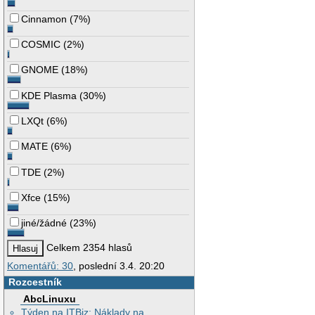
Cinnamon
(
7%
)
COSMIC
(
2%
)
GNOME
(
18%
)
KDE Plasma
(
30%
)
LXQt
(
6%
)
MATE
(
6%
)
TDE
(
2%
)
Xfce
(
15%
)
jiné/žádné
(
23%
)
Celkem 2354 hlasů
Komentářů: 30
, poslední 3.4. 20:20
Rozcestník
AbcLinuxu
Týden na ITBiz: Náklady na