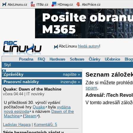
AbcLinuxu.cz
ITBiz.cz
HDmag.cz
AbcPráce.cz
AbcLinuxu
hledá autory
!
Poradna
FAQ
Hardware
Software
Články
Učebnice
Blog
Styl
×
Seznam zálože
Zprávičky
napište »
Pracovní nabídky
inzerujte »
Zde si můžete prohléd
spam
.
Quake: Dawn of the Machine
včera 04:44 | IT novinky
Adresář: /Tech Revo
V tomto adresáři zálož
U příležitosti 30. výročí vydání
počítačové hry
Quake
byla
vydána
nová epizoda
s názvem
Dawn of the
Machine
(
Steam
).
Ladislav Hagara
|
Komentářů: 5
Série bezpečnostních záplat v