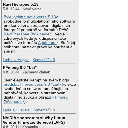
RawTherapee 5.13
5.8. 12:44 | Nová verze
Byla vydána nová verze 5.13
svobodného multiplatformního softwaru
pro konverzi a zpracování digitálních
fotografií primárně ve formátů RAW
RawTherapee
(
Wikipedie
). Vedle
zdrojových kódů je k dispozici také
balíček ve formátu
AppImage
. Stačí jej
stáhnout, nastavit právo ke spuštění a
spustit.
Ladislav Hagara
|
Komentářů: 0
FFmpeg 9.0 "Lei"
4.8. 20:44 | Zajímavý článek
Jean-Baptiste Kempf na svém blogu
představil novou verzi 9.0 "Lei"
kolekce
svobodného softwaru umožňujícího
nahrávání, konverzi a streamovaní
digitálního zvuku a obrazu
FFmpeg
(
Wikipedie
).
Ladislav Hagara
|
Komentářů: 0
NVIDIA sponzorem služby Linux
Vendor Firmware Service (LVFS)
4.8. 20:11 | Komunita