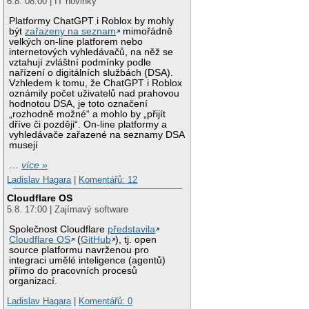
6.8. 08:00 | IT novinky
Platformy ChatGPT i Roblox by mohly
být
zařazeny na seznam
mimořádně
velkých on-line platforem nebo
internetových vyhledávačů, na něž se
vztahují zvláštní podmínky podle
nařízení o digitálních službách (DSA).
Vzhledem k tomu, že ChatGPT i Roblox
oznámily počet uživatelů nad prahovou
hodnotou DSA, je toto označení
„rozhodně možné“ a mohlo by „přijít
dříve či později“. On-line platformy a
vyhledávače zařazené na seznamy DSA
musejí
…
více »
Ladislav Hagara
|
Komentářů: 12
Cloudflare OS
5.8. 17:00 | Zajímavý software
Společnost Cloudflare
představila
Cloudflare OS
(
GitHub
), tj. open
source platformu navrženou pro
integraci umělé inteligence (agentů)
přímo do pracovních procesů
organizací.
Ladislav Hagara
|
Komentářů: 0