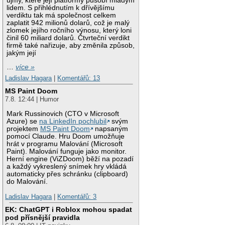
újmy, které její platformy působí mladým
lidem. S přihlédnutím k dřívějšímu
verdiktu tak má společnost celkem
zaplatit 942 milionů dolarů, což je malý
zlomek jejího ročního výnosu, který loni
činil 60 miliard dolarů. Čtvrteční verdikt
firmě také nařizuje, aby změnila způsob,
jakým její
…
více »
Ladislav Hagara
|
Komentářů: 13
MS Paint Doom
7.8. 12:44 | Humor
Mark Russinovich (CTO v Microsoft
Azure) se
na LinkedIn pochlubil
svým
projektem
MS Paint Doom
napsaným
pomocí Claude. Hru Doom umožňuje
hrát v programu Malování (Microsoft
Paint). Malování funguje jako monitor.
Herní engine (ViZDoom) běží na pozadí
a každý vykreslený snímek hry vkládá
automaticky přes schránku (clipboard)
do Malování.
Ladislav Hagara
|
Komentářů: 3
EK: ChatGPT i Roblox mohou spadat
pod přísnější pravidla