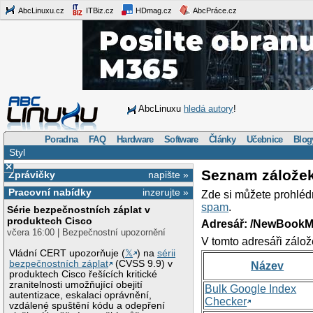
AbcLinuxu.cz
ITBiz.cz
HDmag.cz
AbcPráce.cz
AbcLinuxu
hledá autory
!
Poradna
FAQ
Hardware
Software
Články
Učebnice
Blog
Styl
×
Seznam zálože
Zprávičky
napište »
Pracovní nabídky
inzerujte »
Zde si můžete prohléd
spam
.
Série bezpečnostních záplat v
produktech Cisco
Adresář: /NewBookM
včera 16:00 | Bezpečnostní upozornění
V tomto adresáři zálož
Vládní CERT upozorňuje (
𝕏
) na
sérii
bezpečnostních záplat
(CVSS 9.9) v
Název
produktech Cisco řešících kritické
zranitelnosti umožňující obejití
Bulk Google Index
autentizace, eskalaci oprávnění,
Checker
vzdálené spuštění kódu a odepření