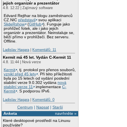
jejich organizér a prezentátor
4.8. 12:22 | Zajímavý software
Edvard Rejthar na blogu zaměstnanců
CZ.NIC
představil
svou aplikaci
SlideRshow
(
GitHub
). Funguje jako
prohlížeč fotek, ale i jako jejich
organizér a prezentátor. Neinstaluje se,
běží přímo v prohlížeči. Bez serveru.
Offline.
Ladislav Hagara
|
Komentářů: 11
Kermit má 45 let. Vydán C-Kermit 11
4.8. 11:44 | Nová verze
Kermit
, tj. protokol pro přenos souborů,
vznikl před 45 lety
. Při této příležitosti
byla po 15 letech od vydání poslední
stabilní verze 9.0.302 vydána
nová
stabilní verze 11
implementace
C-
Kermit
. S podporou IPv6.
Ladislav Hagara
|
Komentářů: 0
Centrum
|
Napsat
|
Starší
Anketa
navrhněte »
Které desktopové prostředí na Linuxu
používáte?