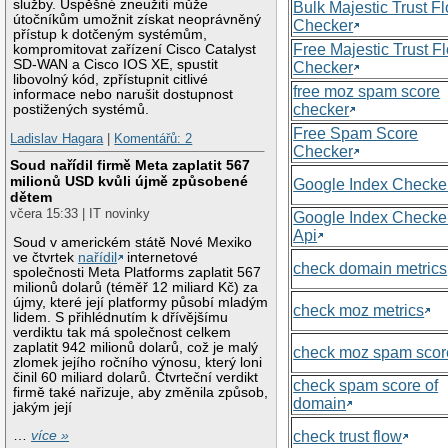
služby. Úspěšné zneužití může
Bulk Majestic Trust F
útočníkům umožnit získat neoprávněný
Checker
přístup k dotčeným systémům,
Free Majestic Trust F
kompromitovat zařízení Cisco Catalyst
SD-WAN a Cisco IOS XE, spustit
Checker
libovolný kód, zpřístupnit citlivé
free moz spam score
informace nebo narušit dostupnost
checker
postižených systémů.
Free Spam Score
Ladislav Hagara
|
Komentářů: 2
Checker
Soud nařídil firmě Meta zaplatit 567
milionů USD kvůli újmě způsobené
Google Index Checke
dětem
včera 15:33 | IT novinky
Google Index Checke
Api
Soud v americkém státě Nové Mexiko
ve čtvrtek
nařídil
internetové
check domain metrics
společnosti Meta Platforms zaplatit 567
milionů dolarů (téměř 12 miliard Kč) za
újmy, které její platformy působí mladým
check moz metrics
lidem. S přihlédnutím k dřívějšímu
verdiktu tak má společnost celkem
zaplatit 942 milionů dolarů, což je malý
check moz spam scor
zlomek jejího ročního výnosu, který loni
činil 60 miliard dolarů. Čtvrteční verdikt
check spam score of
firmě také nařizuje, aby změnila způsob,
domain
jakým její
check trust flow
…
více »