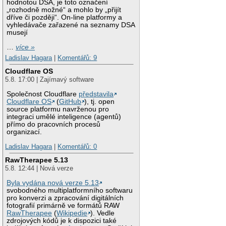
hodnotou DSA, je toto označení
„rozhodně možné“ a mohlo by „přijít
dříve či později“. On-line platformy a
vyhledávače zařazené na seznamy DSA
musejí
…
více »
Ladislav Hagara
|
Komentářů: 9
Cloudflare OS
5.8. 17:00 | Zajímavý software
Společnost Cloudflare
představila
Cloudflare OS
(
GitHub
), tj. open
source platformu navrženou pro
integraci umělé inteligence (agentů)
přímo do pracovních procesů
organizací.
Ladislav Hagara
|
Komentářů: 0
RawTherapee 5.13
5.8. 12:44 | Nová verze
Byla vydána nová verze 5.13
svobodného multiplatformního softwaru
pro konverzi a zpracování digitálních
fotografií primárně ve formátů RAW
RawTherapee
(
Wikipedie
). Vedle
zdrojových kódů je k dispozici také