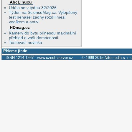
AbcLinuxu
Událo se v týdnu 32/2026
Týden na ScienceMag.cz: Vylepšený
test nenašel žádný rozdíl mezi
vodíkem a antiv
HDmag.cz
Kamery do bytu přinesou maximální
přehled o vaší domácnosti
Testovací novinka
Píšeme jinde
ISSN 1214-1267
www.czech-server.cz
© 1999-2015
Nitemedia s. r. 