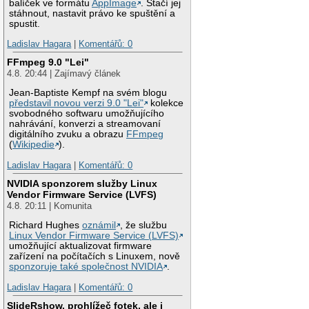
balíček ve formátu
AppImage
. Stačí jej
stáhnout, nastavit právo ke spuštění a
spustit.
Ladislav Hagara
|
Komentářů: 0
FFmpeg 9.0 "Lei"
4.8. 20:44 | Zajímavý článek
Jean-Baptiste Kempf na svém blogu
představil novou verzi 9.0 "Lei"
kolekce
svobodného softwaru umožňujícího
nahrávání, konverzi a streamovaní
digitálního zvuku a obrazu
FFmpeg
(
Wikipedie
).
Ladislav Hagara
|
Komentářů: 0
NVIDIA sponzorem služby Linux
Vendor Firmware Service (LVFS)
4.8. 20:11 | Komunita
Richard Hughes
oznámil
, že službu
Linux Vendor Firmware Service (LVFS)
umožňující aktualizovat firmware
zařízení na počítačích s Linuxem, nově
sponzoruje také společnost NVIDIA
.
Ladislav Hagara
|
Komentářů: 0
SlideRshow, prohlížeč fotek, ale i