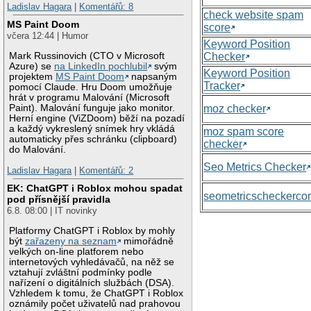
Ladislav Hagara
|
Komentářů: 8
check website spam
MS Paint Doom
score
včera 12:44 | Humor
Keyword Position
Checker
Mark Russinovich (CTO v Microsoft
Azure) se
na LinkedIn pochlubil
svým
Keyword Position
projektem
MS Paint Doom
napsaným
Tracker
pomocí Claude. Hru Doom umožňuje
hrát v programu Malování (Microsoft
moz checker
Paint). Malování funguje jako monitor.
Herní engine (ViZDoom) běží na pozadí
a každý vykreslený snímek hry vkládá
moz spam score
automaticky přes schránku (clipboard)
checker
do Malování.
Seo Metrics Checker
Ladislav Hagara
|
Komentářů: 2
EK: ChatGPT i Roblox mohou spadat
seometricscheckerc
pod přísnější pravidla
6.8. 08:00 | IT novinky
Platformy ChatGPT i Roblox by mohly
být
zařazeny na seznam
mimořádně
velkých on-line platforem nebo
internetových vyhledávačů, na něž se
vztahují zvláštní podmínky podle
nařízení o digitálních službách (DSA).
Vzhledem k tomu, že ChatGPT i Roblox
oznámily počet uživatelů nad prahovou