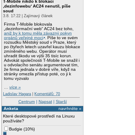
T-Mobile nikdo k blokaci
‚dezinfowebu‘ AC24 nenutil, píše
soud
3.8. 17:22 | Zajímavý článek
Firma T-Mobile blokovala
„dezinformační web“ AC24 bez toho,
aniž by k tomu měla závazný pokyn
orgánů veřejné moci
. Píše to ve svém
rozsudku Městský soud v Praze, který
po čtyřech letech uzavřel kauzu blokace
zmíněného webu. Operátor musí
uhradit škodu ve výši 35 tisíc korun.
Advokát společnosti T-Mobile se snažil i
u odvolacího senátu argumentovat tím,
že firma jednala v dobré víře, když na
stránky omezila přístup poté, co ji k
tomu vyzvalo
…
více »
Ladislav Hagara
|
Komentářů: 70
Centrum
|
Napsat
|
Starší
Anketa
navrhněte »
Které desktopové prostředí na Linuxu
používáte?
Budgie
(
10%
)