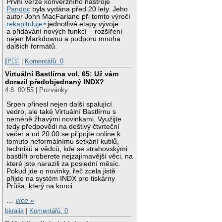
První verze konverzního nástroje
Pandoc
byla vydána před 20 lety. Jeho
autor John MacFarlane při tomto výročí
rekapituluje
jednotlivé etapy vývoje
a přidávání nových funkcí – rozšíření
nejen Markdownu a podporu mnoha
dalších formátů.
|🇵🇸
|
Komentářů: 0
Virtuální Bastlírna vol. 65: Už vám
dorazil předobjednaný INDX?
4.8. 00:55 | Pozvánky
Srpen přinesl nejen další spalující
vedro, ale také Virtuální Bastlírnu s
neméně žhavými novinkami. Využijte
tedy předpovědi na deštivý čtvrteční
večer a od 20:00 se připojte online k
tomuto neformálnímu setkání kutilů,
techniků a vědců, kde se strahovskými
bastlíři proberete nejzajímavější věci, na
které jste narazili za poslední měsíc.
Pokud jde o novinky, řeč zcela jistě
přijde na systém INDX pro tiskárny
Průša, který na konci
…
více »
bkralik
|
Komentářů: 0