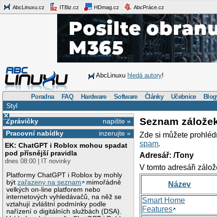
AbcLinuxu.cz
ITBiz.cz
HDmag.cz
AbcPráce.cz
AbcLinuxu
hledá autory
!
Poradna
FAQ
Hardware
Software
Články
Učebnice
Blog
Styl
×
Seznam zálože
Zprávičky
napište »
Pracovní nabídky
inzerujte »
Zde si můžete prohléd
spam
.
EK: ChatGPT i Roblox mohou spadat
pod přísnější pravidla
Adresář: /Tony
dnes 08:00 | IT novinky
V tomto adresáři zálož
Platformy ChatGPT i Roblox by mohly
být
zařazeny na seznam
mimořádně
Název
velkých on-line platforem nebo
internetových vyhledávačů, na něž se
Smart Home
vztahují zvláštní podmínky podle
Features
nařízení o digitálních službách (DSA).