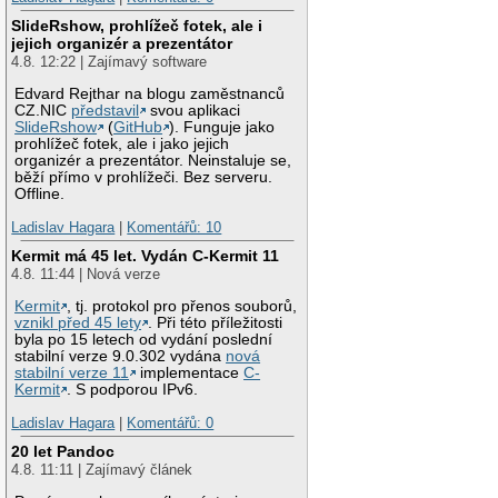
SlideRshow, prohlížeč fotek, ale i
jejich organizér a prezentátor
4.8. 12:22 | Zajímavý software
Edvard Rejthar na blogu zaměstnanců
CZ.NIC
představil
svou aplikaci
SlideRshow
(
GitHub
). Funguje jako
prohlížeč fotek, ale i jako jejich
organizér a prezentátor. Neinstaluje se,
běží přímo v prohlížeči. Bez serveru.
Offline.
Ladislav Hagara
|
Komentářů: 10
Kermit má 45 let. Vydán C-Kermit 11
4.8. 11:44 | Nová verze
Kermit
, tj. protokol pro přenos souborů,
vznikl před 45 lety
. Při této příležitosti
byla po 15 letech od vydání poslední
stabilní verze 9.0.302 vydána
nová
stabilní verze 11
implementace
C-
Kermit
. S podporou IPv6.
Ladislav Hagara
|
Komentářů: 0
20 let Pandoc
4.8. 11:11 | Zajímavý článek