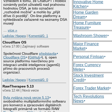
Vzhledem k tomu, že ChatGPT i Roblox
Innovative Home
oznámily počet uživatelů nad prahovou
Kitchen
hodnotou DSA, je toto označení
„rozhodně možné“ a mohlo by „přijít
Home Garden
dříve či později“. On-line platformy a
Dream
vyhledávače zařazené na seznamy DSA
Home Furniture
musejí
Treasure
…
více »
Washroom Shower
Ladislav Hagara
|
Komentářů: 1
Cloudflare OS
Major Finance
včera 17:00 | Zajímavý software
Market
Společnost Cloudflare
představila
Personal Finloan
Cloudflare OS
(
GitHub
), tj. open
source platformu navrženou pro
Forex Currency
integraci umělé inteligence (agentů)
přímo do pracovních procesů
Meter
organizací.
Stock Investment
Credit
Ladislav Hagara
|
Komentářů: 0
RawTherapee 5.13
Forex Trader Market
včera 12:44 | Nová verze
Tech Revolutions
Byla vydána nová verze 5.13
News
svobodného multiplatformního softwaru
pro konverzi a zpracování digitálních
fotografií primárně ve formátů RAW