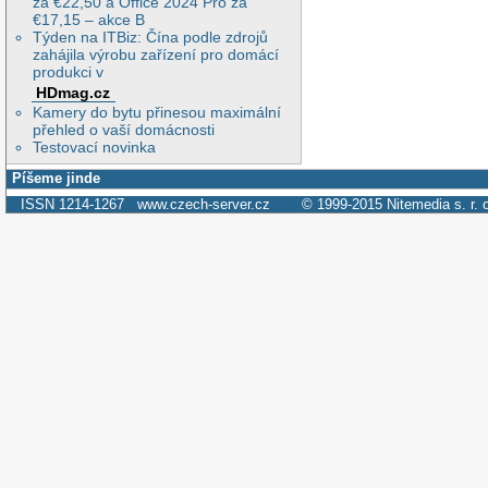
za €22,50 a Office 2024 Pro za
€17,15 – akce B
Týden na ITBiz: Čína podle zdrojů
zahájila výrobu zařízení pro domácí
produkci v
HDmag.cz
Kamery do bytu přinesou maximální
přehled o vaší domácnosti
Testovací novinka
Píšeme jinde
ISSN 1214-1267
www.czech-server.cz
© 1999-2015
Nitemedia s. r. 