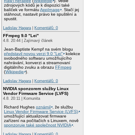
RawTherapee
(
Wikipedie
). Vedle
zdrojových kódů je k dispozici také
balíček ve formátu
AppImage
. Stačí jej
stáhnout, nastavit právo ke spuštění a
spustit.
Ladislav Hagara
|
Komentářů: 0
FFmpeg 9.0 "Lei"
4.8. 20:44 | Zajímavý článek
Jean-Baptiste Kempf na svém blogu
představil novou verzi 9.0 "Lei"
kolekce
svobodného softwaru umožňujícího
nahrávání, konverzi a streamovaní
digitálního zvuku a obrazu
FFmpeg
(
Wikipedie
).
Ladislav Hagara
|
Komentářů: 0
NVIDIA sponzorem služby Linux
Vendor Firmware Service (LVFS)
4.8. 20:11 | Komunita
Richard Hughes
oznámil
, že službu
Linux Vendor Firmware Service (LVFS)
umožňující aktualizovat firmware
zařízení na počítačích s Linuxem, nově
sponzoruje také společnost NVIDIA
.
Ladislav Hagara
|
Komentářů: 0