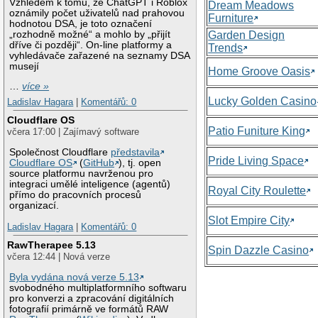
Vzhledem k tomu, že ChatGPT i Roblox
Dream Meadows
oznámily počet uživatelů nad prahovou
Furniture
hodnotou DSA, je toto označení
„rozhodně možné“ a mohlo by „přijít
Garden Design
dříve či později“. On-line platformy a
Trends
vyhledávače zařazené na seznamy DSA
musejí
Home Groove Oasis
…
více »
Lucky Golden Casino
Ladislav Hagara
|
Komentářů: 0
Cloudflare OS
Patio Funiture King
včera 17:00 | Zajímavý software
Společnost Cloudflare
představila
Pride Living Space
Cloudflare OS
(
GitHub
), tj. open
source platformu navrženou pro
integraci umělé inteligence (agentů)
Royal City Roulette
přímo do pracovních procesů
organizací.
Slot Empire City
Ladislav Hagara
|
Komentářů: 0
RawTherapee 5.13
Spin Dazzle Casino
včera 12:44 | Nová verze
Byla vydána nová verze 5.13
svobodného multiplatformního softwaru
pro konverzi a zpracování digitálních
fotografií primárně ve formátů RAW