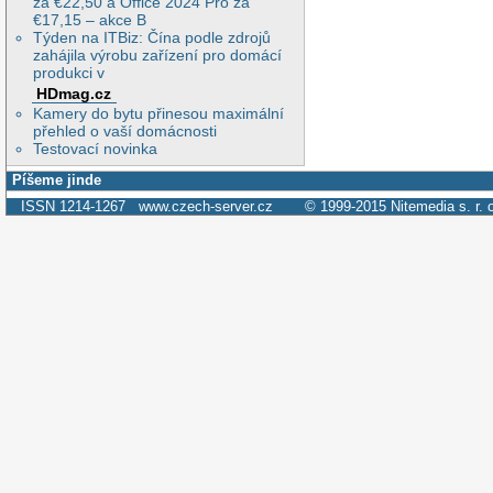
za €22,50 a Office 2024 Pro za
€17,15 – akce B
Týden na ITBiz: Čína podle zdrojů
zahájila výrobu zařízení pro domácí
produkci v
HDmag.cz
Kamery do bytu přinesou maximální
přehled o vaší domácnosti
Testovací novinka
Píšeme jinde
ISSN 1214-1267
www.czech-server.cz
© 1999-2015
Nitemedia s. r. 