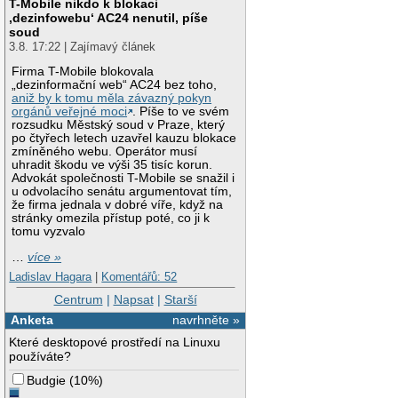
T-Mobile nikdo k blokaci
‚dezinfowebu‘ AC24 nenutil, píše
soud
3.8. 17:22 | Zajímavý článek
Firma T-Mobile blokovala
„dezinformační web“ AC24 bez toho,
aniž by k tomu měla závazný pokyn
orgánů veřejné moci
. Píše to ve svém
rozsudku Městský soud v Praze, který
po čtyřech letech uzavřel kauzu blokace
zmíněného webu. Operátor musí
uhradit škodu ve výši 35 tisíc korun.
Advokát společnosti T-Mobile se snažil i
u odvolacího senátu argumentovat tím,
že firma jednala v dobré víře, když na
stránky omezila přístup poté, co ji k
tomu vyzvalo
…
více »
Ladislav Hagara
|
Komentářů: 52
Centrum
|
Napsat
|
Starší
Anketa
navrhněte »
Které desktopové prostředí na Linuxu
používáte?
Budgie
(
10%
)