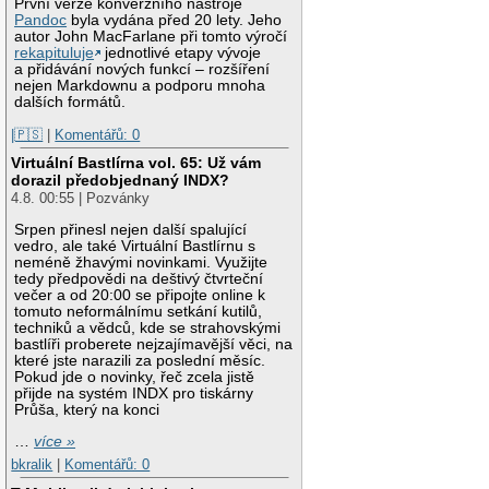
První verze konverzního nástroje
Pandoc
byla vydána před 20 lety. Jeho
autor John MacFarlane při tomto výročí
rekapituluje
jednotlivé etapy vývoje
a přidávání nových funkcí – rozšíření
nejen Markdownu a podporu mnoha
dalších formátů.
|🇵🇸
|
Komentářů: 0
Virtuální Bastlírna vol. 65: Už vám
dorazil předobjednaný INDX?
4.8. 00:55 | Pozvánky
Srpen přinesl nejen další spalující
vedro, ale také Virtuální Bastlírnu s
neméně žhavými novinkami. Využijte
tedy předpovědi na deštivý čtvrteční
večer a od 20:00 se připojte online k
tomuto neformálnímu setkání kutilů,
techniků a vědců, kde se strahovskými
bastlíři proberete nejzajímavější věci, na
které jste narazili za poslední měsíc.
Pokud jde o novinky, řeč zcela jistě
přijde na systém INDX pro tiskárny
Průša, který na konci
…
více »
bkralik
|
Komentářů: 0