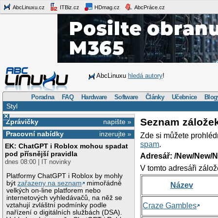
AbcLinuxu.cz
ITBiz.cz
HDmag.cz
AbcPráce.cz
AbcLinuxu
hledá autory
!
Poradna
FAQ
Hardware
Software
Články
Učebnice
Blog
Styl
×
Seznam zálože
Zprávičky
napište »
Pracovní nabídky
inzerujte »
Zde si můžete prohléd
spam
.
EK: ChatGPT i Roblox mohou spadat
pod přísnější pravidla
Adresář: /New/New/N
dnes 08:00 | IT novinky
V tomto adresáři zálož
Platformy ChatGPT i Roblox by mohly
být
zařazeny na seznam
mimořádně
Název
velkých on-line platforem nebo
internetových vyhledávačů, na něž se
vztahují zvláštní podmínky podle
Craze Gambles
nařízení o digitálních službách (DSA).