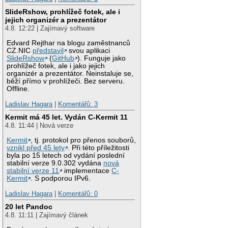
SlideRshow, prohlížeč fotek, ale i
jejich organizér a prezentátor
4.8. 12:22 | Zajímavý software
Edvard Rejthar na blogu zaměstnanců
CZ.NIC
představil
svou aplikaci
SlideRshow
(
GitHub
). Funguje jako
prohlížeč fotek, ale i jako jejich
organizér a prezentátor. Neinstaluje se,
běží přímo v prohlížeči. Bez serveru.
Offline.
Ladislav Hagara
|
Komentářů: 3
Kermit má 45 let. Vydán C-Kermit 11
4.8. 11:44 | Nová verze
Kermit
, tj. protokol pro přenos souborů,
vznikl před 45 lety
. Při této příležitosti
byla po 15 letech od vydání poslední
stabilní verze 9.0.302 vydána
nová
stabilní verze 11
implementace
C-
Kermit
. S podporou IPv6.
Ladislav Hagara
|
Komentářů: 0
20 let Pandoc
4.8. 11:11 | Zajímavý článek