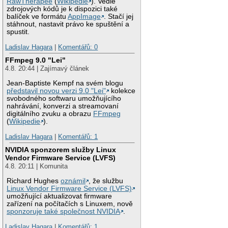
RawTherapee
(
Wikipedie
). Vedle
zdrojových kódů je k dispozici také
balíček ve formátu
AppImage
. Stačí jej
stáhnout, nastavit právo ke spuštění a
spustit.
Ladislav Hagara
|
Komentářů: 0
FFmpeg 9.0 "Lei"
4.8. 20:44 | Zajímavý článek
Jean-Baptiste Kempf na svém blogu
představil novou verzi 9.0 "Lei"
kolekce
svobodného softwaru umožňujícího
nahrávání, konverzi a streamovaní
digitálního zvuku a obrazu
FFmpeg
(
Wikipedie
).
Ladislav Hagara
|
Komentářů: 1
NVIDIA sponzorem služby Linux
Vendor Firmware Service (LVFS)
4.8. 20:11 | Komunita
Richard Hughes
oznámil
, že službu
Linux Vendor Firmware Service (LVFS)
umožňující aktualizovat firmware
zařízení na počítačích s Linuxem, nově
sponzoruje také společnost NVIDIA
.
Ladislav Hagara
|
Komentářů: 1