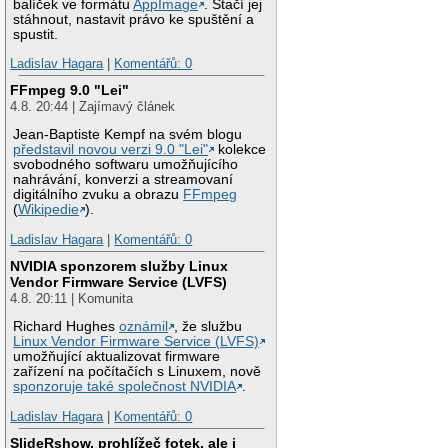
balíček ve formátu
AppImage
. Stačí jej
stáhnout, nastavit právo ke spuštění a
spustit.
Ladislav Hagara
|
Komentářů: 0
FFmpeg 9.0 "Lei"
4.8. 20:44 | Zajímavý článek
Jean-Baptiste Kempf na svém blogu
představil novou verzi 9.0 "Lei"
kolekce
svobodného softwaru umožňujícího
nahrávání, konverzi a streamovaní
digitálního zvuku a obrazu
FFmpeg
(
Wikipedie
).
Ladislav Hagara
|
Komentářů: 0
NVIDIA sponzorem služby Linux
Vendor Firmware Service (LVFS)
4.8. 20:11 | Komunita
Richard Hughes
oznámil
, že službu
Linux Vendor Firmware Service (LVFS)
umožňující aktualizovat firmware
zařízení na počítačích s Linuxem, nově
sponzoruje také společnost NVIDIA
.
Ladislav Hagara
|
Komentářů: 0
SlideRshow, prohlížeč fotek, ale i