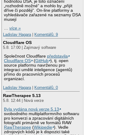
hodnotou DSA, je toto označení
„rozhodně možné“ a mohlo by „přijít
dříve či později“. On-line platformy a
vyhledávače zařazené na seznamy DSA
musejí
…
více »
Ladislav Hagara
|
Komentářů: 9
Cloudflare OS
5.8. 17:00 | Zajímavý software
Společnost Cloudflare
představila
Cloudflare OS
(
GitHub
), tj. open
source platformu navrženou pro
integraci umělé inteligence (agentů)
přímo do pracovních procesů
organizací.
Ladislav Hagara
|
Komentářů: 0
RawTherapee 5.13
5.8. 12:44 | Nová verze
Byla vydána nová verze 5.13
svobodného multiplatformního softwaru
pro konverzi a zpracování digitálních
fotografií primárně ve formátů RAW
RawTherapee
(
Wikipedie
). Vedle
zdrojových kódů je k dispozici také