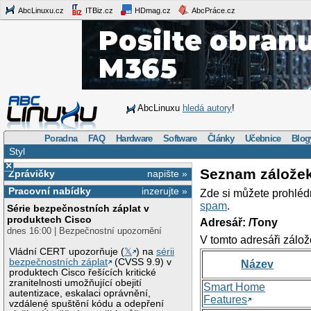
AbcLinuxu.cz
ITBiz.cz
HDmag.cz
AbcPráce.cz
AbcLinuxu
hledá autory
!
Poradna
FAQ
Hardware
Software
Články
Učebnice
Blog
Styl
×
Seznam zálože
Zprávičky
napište »
Pracovní nabídky
inzerujte »
Zde si můžete prohléd
spam
.
Série bezpečnostních záplat v
produktech Cisco
Adresář: /Tony
dnes 16:00 | Bezpečnostní upozornění
V tomto adresáři zálož
Vládní CERT upozorňuje (
𝕏
) na
sérii
bezpečnostních záplat
(CVSS 9.9) v
Název
produktech Cisco řešících kritické
zranitelnosti umožňující obejití
Smart Home
autentizace, eskalaci oprávnění,
Features
vzdálené spuštění kódu a odepření