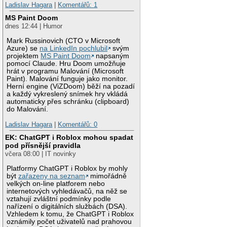
Ladislav Hagara
|
Komentářů: 1
MS Paint Doom
dnes 12:44 | Humor
Mark Russinovich (CTO v Microsoft
Azure) se
na LinkedIn pochlubil
svým
projektem
MS Paint Doom
napsaným
pomocí Claude. Hru Doom umožňuje
hrát v programu Malování (Microsoft
Paint). Malování funguje jako monitor.
Herní engine (ViZDoom) běží na pozadí
a každý vykreslený snímek hry vkládá
automaticky přes schránku (clipboard)
do Malování.
Ladislav Hagara
|
Komentářů: 0
EK: ChatGPT i Roblox mohou spadat
pod přísnější pravidla
včera 08:00 | IT novinky
Platformy ChatGPT i Roblox by mohly
být
zařazeny na seznam
mimořádně
velkých on-line platforem nebo
internetových vyhledávačů, na něž se
vztahují zvláštní podmínky podle
nařízení o digitálních službách (DSA).
Vzhledem k tomu, že ChatGPT i Roblox
oznámily počet uživatelů nad prahovou