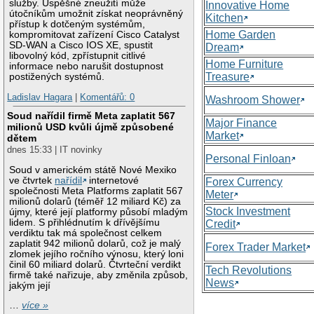
služby. Úspěšné zneužití může
Innovative Home
útočníkům umožnit získat neoprávněný
Kitchen
přístup k dotčeným systémům,
Home Garden
kompromitovat zařízení Cisco Catalyst
SD-WAN a Cisco IOS XE, spustit
Dream
libovolný kód, zpřístupnit citlivé
Home Furniture
informace nebo narušit dostupnost
Treasure
postižených systémů.
Ladislav Hagara
|
Komentářů: 0
Washroom Shower
Soud nařídil firmě Meta zaplatit 567
Major Finance
milionů USD kvůli újmě způsobené
Market
dětem
dnes 15:33 | IT novinky
Personal Finloan
Soud v americkém státě Nové Mexiko
ve čtvrtek
nařídil
internetové
Forex Currency
společnosti Meta Platforms zaplatit 567
Meter
milionů dolarů (téměř 12 miliard Kč) za
Stock Investment
újmy, které její platformy působí mladým
lidem. S přihlédnutím k dřívějšímu
Credit
verdiktu tak má společnost celkem
zaplatit 942 milionů dolarů, což je malý
Forex Trader Market
zlomek jejího ročního výnosu, který loni
činil 60 miliard dolarů. Čtvrteční verdikt
Tech Revolutions
firmě také nařizuje, aby změnila způsob,
News
jakým její
…
více »