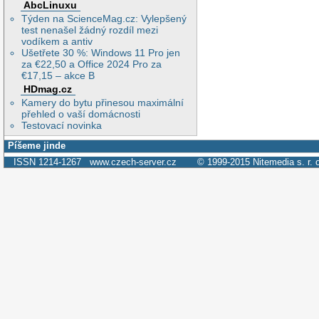
AbcLinuxu
Týden na ScienceMag.cz: Vylepšený
test nenašel žádný rozdíl mezi
vodíkem a antiv
Ušetřete 30 %: Windows 11 Pro jen
za €22,50 a Office 2024 Pro za
€17,15 – akce B
HDmag.cz
Kamery do bytu přinesou maximální
přehled o vaší domácnosti
Testovací novinka
Píšeme jinde
ISSN 1214-1267
www.czech-server.cz
© 1999-2015
Nitemedia s. r. 