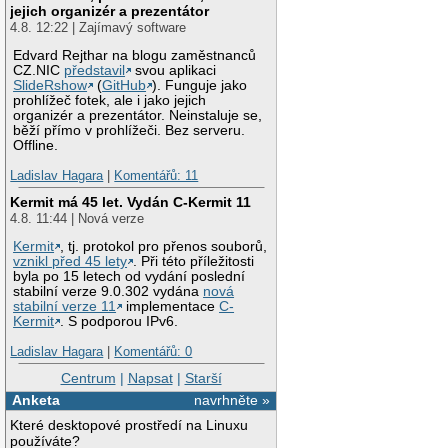
jejich organizér a prezentátor
4.8. 12:22 | Zajímavý software
Edvard Rejthar na blogu zaměstnanců
CZ.NIC
představil
svou aplikaci
SlideRshow
(
GitHub
). Funguje jako
prohlížeč fotek, ale i jako jejich
organizér a prezentátor. Neinstaluje se,
běží přímo v prohlížeči. Bez serveru.
Offline.
Ladislav Hagara
|
Komentářů: 11
Kermit má 45 let. Vydán C-Kermit 11
4.8. 11:44 | Nová verze
Kermit
, tj. protokol pro přenos souborů,
vznikl před 45 lety
. Při této příležitosti
byla po 15 letech od vydání poslední
stabilní verze 9.0.302 vydána
nová
stabilní verze 11
implementace
C-
Kermit
. S podporou IPv6.
Ladislav Hagara
|
Komentářů: 0
Centrum
|
Napsat
|
Starší
Anketa
navrhněte »
Které desktopové prostředí na Linuxu
používáte?