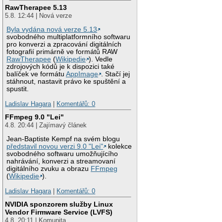
RawTherapee 5.13
5.8. 12:44 | Nová verze
Byla vydána nová verze 5.13
svobodného multiplatformního softwaru
pro konverzi a zpracování digitálních
fotografií primárně ve formátů RAW
RawTherapee
(
Wikipedie
). Vedle
zdrojových kódů je k dispozici také
balíček ve formátu
AppImage
. Stačí jej
stáhnout, nastavit právo ke spuštění a
spustit.
Ladislav Hagara
|
Komentářů: 0
FFmpeg 9.0 "Lei"
4.8. 20:44 | Zajímavý článek
Jean-Baptiste Kempf na svém blogu
představil novou verzi 9.0 "Lei"
kolekce
svobodného softwaru umožňujícího
nahrávání, konverzi a streamovaní
digitálního zvuku a obrazu
FFmpeg
(
Wikipedie
).
Ladislav Hagara
|
Komentářů: 0
NVIDIA sponzorem služby Linux
Vendor Firmware Service (LVFS)
4.8. 20:11 | Komunita