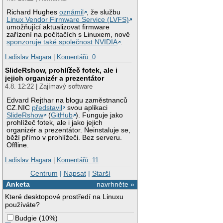
Richard Hughes
oznámil
, že službu
Linux Vendor Firmware Service (LVFS)
umožňující aktualizovat firmware
zařízení na počítačích s Linuxem, nově
sponzoruje také společnost NVIDIA
.
Ladislav Hagara
|
Komentářů: 0
SlideRshow, prohlížeč fotek, ale i
jejich organizér a prezentátor
4.8. 12:22 | Zajímavý software
Edvard Rejthar na blogu zaměstnanců
CZ.NIC
představil
svou aplikaci
SlideRshow
(
GitHub
). Funguje jako
prohlížeč fotek, ale i jako jejich
organizér a prezentátor. Neinstaluje se,
běží přímo v prohlížeči. Bez serveru.
Offline.
Ladislav Hagara
|
Komentářů: 11
Centrum
|
Napsat
|
Starší
Anketa
navrhněte »
Které desktopové prostředí na Linuxu
používáte?
Budgie
(
10%
)