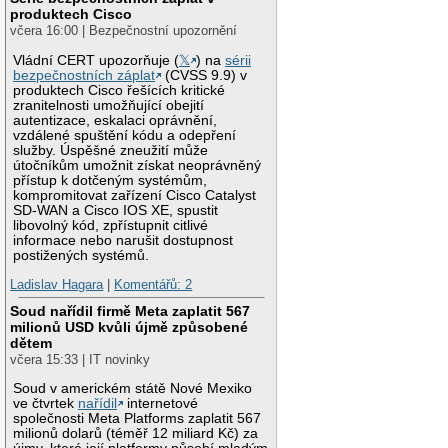
produktech Cisco
včera 16:00 | Bezpečnostní upozornění
Vládní CERT upozorňuje (
𝕏
) na
sérii
bezpečnostních záplat
(CVSS 9.9) v
produktech Cisco řešících kritické
zranitelnosti umožňující obejití
autentizace, eskalaci oprávnění,
vzdálené spuštění kódu a odepření
služby. Úspěšné zneužití může
útočníkům umožnit získat neoprávněný
přístup k dotčeným systémům,
kompromitovat zařízení Cisco Catalyst
SD-WAN a Cisco IOS XE, spustit
libovolný kód, zpřístupnit citlivé
informace nebo narušit dostupnost
postižených systémů.
Ladislav Hagara
|
Komentářů: 2
Soud nařídil firmě Meta zaplatit 567
milionů USD kvůli újmě způsobené
dětem
včera 15:33 | IT novinky
Soud v americkém státě Nové Mexiko
ve čtvrtek
nařídil
internetové
společnosti Meta Platforms zaplatit 567
milionů dolarů (téměř 12 miliard Kč) za