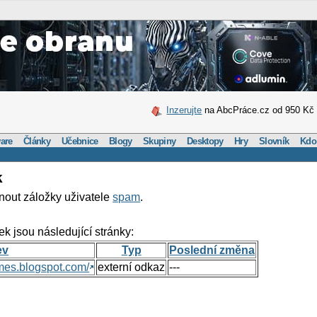
Inzerujte
na AbcPráce.cz od 950 Kč
are
Články
Učebnice
Blogy
Skupiny
Desktopy
Hry
Slovník
Kdo
k
nout záložky uživatele
spam
.
ek jsou následující stránky:
ev
Typ
Poslední změna
mes.blogspot.com/
externí odkaz
---