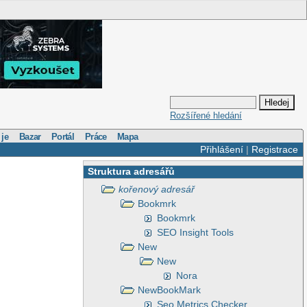
Rozšířené hledání
 je
Bazar
Portál
Práce
Mapa
Přihlášení
|
Registrace
Struktura adresářů
kořenový adresář
Bookmrk
Bookmrk
SEO Insight Tools
New
New
Nora
NewBookMark
Seo Metrics Checker