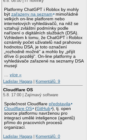
6.8. 08:00 | IT novinky
Platformy ChatGPT i Roblox by mohly
být
zařazeny na seznam
mimořádně
velkých on-line platforem nebo
internetových vyhledávačů, na něž se
vztahují zvláštní podmínky podle
nařízení o digitálních službách (DSA).
Vzhledem k tomu, že ChatGPT i Roblox
oznámily počet uživatelů nad prahovou
hodnotou DSA, je toto označení
„rozhodně možné“ a mohlo by „přijít
dříve či později“. On-line platformy a
vyhledávače zařazené na seznamy DSA
musejí
…
více »
Ladislav Hagara
|
Komentářů: 9
Cloudflare OS
5.8. 17:00 | Zajímavý software
Společnost Cloudflare
představila
Cloudflare OS
(
GitHub
), tj. open
source platformu navrženou pro
integraci umělé inteligence (agentů)
přímo do pracovních procesů
organizací.
Ladislav Hagara
|
Komentářů: 0