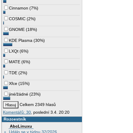
Cinnamon
(
7%
)
COSMIC
(
2%
)
GNOME
(
18%
)
KDE Plasma
(
30%
)
LXQt
(
6%
)
MATE
(
6%
)
TDE
(
2%
)
Xfce
(
15%
)
jiné/žádné
(
23%
)
Celkem 2349 hlasů
Komentářů: 30
, poslední 3.4. 20:20
Rozcestník
AbcLinuxu
Událo se v týdnu 32/2026