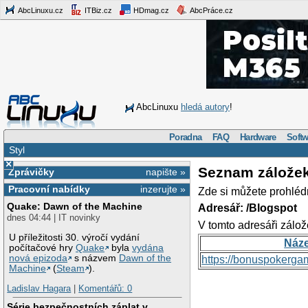
AbcLinuxu.cz
ITBiz.cz
HDmag.cz
AbcPráce.cz
AbcLinuxu
hledá autory
!
Poradna
FAQ
Hardware
Softw
Styl
×
Seznam zálože
Zprávičky
napište »
Pracovní nabídky
inzerujte »
Zde si můžete prohléd
Quake: Dawn of the Machine
Adresář: /Blogspot
dnes 04:44 | IT novinky
V tomto adresáři zálož
U příležitosti 30. výročí vydání
Náz
počítačové hry
Quake
byla
vydána
nová epizoda
s názvem
Dawn of the
https://bonuspokerga
Machine
(
Steam
).
Ladislav Hagara
|
Komentářů: 0
Série bezpečnostních záplat v