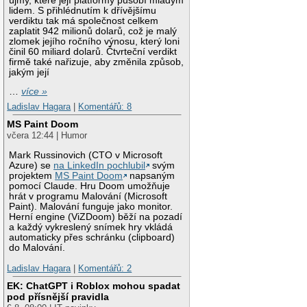
újmy, které její platformy působí mladým
lidem. S přihlédnutím k dřívějšímu
verdiktu tak má společnost celkem
zaplatit 942 milionů dolarů, což je malý
zlomek jejího ročního výnosu, který loni
činil 60 miliard dolarů. Čtvrteční verdikt
firmě také nařizuje, aby změnila způsob,
jakým její
…
více »
Ladislav Hagara
|
Komentářů: 8
MS Paint Doom
včera 12:44 | Humor
Mark Russinovich (CTO v Microsoft
Azure) se
na LinkedIn pochlubil
svým
projektem
MS Paint Doom
napsaným
pomocí Claude. Hru Doom umožňuje
hrát v programu Malování (Microsoft
Paint). Malování funguje jako monitor.
Herní engine (ViZDoom) běží na pozadí
a každý vykreslený snímek hry vkládá
automaticky přes schránku (clipboard)
do Malování.
Ladislav Hagara
|
Komentářů: 2
EK: ChatGPT i Roblox mohou spadat
pod přísnější pravidla