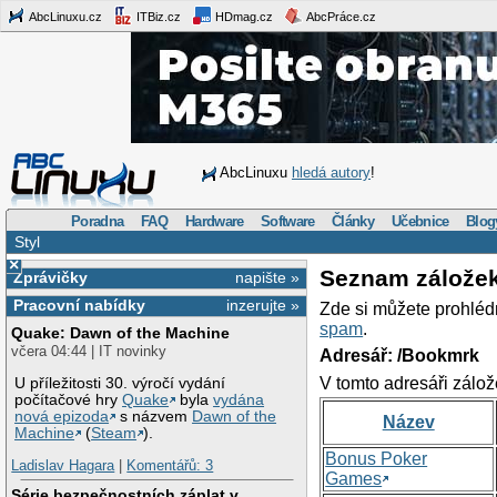
AbcLinuxu.cz
ITBiz.cz
HDmag.cz
AbcPráce.cz
AbcLinuxu
hledá autory
!
Poradna
FAQ
Hardware
Software
Články
Učebnice
Blog
Styl
×
Seznam zálože
Zprávičky
napište »
Pracovní nabídky
inzerujte »
Zde si můžete prohléd
spam
.
Quake: Dawn of the Machine
včera 04:44 | IT novinky
Adresář: /Bookmrk
V tomto adresáři zálož
U příležitosti 30. výročí vydání
počítačové hry
Quake
byla
vydána
nová epizoda
s názvem
Dawn of the
Název
Machine
(
Steam
).
Bonus Poker
Ladislav Hagara
|
Komentářů: 3
Games
Série bezpečnostních záplat v