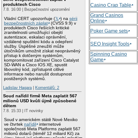
produktech Cisco
Casino Crap Table
7.8. 16:00 | Bezpečnostní upozornění
Grand Casinos
Vládní CERT upozorňuje (
𝕏
) na
sérii
Online
bezpečnostních záplat
(CVSS 9.9) v
produktech Cisco řešících kritické
Poker Game sets
zranitelnosti umožňující obejití
autentizace, eskalaci oprávnění,
vzdálené spuštění kódu a odepření
SEO Insight Tools
služby. Úspěšné zneužití může
útočníkům umožnit získat neoprávněný
Spinning Casino
přístup k dotčeným systémům,
Game
kompromitovat zařízení Cisco Catalyst
SD-WAN a Cisco IOS XE, spustit
libovolný kód, zpřístupnit citlivé
informace nebo narušit dostupnost
postižených systémů.
Ladislav Hagara
|
Komentářů: 2
Soud nařídil firmě Meta zaplatit 567
milionů USD kvůli újmě způsobené
dětem
7.8. 15:33 | IT novinky
Soud v americkém státě Nové Mexiko
ve čtvrtek
nařídil
internetové
společnosti Meta Platforms zaplatit 567
milionů dolarů (téměř 12 miliard Kč) za