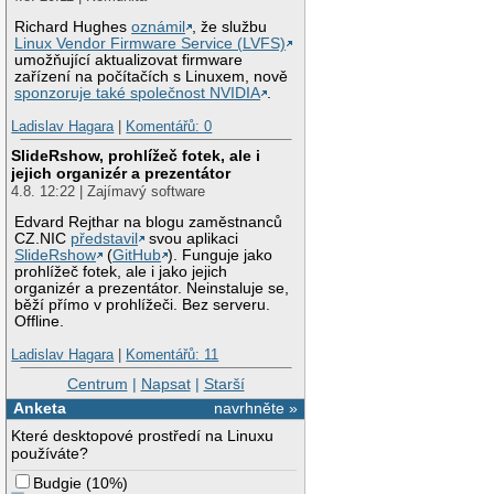
Richard Hughes
oznámil
, že službu
Linux Vendor Firmware Service (LVFS)
umožňující aktualizovat firmware
zařízení na počítačích s Linuxem, nově
sponzoruje také společnost NVIDIA
.
Ladislav Hagara
|
Komentářů: 0
SlideRshow, prohlížeč fotek, ale i
jejich organizér a prezentátor
4.8. 12:22 | Zajímavý software
Edvard Rejthar na blogu zaměstnanců
CZ.NIC
představil
svou aplikaci
SlideRshow
(
GitHub
). Funguje jako
prohlížeč fotek, ale i jako jejich
organizér a prezentátor. Neinstaluje se,
běží přímo v prohlížeči. Bez serveru.
Offline.
Ladislav Hagara
|
Komentářů: 11
Centrum
|
Napsat
|
Starší
Anketa
navrhněte »
Které desktopové prostředí na Linuxu
používáte?
Budgie
(
10%
)