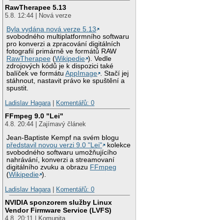
RawTherapee 5.13
5.8. 12:44 | Nová verze
Byla vydána nová verze 5.13
svobodného multiplatformního softwaru
pro konverzi a zpracování digitálních
fotografií primárně ve formátů RAW
RawTherapee
(
Wikipedie
). Vedle
zdrojových kódů je k dispozici také
balíček ve formátu
AppImage
. Stačí jej
stáhnout, nastavit právo ke spuštění a
spustit.
Ladislav Hagara
|
Komentářů: 0
FFmpeg 9.0 "Lei"
4.8. 20:44 | Zajímavý článek
Jean-Baptiste Kempf na svém blogu
představil novou verzi 9.0 "Lei"
kolekce
svobodného softwaru umožňujícího
nahrávání, konverzi a streamovaní
digitálního zvuku a obrazu
FFmpeg
(
Wikipedie
).
Ladislav Hagara
|
Komentářů: 0
NVIDIA sponzorem služby Linux
Vendor Firmware Service (LVFS)
4.8. 20:11 | Komunita