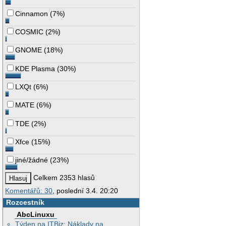
Cinnamon
(
7%
)
COSMIC
(
2%
)
GNOME
(
18%
)
KDE Plasma
(
30%
)
LXQt
(
6%
)
MATE
(
6%
)
TDE
(
2%
)
Xfce
(
15%
)
jiné/žádné
(
23%
)
Celkem 2353 hlasů
Komentářů: 30
, poslední 3.4. 20:20
Rozcestník
AbcLinuxu
Týden na ITBiz: Náklady na