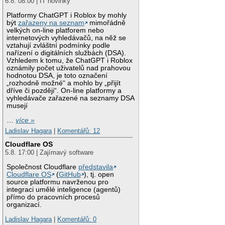
6.8. 08:00 | IT novinky
Platformy ChatGPT i Roblox by mohly
být
zařazeny na seznam
mimořádně
velkých on-line platforem nebo
internetových vyhledávačů, na něž se
vztahují zvláštní podmínky podle
nařízení o digitálních službách (DSA).
Vzhledem k tomu, že ChatGPT i Roblox
oznámily počet uživatelů nad prahovou
hodnotou DSA, je toto označení
„rozhodně možné“ a mohlo by „přijít
dříve či později“. On-line platformy a
vyhledávače zařazené na seznamy DSA
musejí
…
více »
Ladislav Hagara
|
Komentářů: 12
Cloudflare OS
5.8. 17:00 | Zajímavý software
Společnost Cloudflare
představila
Cloudflare OS
(
GitHub
), tj. open
source platformu navrženou pro
integraci umělé inteligence (agentů)
přímo do pracovních procesů
organizací.
Ladislav Hagara
|
Komentářů: 0