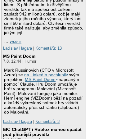
újmy, které její platformy působí mladým
lidem. S přihlédnutím k dřívějšímu
verdiktu tak má společnost celkem
zaplatit 942 milionů dolarů, což je malý
zlomek jejího ročního výnosu, který loni
činil 60 miliard dolarů. Čtvrteční verdikt
firmě také nařizuje, aby změnila způsob,
jakým její
…
více »
Ladislav Hagara
|
Komentářů: 13
MS Paint Doom
7.8. 12:44 | Humor
Mark Russinovich (CTO v Microsoft
Azure) se
na LinkedIn pochlubil
svým
projektem
MS Paint Doom
napsaným
pomocí Claude. Hru Doom umožňuje
hrát v programu Malování (Microsoft
Paint). Malování funguje jako monitor.
Herní engine (ViZDoom) běží na pozadí
a každý vykreslený snímek hry vkládá
automaticky přes schránku (clipboard)
do Malování.
Ladislav Hagara
|
Komentářů: 3
EK: ChatGPT i Roblox mohou spadat
pod přísnější pravidla