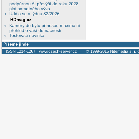
podpůrnou AI převýší do roku 2028
plat samotného vývo
Událo se v týdnu 32/2026
HDmag.cz
Kamery do bytu přinesou maximální
přehled o vaší domácnosti
Testovací novinka
Píšeme jinde
ISSN 1214-1267
www.czech-server.cz
© 1999-2015
Nitemedia s. r. 