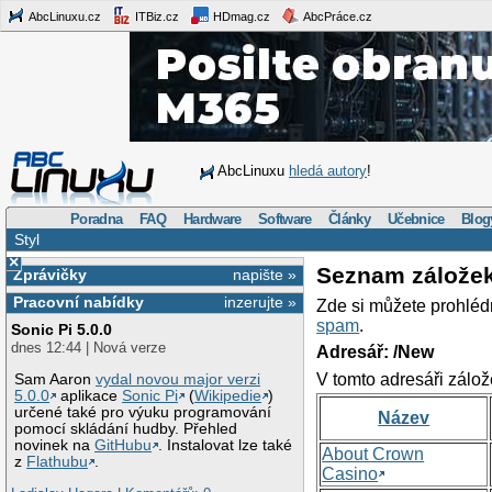
AbcLinuxu.cz
ITBiz.cz
HDmag.cz
AbcPráce.cz
AbcLinuxu
hledá autory
!
Poradna
FAQ
Hardware
Software
Články
Učebnice
Blog
Styl
×
Seznam zálože
Zprávičky
napište »
Pracovní nabídky
inzerujte »
Zde si můžete prohléd
spam
.
Sonic Pi 5.0.0
dnes 12:44 | Nová verze
Adresář: /New
V tomto adresáři zálož
Sam Aaron
vydal novou major verzi
5.0.0
aplikace
Sonic Pi
(
Wikipedie
)
určené také pro výuku programování
Název
pomocí skládání hudby. Přehled
novinek na
GitHubu
. Instalovat lze také
About Crown
z
Flathubu
.
Casino