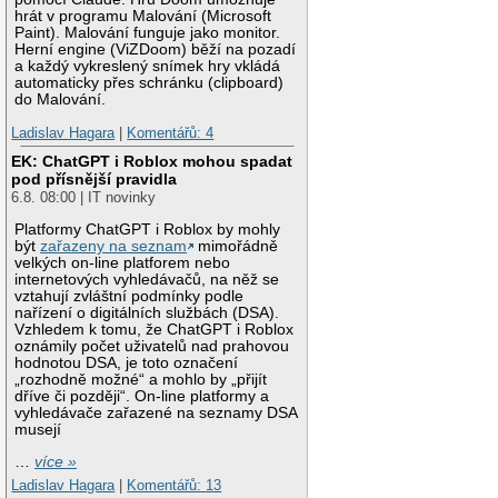
hrát v programu Malování (Microsoft
Paint). Malování funguje jako monitor.
Herní engine (ViZDoom) běží na pozadí
a každý vykreslený snímek hry vkládá
automaticky přes schránku (clipboard)
do Malování.
Ladislav Hagara
|
Komentářů: 4
EK: ChatGPT i Roblox mohou spadat
pod přísnější pravidla
6.8. 08:00 | IT novinky
Platformy ChatGPT i Roblox by mohly
být
zařazeny na seznam
mimořádně
velkých on-line platforem nebo
internetových vyhledávačů, na něž se
vztahují zvláštní podmínky podle
nařízení o digitálních službách (DSA).
Vzhledem k tomu, že ChatGPT i Roblox
oznámily počet uživatelů nad prahovou
hodnotou DSA, je toto označení
„rozhodně možné“ a mohlo by „přijít
dříve či později“. On-line platformy a
vyhledávače zařazené na seznamy DSA
musejí
…
více »
Ladislav Hagara
|
Komentářů: 13