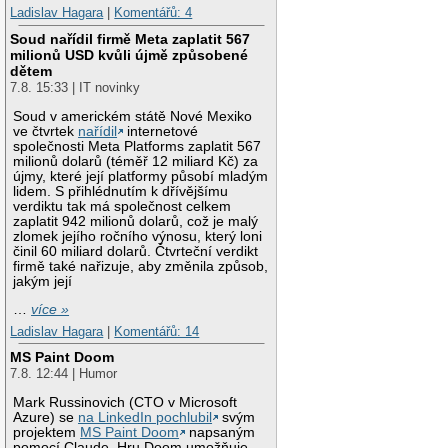
Ladislav Hagara
|
Komentářů: 4
Soud nařídil firmě Meta zaplatit 567
milionů USD kvůli újmě způsobené
dětem
7.8. 15:33 | IT novinky
Soud v americkém státě Nové Mexiko
ve čtvrtek
nařídil
internetové
společnosti Meta Platforms zaplatit 567
milionů dolarů (téměř 12 miliard Kč) za
újmy, které její platformy působí mladým
lidem. S přihlédnutím k dřívějšímu
verdiktu tak má společnost celkem
zaplatit 942 milionů dolarů, což je malý
zlomek jejího ročního výnosu, který loni
činil 60 miliard dolarů. Čtvrteční verdikt
firmě také nařizuje, aby změnila způsob,
jakým její
…
více »
Ladislav Hagara
|
Komentářů: 14
MS Paint Doom
7.8. 12:44 | Humor
Mark Russinovich (CTO v Microsoft
Azure) se
na LinkedIn pochlubil
svým
projektem
MS Paint Doom
napsaným
pomocí Claude. Hru Doom umožňuje