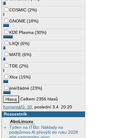
COSMIC
(
2%
)
GNOME
(
18%
)
KDE Plasma
(
30%
)
LXQt
(
6%
)
MATE
(
6%
)
TDE
(
2%
)
Xfce
(
15%
)
jiné/žádné
(
23%
)
Celkem 2356 hlasů
Komentářů: 30
, poslední 3.4. 20:20
Rozcestník
AbcLinuxu
Týden na ITBiz: Náklady na
podpůrnou AI převýší do roku 2028
plat samotného vývo