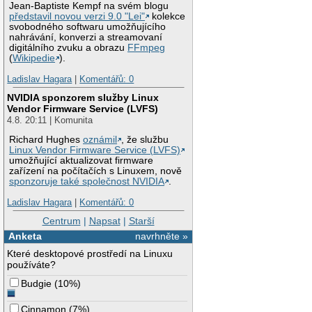
Jean-Baptiste Kempf na svém blogu
představil novou verzi 9.0 "Lei"
kolekce
svobodného softwaru umožňujícího
nahrávání, konverzi a streamovaní
digitálního zvuku a obrazu
FFmpeg
(
Wikipedie
).
Ladislav Hagara
|
Komentářů: 0
NVIDIA sponzorem služby Linux
Vendor Firmware Service (LVFS)
4.8. 20:11 | Komunita
Richard Hughes
oznámil
, že službu
Linux Vendor Firmware Service (LVFS)
umožňující aktualizovat firmware
zařízení na počítačích s Linuxem, nově
sponzoruje také společnost NVIDIA
.
Ladislav Hagara
|
Komentářů: 0
Centrum
|
Napsat
|
Starší
Anketa
navrhněte »
Které desktopové prostředí na Linuxu
používáte?
Budgie
(
10%
)
Cinnamon
(
7%
)