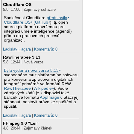
Cloudflare OS
5.8. 17:00 | Zajímavý software
Společnost Cloudflare
představila
Cloudflare OS
(
GitHub
), tj. open
source platformu navrženou pro
integraci umělé inteligence (agentů)
přímo do pracovních procesů
organizací.
Ladislav Hagara
|
Komentářů: 0
RawTherapee 5.13
5.8. 12:44 | Nová verze
Byla vydána nová verze 5.13
svobodného multiplatformního softwaru
pro konverzi a zpracování digitálních
fotografií primárně ve formátů RAW
RawTherapee
(
Wikipedie
). Vedle
zdrojových kódů je k dispozici také
balíček ve formátu
AppImage
. Stačí jej
stáhnout, nastavit právo ke spuštění a
spustit.
Ladislav Hagara
|
Komentářů: 0
FFmpeg 9.0 "Lei"
4.8. 20:44 | Zajímavý článek