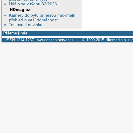
Událo se v týdnu 32/2026
HDmag.cz
Kamery do bytu přinesou maximální
přehled o vaší domácnosti
Testovací novinka
Píšeme jinde
ISSN 1214-1267
www.czech-server.cz
© 1999-2015
Nitemedia s. r. 