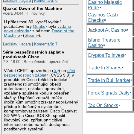
Ladislav Hagara
|
Komentářů: 0
Casino Majestic
Pride
Quake: Dawn of the Machine
včera 04:44 | IT novinky
Casinos Cash
Checks
U příležitosti 30. výročí vydání
počítačové hry
Quake
byla
vydána
Jackpot At Casino
nová epizoda
s názvem
Dawn of the
Machine
(
Steam
).
Island Treasure
Ladislav Hagara
|
Komentářů: 7
Casino
Série bezpečnostních záplat v
Cryptos To Invest
produktech Cisco
7.8. 16:00 | Bezpečnostní upozornění
Trade In Shares
Vládní CERT upozorňuje (
𝕏
) na
sérii
bezpečnostních záplat
(CVSS 9.9) v
produktech Cisco řešících kritické
Trade In Bull Market
zranitelnosti umožňující obejití
autentizace, eskalaci oprávnění,
Forex Signals Daily
vzdálené spuštění kódu a odepření
služby. Úspěšné zneužití může
útočníkům umožnit získat neoprávněný
Tax On Stocks
přístup k dotčeným systémům,
kompromitovat zařízení Cisco Catalyst
SD-WAN a Cisco IOS XE, spustit
libovolný kód, zpřístupnit citlivé
informace nebo narušit dostupnost
postižených systémů.