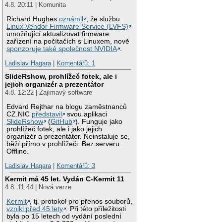
4.8. 20:11 | Komunita
Richard Hughes
oznámil
, že službu
Linux Vendor Firmware Service (LVFS)
umožňující aktualizovat firmware
zařízení na počítačích s Linuxem, nově
sponzoruje také společnost NVIDIA
.
Ladislav Hagara
|
Komentářů: 1
SlideRshow, prohlížeč fotek, ale i
jejich organizér a prezentátor
4.8. 12:22 | Zajímavý software
Edvard Rejthar na blogu zaměstnanců
CZ.NIC
představil
svou aplikaci
SlideRshow
(
GitHub
). Funguje jako
prohlížeč fotek, ale i jako jejich
organizér a prezentátor. Neinstaluje se,
běží přímo v prohlížeči. Bez serveru.
Offline.
Ladislav Hagara
|
Komentářů: 3
Kermit má 45 let. Vydán C-Kermit 11
4.8. 11:44 | Nová verze
Kermit
, tj. protokol pro přenos souborů,
vznikl před 45 lety
. Při této příležitosti
byla po 15 letech od vydání poslední