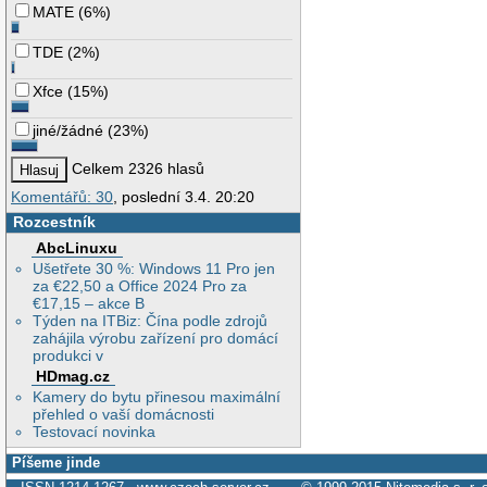
MATE
(
6%
)
TDE
(
2%
)
Xfce
(
15%
)
jiné/žádné
(
23%
)
Celkem 2326 hlasů
Komentářů: 30
, poslední 3.4. 20:20
Rozcestník
AbcLinuxu
Ušetřete 30 %: Windows 11 Pro jen
za €22,50 a Office 2024 Pro za
€17,15 – akce B
Týden na ITBiz: Čína podle zdrojů
zahájila výrobu zařízení pro domácí
produkci v
HDmag.cz
Kamery do bytu přinesou maximální
přehled o vaší domácnosti
Testovací novinka
Píšeme jinde