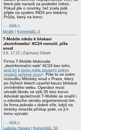
které jste narazili za poslední měsíc.
Pokud jde o novinky, řeč zcela jistě
přijde na systém INDX pro tiskárny
Průša, který na konci
…
více »
bkralik
|
Komentářů: 0
T-Mobile nikdo k blokaci
‚dezinfowebu‘ AC24 nenutil, píše
soud
3.8. 17:22 | Zajímavý článek
Firma T-Mobile blokovala
„dezinformační web“ AC24 bez toho,
aniž by k tomu měla závazný pokyn
orgánů veřejné moci
. Píše to ve svém
rozsudku Městský soud v Praze, který
po čtyřech letech uzavřel kauzu blokace
zmíněného webu. Operátor musí
uhradit škodu ve výši 35 tisíc korun.
Advokát společnosti T-Mobile se snažil i
u odvolacího senátu argumentovat tím,
že firma jednala v dobré víře, když na
stránky omezila přístup poté, co ji k
tomu vyzvalo
…
více »
Ladislav Hagara
|
Komentářů: 50