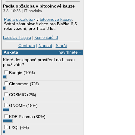
Padla obžaloba v bitcoinové kauze
3.8. 16:33 | IT novinky
Padla obžaloba
v
bitcoinové kauze
.
Státní zástupkyně chce pro Blažka 6,5
roku vězení, pro Titze 8 let.
Ladislav Hagara
|
Komentářů: 3
Centrum
|
Napsat
|
Starší
Anketa
navrhněte »
Které desktopové prostředí na Linuxu
používáte?
Budgie
(
10%
)
Cinnamon
(
7%
)
COSMIC
(
2%
)
GNOME
(
18%
)
KDE Plasma
(
30%
)
LXQt
(
6%
)