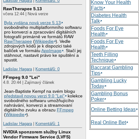
Ladislav Hagara
|
Komentářů: 0
Know Your Health
Facts
RawTherapee 5.13
včera 12:44 | Nová verze
Diabetes Health
Talk
Byla vydána nová verze 5.13
svobodného multiplatformního softwaru
Foods For Eye
pro konverzi a zpracování digitálních
Health
fotografií primárně ve formátů RAW
Foods For Eye
RawTherapee
(
Wikipedie
). Vedle
zdrojových kódů je k dispozici také
Health
balíček ve formátu
AppImage
. Stačí jej
Teeth Filling
stáhnout, nastavit právo ke spuštění a
Technique
spustit.
Baccarat Gambling
Ladislav Hagara
|
Komentářů: 0
Tips
FFmpeg 9.0 "Lei"
Gambling Lucky
4.8. 20:44 | Zajímavý článek
Today
Jean-Baptiste Kempf na svém blogu
Gambling Bonus
představil novou verzi 9.0 "Lei"
kolekce
Poker
svobodného softwaru umožňujícího
nahrávání, konverzi a streamovaní
Online Betting Ideas
digitálního zvuku a obrazu
FFmpeg
(
Wikipedie
).
Real Online Bet
Ladislav Hagara
|
Komentářů: 1
NVIDIA sponzorem služby Linux
Vendor Firmware Service (LVFS)