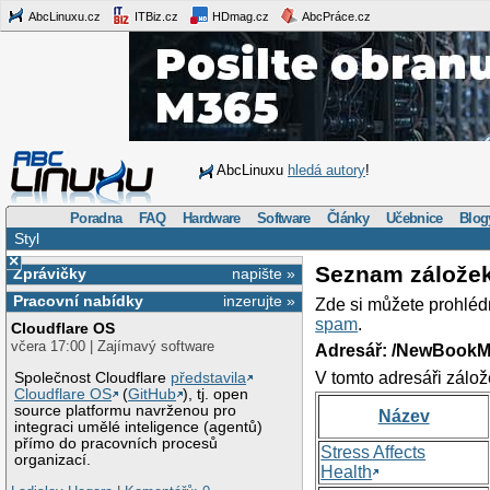
AbcLinuxu.cz
ITBiz.cz
HDmag.cz
AbcPráce.cz
AbcLinuxu
hledá autory
!
Poradna
FAQ
Hardware
Software
Články
Učebnice
Blog
Styl
×
Seznam zálože
Zprávičky
napište »
Pracovní nabídky
inzerujte »
Zde si můžete prohléd
spam
.
Cloudflare OS
včera 17:00 | Zajímavý software
Adresář: /NewBookM
V tomto adresáři zálož
Společnost Cloudflare
představila
Cloudflare OS
(
GitHub
), tj. open
source platformu navrženou pro
Název
integraci umělé inteligence (agentů)
přímo do pracovních procesů
Stress Affects
organizací.
Health