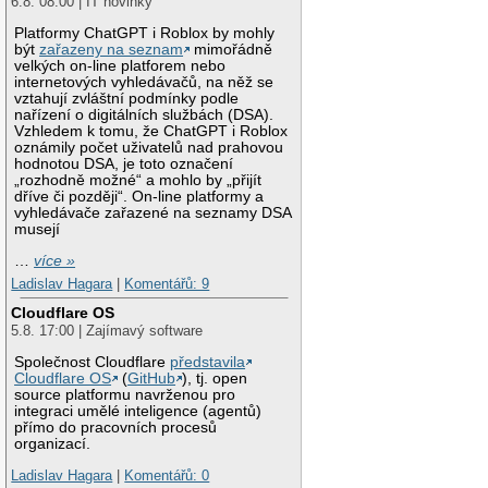
6.8. 08:00 | IT novinky
Platformy ChatGPT i Roblox by mohly
být
zařazeny na seznam
mimořádně
velkých on-line platforem nebo
internetových vyhledávačů, na něž se
vztahují zvláštní podmínky podle
nařízení o digitálních službách (DSA).
Vzhledem k tomu, že ChatGPT i Roblox
oznámily počet uživatelů nad prahovou
hodnotou DSA, je toto označení
„rozhodně možné“ a mohlo by „přijít
dříve či později“. On-line platformy a
vyhledávače zařazené na seznamy DSA
musejí
…
více »
Ladislav Hagara
|
Komentářů: 9
Cloudflare OS
5.8. 17:00 | Zajímavý software
Společnost Cloudflare
představila
Cloudflare OS
(
GitHub
), tj. open
source platformu navrženou pro
integraci umělé inteligence (agentů)
přímo do pracovních procesů
organizací.
Ladislav Hagara
|
Komentářů: 0