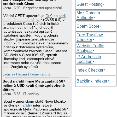
produktech Cisco
Guest Posting
včera 16:00 | Bezpečnostní upozornění
Moz Domain
Vládní CERT upozorňuje (
𝕏
) na
sérii
Authority
bezpečnostních záplat
(CVSS 9.9) v
produktech Cisco řešících kritické
Spam Score
zranitelnosti umožňující obejití
autentizace, eskalaci oprávnění,
Free Trustflow
vzdálené spuštění kódu a odepření
služby. Úspěšné zneužití může
Checker
útočníkům umožnit získat neoprávněný
Website Traffic
přístup k dotčeným systémům,
Analysis
kompromitovat zařízení Cisco Catalyst
SD-WAN a Cisco IOS XE, spustit
IP Address to
libovolný kód, zpřístupnit citlivé
Location
informace nebo narušit dostupnost
postižených systémů.
Index Checker
Ladislav Hagara
|
Komentářů: 2
Backlink Indexer
Soud nařídil firmě Meta zaplatit 567
milionů USD kvůli újmě způsobené
dětem
včera 15:33 | IT novinky
Soud v americkém státě Nové Mexiko
ve čtvrtek
nařídil
internetové
společnosti Meta Platforms zaplatit 567
milionů dolarů (téměř 12 miliard Kč) za