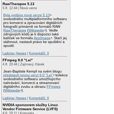
RawTherapee 5.13
5.8. 12:44 | Nová verze
Byla vydána nová verze 5.13
svobodného multiplatformního softwaru
pro konverzi a zpracování digitálních
fotografií primárně ve formátů RAW
RawTherapee
(
Wikipedie
). Vedle
zdrojových kódů je k dispozici také
balíček ve formátu
AppImage
. Stačí jej
stáhnout, nastavit právo ke spuštění a
spustit.
Ladislav Hagara
|
Komentářů: 0
FFmpeg 9.0 "Lei"
4.8. 20:44 | Zajímavý článek
Jean-Baptiste Kempf na svém blogu
představil novou verzi 9.0 "Lei"
kolekce
svobodného softwaru umožňujícího
nahrávání, konverzi a streamovaní
digitálního zvuku a obrazu
FFmpeg
(
Wikipedie
).
Ladislav Hagara
|
Komentářů: 0
NVIDIA sponzorem služby Linux
Vendor Firmware Service (LVFS)
4.8. 20:11 | Komunita