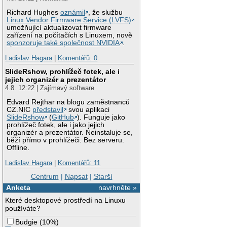
Richard Hughes
oznámil
, že službu
Linux Vendor Firmware Service (LVFS)
umožňující aktualizovat firmware
zařízení na počítačích s Linuxem, nově
sponzoruje také společnost NVIDIA
.
Ladislav Hagara
|
Komentářů: 0
SlideRshow, prohlížeč fotek, ale i
jejich organizér a prezentátor
4.8. 12:22 | Zajímavý software
Edvard Rejthar na blogu zaměstnanců
CZ.NIC
představil
svou aplikaci
SlideRshow
(
GitHub
). Funguje jako
prohlížeč fotek, ale i jako jejich
organizér a prezentátor. Neinstaluje se,
běží přímo v prohlížeči. Bez serveru.
Offline.
Ladislav Hagara
|
Komentářů: 11
Centrum
|
Napsat
|
Starší
Anketa
navrhněte »
Které desktopové prostředí na Linuxu
používáte?
Budgie
(
10%
)