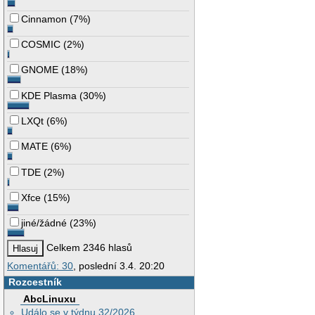
Cinnamon
(
7%
)
COSMIC
(
2%
)
GNOME
(
18%
)
KDE Plasma
(
30%
)
LXQt
(
6%
)
MATE
(
6%
)
TDE
(
2%
)
Xfce
(
15%
)
jiné/žádné
(
23%
)
Celkem 2346 hlasů
Komentářů: 30
, poslední 3.4. 20:20
Rozcestník
AbcLinuxu
Událo se v týdnu 32/2026