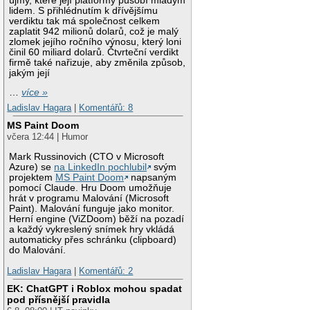
újmy, které její platformy působí mladým
lidem. S přihlédnutím k dřívějšímu
verdiktu tak má společnost celkem
zaplatit 942 milionů dolarů, což je malý
zlomek jejího ročního výnosu, který loni
činil 60 miliard dolarů. Čtvrteční verdikt
firmě také nařizuje, aby změnila způsob,
jakým její
…
více »
Ladislav Hagara
|
Komentářů: 8
MS Paint Doom
včera 12:44 | Humor
Mark Russinovich (CTO v Microsoft
Azure) se
na LinkedIn pochlubil
svým
projektem
MS Paint Doom
napsaným
pomocí Claude. Hru Doom umožňuje
hrát v programu Malování (Microsoft
Paint). Malování funguje jako monitor.
Herní engine (ViZDoom) běží na pozadí
a každý vykreslený snímek hry vkládá
automaticky přes schránku (clipboard)
do Malování.
Ladislav Hagara
|
Komentářů: 2
EK: ChatGPT i Roblox mohou spadat
pod přísnější pravidla