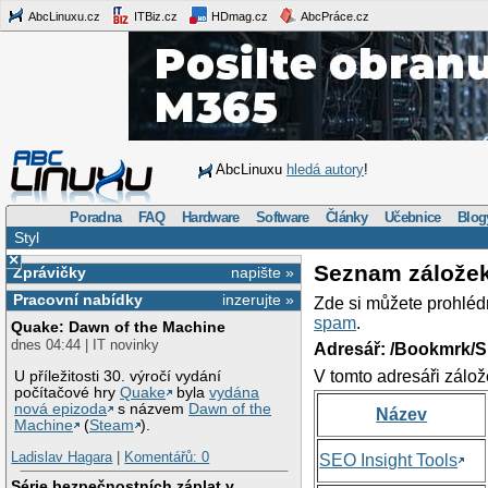
AbcLinuxu.cz
ITBiz.cz
HDmag.cz
AbcPráce.cz
AbcLinuxu
hledá autory
!
Poradna
FAQ
Hardware
Software
Články
Učebnice
Blog
Styl
×
Seznam zálože
Zprávičky
napište »
Pracovní nabídky
inzerujte »
Zde si můžete prohléd
spam
.
Quake: Dawn of the Machine
dnes 04:44 | IT novinky
Adresář: /Bookmrk/S
V tomto adresáři zálož
U příležitosti 30. výročí vydání
počítačové hry
Quake
byla
vydána
nová epizoda
s názvem
Dawn of the
Název
Machine
(
Steam
).
Ladislav Hagara
|
Komentářů: 0
SEO Insight Tools
Série bezpečnostních záplat v