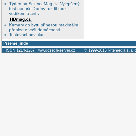
Týden na ScienceMag.cz: Vylepšený
test nenašel žádný rozdíl mezi
vodíkem a antiv
HDmag.cz
Kamery do bytu přinesou maximální
přehled o vaší domácnosti
Testovací novinka
Píšeme jinde
ISSN 1214-1267
www.czech-server.cz
© 1999-2015
Nitemedia s. r. 