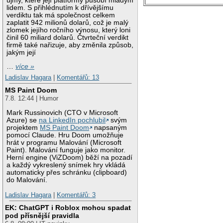
újmy, které její platformy působí mladým
lidem. S přihlédnutím k dřívějšímu
verdiktu tak má společnost celkem
zaplatit 942 milionů dolarů, což je malý
zlomek jejího ročního výnosu, který loni
činil 60 miliard dolarů. Čtvrteční verdikt
firmě také nařizuje, aby změnila způsob,
jakým její
…
více »
Ladislav Hagara
|
Komentářů: 13
MS Paint Doom
7.8. 12:44 | Humor
Mark Russinovich (CTO v Microsoft
Azure) se
na LinkedIn pochlubil
svým
projektem
MS Paint Doom
napsaným
pomocí Claude. Hru Doom umožňuje
hrát v programu Malování (Microsoft
Paint). Malování funguje jako monitor.
Herní engine (ViZDoom) běží na pozadí
a každý vykreslený snímek hry vkládá
automaticky přes schránku (clipboard)
do Malování.
Ladislav Hagara
|
Komentářů: 3
EK: ChatGPT i Roblox mohou spadat
pod přísnější pravidla