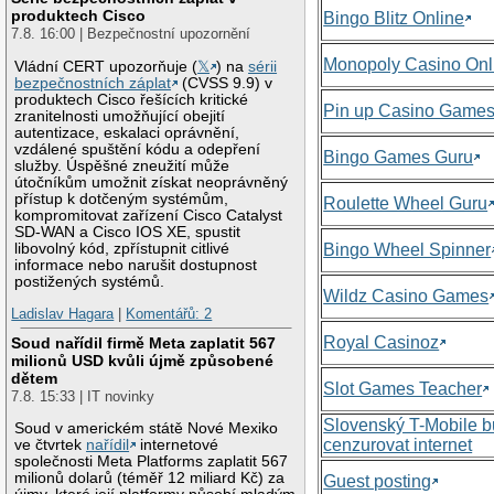
produktech Cisco
Bingo Blitz Online
7.8. 16:00 | Bezpečnostní upozornění
Monopoly Casino Onl
Vládní CERT upozorňuje (
𝕏
) na
sérii
bezpečnostních záplat
(CVSS 9.9) v
produktech Cisco řešících kritické
Pin up Casino Game
zranitelnosti umožňující obejití
autentizace, eskalaci oprávnění,
vzdálené spuštění kódu a odepření
Bingo Games Guru
služby. Úspěšné zneužití může
útočníkům umožnit získat neoprávněný
přístup k dotčeným systémům,
Roulette Wheel Guru
kompromitovat zařízení Cisco Catalyst
SD-WAN a Cisco IOS XE, spustit
libovolný kód, zpřístupnit citlivé
Bingo Wheel Spinner
informace nebo narušit dostupnost
postižených systémů.
Wildz Casino Games
Ladislav Hagara
|
Komentářů: 2
Royal Casinoz
Soud nařídil firmě Meta zaplatit 567
milionů USD kvůli újmě způsobené
dětem
Slot Games Teacher
7.8. 15:33 | IT novinky
Slovenský T-Mobile 
Soud v americkém státě Nové Mexiko
cenzurovat internet
ve čtvrtek
nařídil
internetové
společnosti Meta Platforms zaplatit 567
milionů dolarů (téměř 12 miliard Kč) za
Guest posting