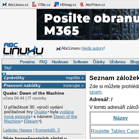
AbcLinuxu.cz
ITBiz.cz
HDmag.cz
AbcPráce.cz
AbcLinuxu
hledá autory
!
Poradna
FAQ
Hardware
Software
Články
Učebnice
Blog
Styl
×
Seznam zálože
Zprávičky
napište »
Pracovní nabídky
inzerujte »
Zde si můžete prohléd
spam
.
Quake: Dawn of the Machine
včera 04:44 | IT novinky
Adresář: /
V tomto adresáři zálož
U příležitosti 30. výročí vydání
počítačové hry
Quake
byla
vydána
nová epizoda
s názvem
Dawn of the
Název
Machine
(
Steam
).
Ladislav Hagara
|
Komentářů: 3
Roulette Tables Casi
Série bezpečnostních záplat v