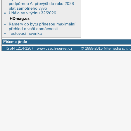
podpůrnou AI převýší do roku 2028
plat samotného vývo
Událo se v týdnu 32/2026
HDmag.cz
Kamery do bytu přinesou maximální
přehled o vaší domácnosti
Testovací novinka
Píšeme jinde
ISSN 1214-1267
www.czech-server.cz
© 1999-2015
Nitemedia s. r. 