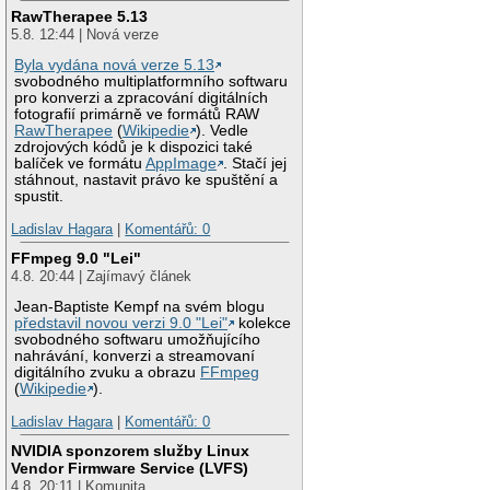
RawTherapee 5.13
5.8. 12:44 | Nová verze
Byla vydána nová verze 5.13
svobodného multiplatformního softwaru
pro konverzi a zpracování digitálních
fotografií primárně ve formátů RAW
RawTherapee
(
Wikipedie
). Vedle
zdrojových kódů je k dispozici také
balíček ve formátu
AppImage
. Stačí jej
stáhnout, nastavit právo ke spuštění a
spustit.
Ladislav Hagara
|
Komentářů: 0
FFmpeg 9.0 "Lei"
4.8. 20:44 | Zajímavý článek
Jean-Baptiste Kempf na svém blogu
představil novou verzi 9.0 "Lei"
kolekce
svobodného softwaru umožňujícího
nahrávání, konverzi a streamovaní
digitálního zvuku a obrazu
FFmpeg
(
Wikipedie
).
Ladislav Hagara
|
Komentářů: 0
NVIDIA sponzorem služby Linux
Vendor Firmware Service (LVFS)
4.8. 20:11 | Komunita