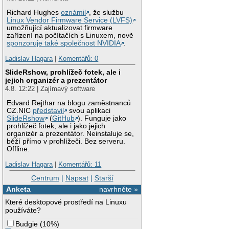
Richard Hughes
oznámil
, že službu
Linux Vendor Firmware Service (LVFS)
umožňující aktualizovat firmware
zařízení na počítačích s Linuxem, nově
sponzoruje také společnost NVIDIA
.
Ladislav Hagara
|
Komentářů: 0
SlideRshow, prohlížeč fotek, ale i
jejich organizér a prezentátor
4.8. 12:22 | Zajímavý software
Edvard Rejthar na blogu zaměstnanců
CZ.NIC
představil
svou aplikaci
SlideRshow
(
GitHub
). Funguje jako
prohlížeč fotek, ale i jako jejich
organizér a prezentátor. Neinstaluje se,
běží přímo v prohlížeči. Bez serveru.
Offline.
Ladislav Hagara
|
Komentářů: 11
Centrum
|
Napsat
|
Starší
Anketa
navrhněte »
Které desktopové prostředí na Linuxu
používáte?
Budgie
(
10%
)