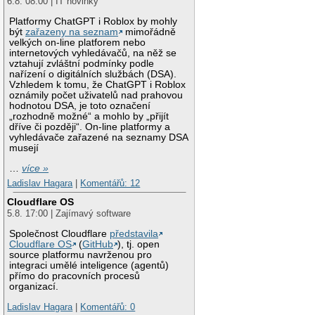
6.8. 08:00 | IT novinky
Platformy ChatGPT i Roblox by mohly
být
zařazeny na seznam
mimořádně
velkých on-line platforem nebo
internetových vyhledávačů, na něž se
vztahují zvláštní podmínky podle
nařízení o digitálních službách (DSA).
Vzhledem k tomu, že ChatGPT i Roblox
oznámily počet uživatelů nad prahovou
hodnotou DSA, je toto označení
„rozhodně možné“ a mohlo by „přijít
dříve či později“. On-line platformy a
vyhledávače zařazené na seznamy DSA
musejí
…
více »
Ladislav Hagara
|
Komentářů: 12
Cloudflare OS
5.8. 17:00 | Zajímavý software
Společnost Cloudflare
představila
Cloudflare OS
(
GitHub
), tj. open
source platformu navrženou pro
integraci umělé inteligence (agentů)
přímo do pracovních procesů
organizací.
Ladislav Hagara
|
Komentářů: 0