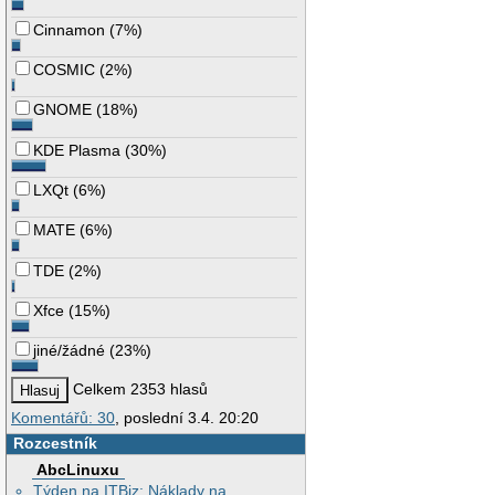
Cinnamon
(
7%
)
COSMIC
(
2%
)
GNOME
(
18%
)
KDE Plasma
(
30%
)
LXQt
(
6%
)
MATE
(
6%
)
TDE
(
2%
)
Xfce
(
15%
)
jiné/žádné
(
23%
)
Celkem 2353 hlasů
Komentářů: 30
, poslední 3.4. 20:20
Rozcestník
AbcLinuxu
Týden na ITBiz: Náklady na