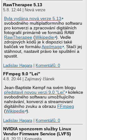
RawTherapee 5.13
5.8. 12:44 | Nová verze
Byla vydána nová verze 5.13
svobodného multiplatformního softwaru
pro konverzi a zpracování digitálních
fotografií primárně ve formátů RAW
RawTherapee
(
Wikipedie
). Vedle
zdrojových kódů je k dispozici také
balíček ve formátu
AppImage
. Stačí jej
stáhnout, nastavit právo ke spuštění a
spustit.
Ladislav Hagara
|
Komentářů: 0
FFmpeg 9.0 "Lei"
4.8. 20:44 | Zajímavý článek
Jean-Baptiste Kempf na svém blogu
představil novou verzi 9.0 "Lei"
kolekce
svobodného softwaru umožňujícího
nahrávání, konverzi a streamovaní
digitálního zvuku a obrazu
FFmpeg
(
Wikipedie
).
Ladislav Hagara
|
Komentářů: 0
NVIDIA sponzorem služby Linux
Vendor Firmware Service (LVFS)
4.8. 20:11 | Komunita