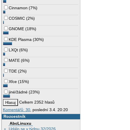
Cinnamon
(
7%
)
COSMIC
(
2%
)
GNOME
(
18%
)
KDE Plasma
(
30%
)
LXQt
(
6%
)
MATE
(
6%
)
TDE
(
2%
)
Xfce
(
15%
)
jiné/žádné
(
23%
)
Celkem 2352 hlasů
Komentářů: 30
, poslední 3.4. 20:20
Rozcestník
AbcLinuxu
Událo se v týdnu 32/2026