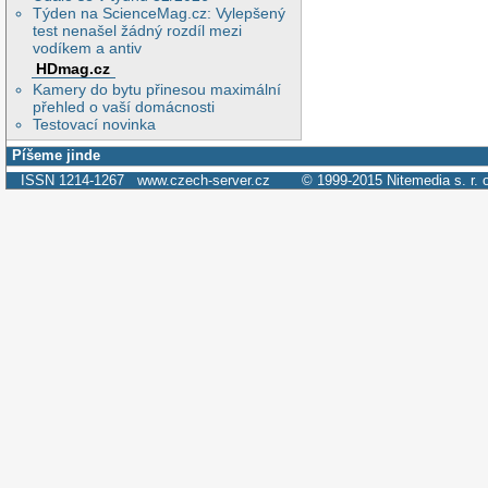
Týden na ScienceMag.cz: Vylepšený
test nenašel žádný rozdíl mezi
vodíkem a antiv
HDmag.cz
Kamery do bytu přinesou maximální
přehled o vaší domácnosti
Testovací novinka
Píšeme jinde
ISSN 1214-1267
www.czech-server.cz
© 1999-2015
Nitemedia s. r. 