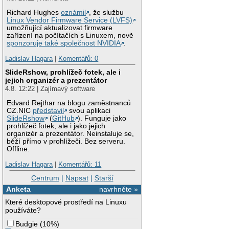
Richard Hughes
oznámil
, že službu
Linux Vendor Firmware Service (LVFS)
umožňující aktualizovat firmware
zařízení na počítačích s Linuxem, nově
sponzoruje také společnost NVIDIA
.
Ladislav Hagara
|
Komentářů: 0
SlideRshow, prohlížeč fotek, ale i
jejich organizér a prezentátor
4.8. 12:22 | Zajímavý software
Edvard Rejthar na blogu zaměstnanců
CZ.NIC
představil
svou aplikaci
SlideRshow
(
GitHub
). Funguje jako
prohlížeč fotek, ale i jako jejich
organizér a prezentátor. Neinstaluje se,
běží přímo v prohlížeči. Bez serveru.
Offline.
Ladislav Hagara
|
Komentářů: 11
Centrum
|
Napsat
|
Starší
Anketa
navrhněte »
Které desktopové prostředí na Linuxu
používáte?
Budgie
(
10%
)