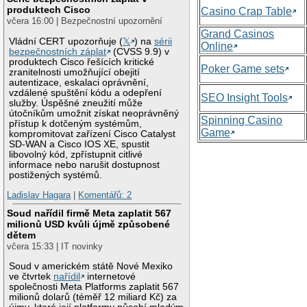
produktech Cisco
Casino Crap Table
včera 16:00 | Bezpečnostní upozornění
Grand Casinos
Vládní CERT upozorňuje (
𝕏
) na
sérii
Online
bezpečnostních záplat
(CVSS 9.9) v
produktech Cisco řešících kritické
Poker Game sets
zranitelnosti umožňující obejití
autentizace, eskalaci oprávnění,
vzdálené spuštění kódu a odepření
SEO Insight Tools
služby. Úspěšné zneužití může
útočníkům umožnit získat neoprávněný
Spinning Casino
přístup k dotčeným systémům,
Game
kompromitovat zařízení Cisco Catalyst
SD-WAN a Cisco IOS XE, spustit
libovolný kód, zpřístupnit citlivé
informace nebo narušit dostupnost
postižených systémů.
Ladislav Hagara
|
Komentářů: 2
Soud nařídil firmě Meta zaplatit 567
milionů USD kvůli újmě způsobené
dětem
včera 15:33 | IT novinky
Soud v americkém státě Nové Mexiko
ve čtvrtek
nařídil
internetové
společnosti Meta Platforms zaplatit 567
milionů dolarů (téměř 12 miliard Kč) za