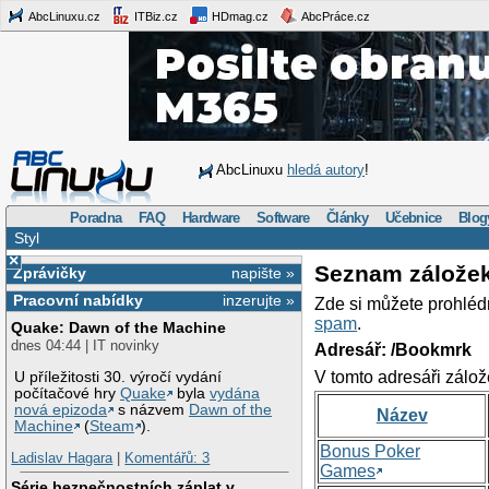
AbcLinuxu.cz
ITBiz.cz
HDmag.cz
AbcPráce.cz
AbcLinuxu
hledá autory
!
Poradna
FAQ
Hardware
Software
Články
Učebnice
Blog
Styl
×
Seznam zálože
Zprávičky
napište »
Pracovní nabídky
inzerujte »
Zde si můžete prohléd
spam
.
Quake: Dawn of the Machine
dnes 04:44 | IT novinky
Adresář: /Bookmrk
V tomto adresáři zálož
U příležitosti 30. výročí vydání
počítačové hry
Quake
byla
vydána
nová epizoda
s názvem
Dawn of the
Název
Machine
(
Steam
).
Bonus Poker
Ladislav Hagara
|
Komentářů: 3
Games
Série bezpečnostních záplat v