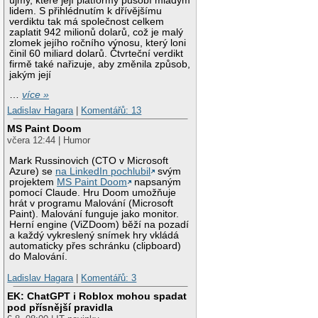
újmy, které její platformy působí mladým
lidem. S přihlédnutím k dřívějšímu
verdiktu tak má společnost celkem
zaplatit 942 milionů dolarů, což je malý
zlomek jejího ročního výnosu, který loni
činil 60 miliard dolarů. Čtvrteční verdikt
firmě také nařizuje, aby změnila způsob,
jakým její
…
více »
Ladislav Hagara
|
Komentářů: 13
MS Paint Doom
včera 12:44 | Humor
Mark Russinovich (CTO v Microsoft
Azure) se
na LinkedIn pochlubil
svým
projektem
MS Paint Doom
napsaným
pomocí Claude. Hru Doom umožňuje
hrát v programu Malování (Microsoft
Paint). Malování funguje jako monitor.
Herní engine (ViZDoom) běží na pozadí
a každý vykreslený snímek hry vkládá
automaticky přes schránku (clipboard)
do Malování.
Ladislav Hagara
|
Komentářů: 3
EK: ChatGPT i Roblox mohou spadat
pod přísnější pravidla