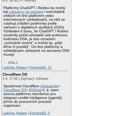
6.8. 08:00 | IT novinky
Platformy ChatGPT i Roblox by mohly
být
zařazeny na seznam
mimořádně
velkých on-line platforem nebo
internetových vyhledávačů, na něž se
vztahují zvláštní podmínky podle
nařízení o digitálních službách (DSA).
Vzhledem k tomu, že ChatGPT i Roblox
oznámily počet uživatelů nad prahovou
hodnotou DSA, je toto označení
„rozhodně možné“ a mohlo by „přijít
dříve či později“. On-line platformy a
vyhledávače zařazené na seznamy DSA
musejí
…
více »
Ladislav Hagara
|
Komentářů: 12
Cloudflare OS
5.8. 17:00 | Zajímavý software
Společnost Cloudflare
představila
Cloudflare OS
(
GitHub
), tj. open
source platformu navrženou pro
integraci umělé inteligence (agentů)
přímo do pracovních procesů
organizací.
Ladislav Hagara
|
Komentářů: 0