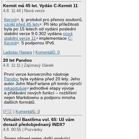
Kermit má 45 let. Vydán C-Kermit 11
4.8. 11:44 | Nová verze
Kermit
, tj. protokol pro přenos souborů,
vznikl před 45 lety
. Při této příležitosti
byla po 15 letech od vydání poslední
stabilní verze 9.0.302 vydána
nová
stabilní verze 11
implementace
C-
Kermit
. S podporou IPv6.
Ladislav Hagara
|
Komentářů: 0
20 let Pandoc
4.8. 11:11 | Zajímavý článek
První verze konverzního nástroje
Pandoc
byla vydána před 20 lety. Jeho
autor John MacFarlane při tomto výročí
rekapituluje
jednotlivé etapy vývoje
a přidávání nových funkcí – rozšíření
nejen Markdownu a podporu mnoha
dalších formátů.
|🇵🇸
|
Komentářů: 0
Virtuální Bastlírna vol. 65: Už vám
dorazil předobjednaný INDX?
4.8. 00:55 | Pozvánky
Srpen přinesl nejen další spalující