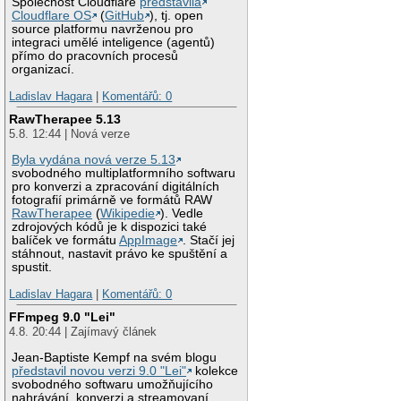
Společnost Cloudflare
představila
Cloudflare OS
(
GitHub
), tj. open
source platformu navrženou pro
integraci umělé inteligence (agentů)
přímo do pracovních procesů
organizací.
Ladislav Hagara
|
Komentářů: 0
RawTherapee 5.13
5.8. 12:44 | Nová verze
Byla vydána nová verze 5.13
svobodného multiplatformního softwaru
pro konverzi a zpracování digitálních
fotografií primárně ve formátů RAW
RawTherapee
(
Wikipedie
). Vedle
zdrojových kódů je k dispozici také
balíček ve formátu
AppImage
. Stačí jej
stáhnout, nastavit právo ke spuštění a
spustit.
Ladislav Hagara
|
Komentářů: 0
FFmpeg 9.0 "Lei"
4.8. 20:44 | Zajímavý článek
Jean-Baptiste Kempf na svém blogu
představil novou verzi 9.0 "Lei"
kolekce
svobodného softwaru umožňujícího
nahrávání, konverzi a streamovaní