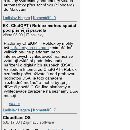
a každý vykreslený snímek hry vkládá
automaticky přes schránku (clipboard)
do Malování.
Ladislav Hagara
|
Komentářů: 0
EK: ChatGPT i Roblox mohou spadat
pod přísnější pravidla
včera 08:00 | IT novinky
Platformy ChatGPT i Roblox by mohly
být
zařazeny na seznam
mimořádně
velkých on-line platforem nebo
internetových vyhledávačů, na něž se
vztahují zvláštní podmínky podle
nařízení o digitálních službách (DSA).
Vzhledem k tomu, že ChatGPT i Roblox
oznámily počet uživatelů nad prahovou
hodnotou DSA, je toto označení
„rozhodně možné“ a mohlo by „přijít
dříve či později“. On-line platformy a
vyhledávače zařazené na seznamy DSA
musejí
…
více »
Ladislav Hagara
|
Komentářů: 7
Cloudflare OS
5.8. 17:00 | Zajímavý software