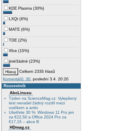
KDE Plasma
(
30%
)
LXQt
(
6%
)
MATE
(
6%
)
TDE
(
2%
)
Xfce
(
15%
)
jiné/žádné
(
23%
)
Celkem 2335 hlasů
Komentářů: 30
, poslední 3.4. 20:20
Rozcestník
AbcLinuxu
Týden na ScienceMag.cz: Vylepšený
test nenašel žádný rozdíl mezi
vodíkem a antiv
Ušetřete 30 %: Windows 11 Pro jen
za €22,50 a Office 2024 Pro za
€17,15 – akce B
HDmag.cz