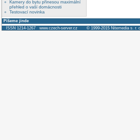
Kamery do bytu přinesou maximální
přehled o vaší domácnosti
Testovací novinka
Píšeme jinde
ISSN 1214-1267
www.czech-server.cz
© 1999-2015
Nitemedia s. r. 