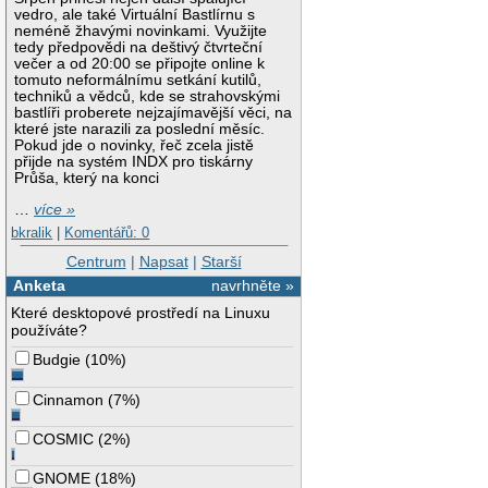
vedro, ale také Virtuální Bastlírnu s
neméně žhavými novinkami. Využijte
tedy předpovědi na deštivý čtvrteční
večer a od 20:00 se připojte online k
tomuto neformálnímu setkání kutilů,
techniků a vědců, kde se strahovskými
bastlíři proberete nejzajímavější věci, na
které jste narazili za poslední měsíc.
Pokud jde o novinky, řeč zcela jistě
přijde na systém INDX pro tiskárny
Průša, který na konci
…
více »
bkralik
|
Komentářů: 0
Centrum
|
Napsat
|
Starší
Anketa
navrhněte »
Které desktopové prostředí na Linuxu
používáte?
Budgie
(
10%
)
Cinnamon
(
7%
)
COSMIC
(
2%
)
GNOME
(
18%
)