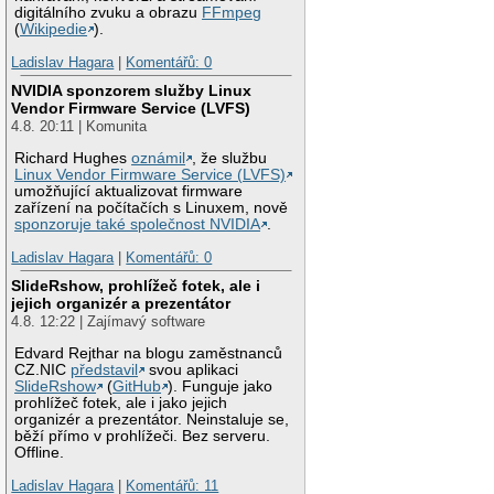
digitálního zvuku a obrazu
FFmpeg
(
Wikipedie
).
Ladislav Hagara
|
Komentářů: 0
NVIDIA sponzorem služby Linux
Vendor Firmware Service (LVFS)
4.8. 20:11 | Komunita
Richard Hughes
oznámil
, že službu
Linux Vendor Firmware Service (LVFS)
umožňující aktualizovat firmware
zařízení na počítačích s Linuxem, nově
sponzoruje také společnost NVIDIA
.
Ladislav Hagara
|
Komentářů: 0
SlideRshow, prohlížeč fotek, ale i
jejich organizér a prezentátor
4.8. 12:22 | Zajímavý software
Edvard Rejthar na blogu zaměstnanců
CZ.NIC
představil
svou aplikaci
SlideRshow
(
GitHub
). Funguje jako
prohlížeč fotek, ale i jako jejich
organizér a prezentátor. Neinstaluje se,
běží přímo v prohlížeči. Bez serveru.
Offline.
Ladislav Hagara
|
Komentářů: 11