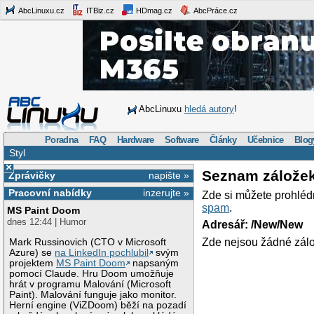
AbcLinuxu.cz
ITBiz.cz
HDmag.cz
AbcPráce.cz
AbcLinuxu
hledá autory
!
Poradna
FAQ
Hardware
Software
Články
Učebnice
Blog
Styl
×
Seznam zálože
Zprávičky
napište »
Pracovní nabídky
inzerujte »
Zde si můžete prohléd
spam
.
MS Paint Doom
dnes 12:44 | Humor
Adresář: /New/New
Zde nejsou žádné zálo
Mark Russinovich (CTO v Microsoft
Azure) se
na LinkedIn pochlubil
svým
projektem
MS Paint Doom
napsaným
pomocí Claude. Hru Doom umožňuje
hrát v programu Malování (Microsoft
Paint). Malování funguje jako monitor.
Herní engine (ViZDoom) běží na pozadí