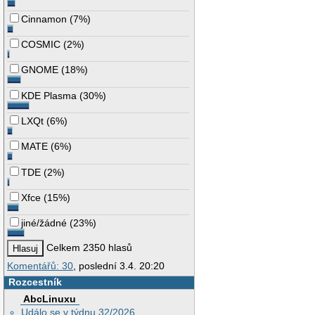
Cinnamon
(
7%
)
COSMIC
(
2%
)
GNOME
(
18%
)
KDE Plasma
(
30%
)
LXQt
(
6%
)
MATE
(
6%
)
TDE
(
2%
)
Xfce
(
15%
)
jiné/žádné
(
23%
)
Celkem 2350 hlasů
Komentářů: 30
, poslední 3.4. 20:20
Rozcestník
AbcLinuxu
Událo se v týdnu 32/2026