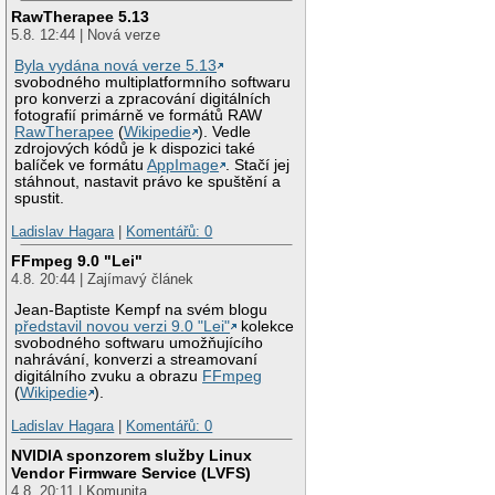
RawTherapee 5.13
5.8. 12:44 | Nová verze
Byla vydána nová verze 5.13
svobodného multiplatformního softwaru
pro konverzi a zpracování digitálních
fotografií primárně ve formátů RAW
RawTherapee
(
Wikipedie
). Vedle
zdrojových kódů je k dispozici také
balíček ve formátu
AppImage
. Stačí jej
stáhnout, nastavit právo ke spuštění a
spustit.
Ladislav Hagara
|
Komentářů: 0
FFmpeg 9.0 "Lei"
4.8. 20:44 | Zajímavý článek
Jean-Baptiste Kempf na svém blogu
představil novou verzi 9.0 "Lei"
kolekce
svobodného softwaru umožňujícího
nahrávání, konverzi a streamovaní
digitálního zvuku a obrazu
FFmpeg
(
Wikipedie
).
Ladislav Hagara
|
Komentářů: 0
NVIDIA sponzorem služby Linux
Vendor Firmware Service (LVFS)
4.8. 20:11 | Komunita