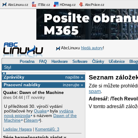
AbcLinuxu.cz
ITBiz.cz
HDmag.cz
AbcPráce.cz
AbcLinuxu
hledá autory
!
Poradna
FAQ
Hardware
Software
Články
Učebnice
Blog
Styl
×
Seznam zálože
Zprávičky
napište »
Pracovní nabídky
inzerujte »
Zde si můžete prohléd
spam
.
Quake: Dawn of the Machine
dnes 04:44 | IT novinky
Adresář: /Tech Revo
V tomto adresáři zálož
U příležitosti 30. výročí vydání
počítačové hry
Quake
byla
vydána
nová epizoda
s názvem
Dawn of the
Machine
(
Steam
).
Ladislav Hagara
|
Komentářů: 3
Série bezpečnostních záplat v