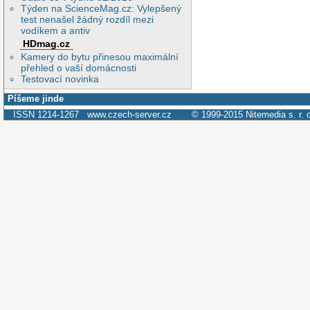
Týden na ScienceMag.cz: Vylepšený
test nenašel žádný rozdíl mezi
vodíkem a antiv
HDmag.cz
Kamery do bytu přinesou maximální
přehled o vaší domácnosti
Testovací novinka
Píšeme jinde
ISSN 1214-1267
www.czech-server.cz
© 1999-2015
Nitemedia s. r. 