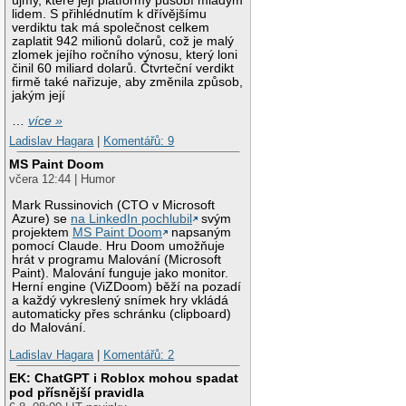
újmy, které její platformy působí mladým
lidem. S přihlédnutím k dřívějšímu
verdiktu tak má společnost celkem
zaplatit 942 milionů dolarů, což je malý
zlomek jejího ročního výnosu, který loni
činil 60 miliard dolarů. Čtvrteční verdikt
firmě také nařizuje, aby změnila způsob,
jakým její
…
více »
Ladislav Hagara
|
Komentářů: 9
MS Paint Doom
včera 12:44 | Humor
Mark Russinovich (CTO v Microsoft
Azure) se
na LinkedIn pochlubil
svým
projektem
MS Paint Doom
napsaným
pomocí Claude. Hru Doom umožňuje
hrát v programu Malování (Microsoft
Paint). Malování funguje jako monitor.
Herní engine (ViZDoom) běží na pozadí
a každý vykreslený snímek hry vkládá
automaticky přes schránku (clipboard)
do Malování.
Ladislav Hagara
|
Komentářů: 2
EK: ChatGPT i Roblox mohou spadat
pod přísnější pravidla