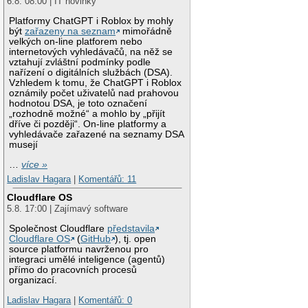
6.8. 08:00 | IT novinky
Platformy ChatGPT i Roblox by mohly
být
zařazeny na seznam
mimořádně
velkých on-line platforem nebo
internetových vyhledávačů, na něž se
vztahují zvláštní podmínky podle
nařízení o digitálních službách (DSA).
Vzhledem k tomu, že ChatGPT i Roblox
oznámily počet uživatelů nad prahovou
hodnotou DSA, je toto označení
„rozhodně možné“ a mohlo by „přijít
dříve či později“. On-line platformy a
vyhledávače zařazené na seznamy DSA
musejí
…
více »
Ladislav Hagara
|
Komentářů: 11
Cloudflare OS
5.8. 17:00 | Zajímavý software
Společnost Cloudflare
představila
Cloudflare OS
(
GitHub
), tj. open
source platformu navrženou pro
integraci umělé inteligence (agentů)
přímo do pracovních procesů
organizací.
Ladislav Hagara
|
Komentářů: 0