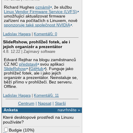
Richard Hughes
oznámil
, že službu
Linux Vendor Firmware Service (LVFS)
umožňující aktualizovat firmware
zařízení na počítačích s Linuxem, nově
sponzoruje také společnost NVIDIA
.
Ladislav Hagara
|
Komentářů: 0
SlideRshow, prohlížeč fotek, ale i
jejich organizér a prezentátor
4.8. 12:22 | Zajímavý software
Edvard Rejthar na blogu zaměstnanců
CZ.NIC
představil
svou aplikaci
SlideRshow
(
GitHub
). Funguje jako
prohlížeč fotek, ale i jako jejich
organizér a prezentátor. Neinstaluje se,
běží přímo v prohlížeči. Bez serveru.
Offline.
Ladislav Hagara
|
Komentářů: 11
Centrum
|
Napsat
|
Starší
Anketa
navrhněte »
Které desktopové prostředí na Linuxu
používáte?
Budgie
(
10%
)