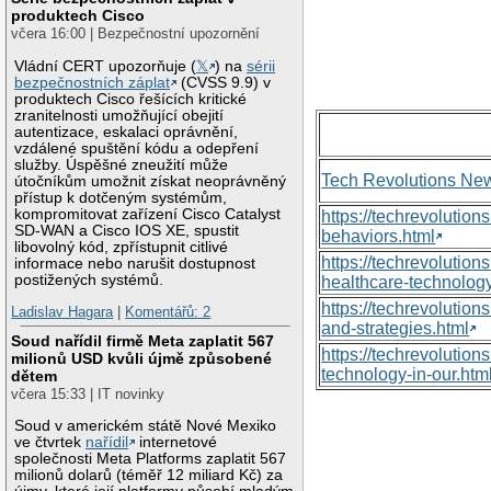
produktech Cisco
včera 16:00 | Bezpečnostní upozornění
Vládní CERT upozorňuje (
𝕏
) na
sérii
bezpečnostních záplat
(CVSS 9.9) v
produktech Cisco řešících kritické
zranitelnosti umožňující obejití
autentizace, eskalaci oprávnění,
vzdálené spuštění kódu a odepření
služby. Úspěšné zneužití může
Tech Revolutions Ne
útočníkům umožnit získat neoprávněný
přístup k dotčeným systémům,
kompromitovat zařízení Cisco Catalyst
https://techrevolutio
SD-WAN a Cisco IOS XE, spustit
behaviors.html
libovolný kód, zpřístupnit citlivé
https://techrevoluti
informace nebo narušit dostupnost
postižených systémů.
healthcare-technology
https://techrevolutio
Ladislav Hagara
|
Komentářů: 2
and-strategies.html
Soud nařídil firmě Meta zaplatit 567
https://techrevolutio
milionů USD kvůli újmě způsobené
technology-in-our.htm
dětem
včera 15:33 | IT novinky
Soud v americkém státě Nové Mexiko
ve čtvrtek
nařídil
internetové
společnosti Meta Platforms zaplatit 567
milionů dolarů (téměř 12 miliard Kč) za