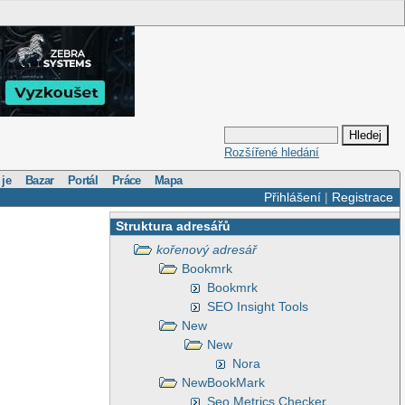
Rozšířené hledání
 je
Bazar
Portál
Práce
Mapa
Přihlášení
|
Registrace
Struktura adresářů
kořenový adresář
Bookmrk
Bookmrk
SEO Insight Tools
New
New
Nora
NewBookMark
Seo Metrics Checker