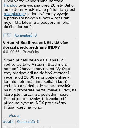
První verze konverzního nástroje
Pandoc
byla vydána před 20 lety. Jeho
autor John MacFarlane při tomto výročí
rekapituluje
jednotlivé etapy vývoje
a přidávání nových funkcí – rozšíření
nejen Markdownu a podporu mnoha
dalších formátů.
|🇵🇸
|
Komentářů: 0
Virtuální Bastlírna vol. 65: Už vám
dorazil předobjednaný INDX?
4.8. 00:55 | Pozvánky
Srpen přinesl nejen další spalující
vedro, ale také Virtuální Bastlírnu s
neméně žhavými novinkami. Využijte
tedy předpovědi na deštivý čtvrteční
večer a od 20:00 se připojte online k
tomuto neformálnímu setkání kutilů,
techniků a vědců, kde se strahovskými
bastlíři proberete nejzajímavější věci, na
které jste narazili za poslední měsíc.
Pokud jde o novinky, řeč zcela jistě
přijde na systém INDX pro tiskárny
Průša, který na konci
…
více »
bkralik
|
Komentářů: 0