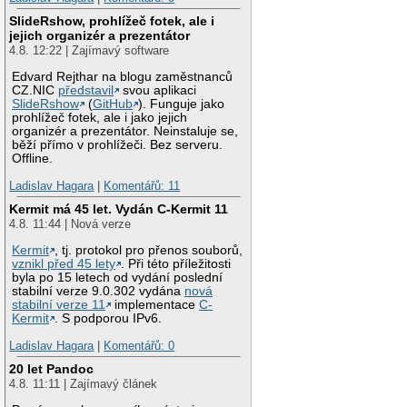
SlideRshow, prohlížeč fotek, ale i
jejich organizér a prezentátor
4.8. 12:22 | Zajímavý software
Edvard Rejthar na blogu zaměstnanců
CZ.NIC
představil
svou aplikaci
SlideRshow
(
GitHub
). Funguje jako
prohlížeč fotek, ale i jako jejich
organizér a prezentátor. Neinstaluje se,
běží přímo v prohlížeči. Bez serveru.
Offline.
Ladislav Hagara
|
Komentářů: 11
Kermit má 45 let. Vydán C-Kermit 11
4.8. 11:44 | Nová verze
Kermit
, tj. protokol pro přenos souborů,
vznikl před 45 lety
. Při této příležitosti
byla po 15 letech od vydání poslední
stabilní verze 9.0.302 vydána
nová
stabilní verze 11
implementace
C-
Kermit
. S podporou IPv6.
Ladislav Hagara
|
Komentářů: 0
20 let Pandoc
4.8. 11:11 | Zajímavý článek