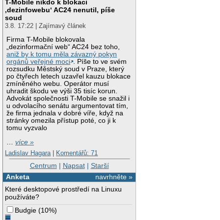
T-Mobile nikdo k blokaci
‚dezinfowebu‘ AC24 nenutil, píše
soud
3.8. 17:22 | Zajímavý článek
Firma T-Mobile blokovala
„dezinformační web“ AC24 bez toho,
aniž by k tomu měla závazný pokyn
orgánů veřejné moci
. Píše to ve svém
rozsudku Městský soud v Praze, který
po čtyřech letech uzavřel kauzu blokace
zmíněného webu. Operátor musí
uhradit škodu ve výši 35 tisíc korun.
Advokát společnosti T-Mobile se snažil i
u odvolacího senátu argumentovat tím,
že firma jednala v dobré víře, když na
stránky omezila přístup poté, co ji k
tomu vyzvalo
…
více »
Ladislav Hagara
|
Komentářů: 71
Centrum
|
Napsat
|
Starší
Anketa
navrhněte »
Které desktopové prostředí na Linuxu
používáte?
Budgie
(
10%
)