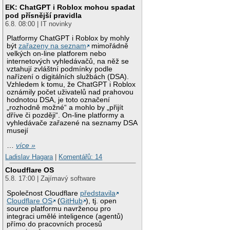
EK: ChatGPT i Roblox mohou spadat
pod přísnější pravidla
6.8. 08:00 | IT novinky
Platformy ChatGPT i Roblox by mohly
být
zařazeny na seznam
mimořádně
velkých on-line platforem nebo
internetových vyhledávačů, na něž se
vztahují zvláštní podmínky podle
nařízení o digitálních službách (DSA).
Vzhledem k tomu, že ChatGPT i Roblox
oznámily počet uživatelů nad prahovou
hodnotou DSA, je toto označení
„rozhodně možné“ a mohlo by „přijít
dříve či později“. On-line platformy a
vyhledávače zařazené na seznamy DSA
musejí
…
více »
Ladislav Hagara
|
Komentářů: 14
Cloudflare OS
5.8. 17:00 | Zajímavý software
Společnost Cloudflare
představila
Cloudflare OS
(
GitHub
), tj. open
source platformu navrženou pro
integraci umělé inteligence (agentů)
přímo do pracovních procesů