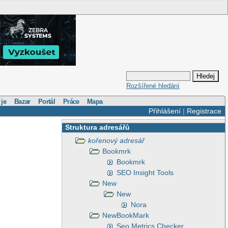
Rozšířené hledání
 je
Bazar
Portál
Práce
Mapa
Přihlášení
|
Registrace
Struktura adresářů
kořenový adresář
Bookmrk
Bookmrk
SEO Insight Tools
New
New
Nora
NewBookMark
Seo Metrics Checker