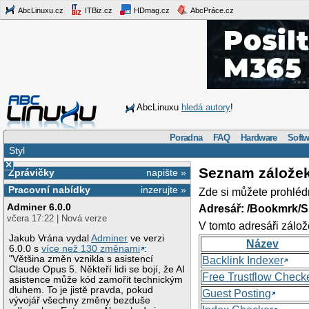
AbcLinuxu.cz
ITBiz.cz
HDmag.cz
AbcPráce.cz
AbcLinuxu
hledá autory
!
Poradna
FAQ
Hardware
Softw
Styl
×
Seznam zálože
Zprávičky
napište »
Pracovní nabídky
inzerujte »
Zde si můžete prohléd
Adminer 6.0.0
Adresář: /Bookmrk/S
včera 17:22 | Nová verze
V tomto adresáři zálož
Jakub Vrána vydal
Adminer
ve verzi
Název
6.0.0 s
více než 130 změnami
:
"Většina změn vznikla s asistencí
Backlink Indexer
Claude Opus 5. Někteří lidi se bojí, že AI
Free Trustflow Check
asistence může kód zamořit technickým
dluhem. To je jistě pravda, pokud
Guest Posting
vývojář všechny změny bezduše