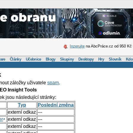
Inzerujte
na AbcPráce.cz od 950 Kč
are
Články
Učebnice
Blogy
Skupiny
Desktopy
Hry
Slovník
Kdo
k
nout záložky uživatele
spam
.
EO Insight Tools
ek jsou následující stránky:
Typ
Poslední změna
externí odkaz
---
er
externí odkaz
---
externí odkaz
---