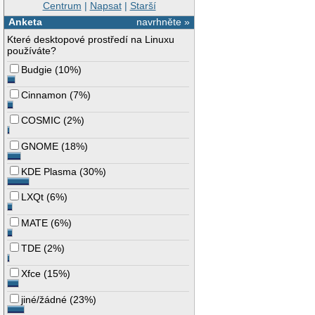
Centrum
|
Napsat
|
Starší
Anketa
navrhněte »
Které desktopové prostředí na Linuxu
používáte?
Budgie
(
10%
)
Cinnamon
(
7%
)
COSMIC
(
2%
)
GNOME
(
18%
)
KDE Plasma
(
30%
)
LXQt
(
6%
)
MATE
(
6%
)
TDE
(
2%
)
Xfce
(
15%
)
jiné/žádné
(
23%
)