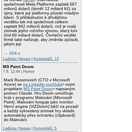
společnosti Meta Platforms zaplatit 567
milionů dolarů (téměř 12 miliard Kč) za
újmy, které její platformy působí mladým
lidem. S přihlédnutím k dřívějšímu
verdiktu tak má společnost celkem
zaplatit 942 milionů dolarů, což je malý
zlomek jejího ročního výnosu, který loni
činil 60 miliard dolarů. Čtvrteční verdikt
firmě také nařizuje, aby změnila způsob,
jakým její
…
více »
Ladislav Hagara
|
Komentářů: 13
MS Paint Doom
7.8. 12:44 | Humor
Mark Russinovich (CTO v Microsoft
Azure) se
na LinkedIn pochlubil
svým
projektem
MS Paint Doom
napsaným
pomocí Claude. Hru Doom umožňuje
hrát v programu Malování (Microsoft
Paint). Malování funguje jako monitor.
Herní engine (ViZDoom) běží na pozadí
a každý vykreslený snímek hry vkládá
automaticky přes schránku (clipboard)
do Malování.
Ladislav Hagara
|
Komentářů: 5