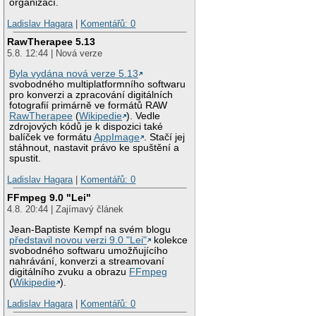
organizací.
Ladislav Hagara
|
Komentářů: 0
RawTherapee 5.13
5.8. 12:44 | Nová verze
Byla vydána nová verze 5.13
svobodného multiplatformního softwaru
pro konverzi a zpracování digitálních
fotografií primárně ve formátů RAW
RawTherapee
(
Wikipedie
). Vedle
zdrojových kódů je k dispozici také
balíček ve formátu
AppImage
. Stačí jej
stáhnout, nastavit právo ke spuštění a
spustit.
Ladislav Hagara
|
Komentářů: 0
FFmpeg 9.0 "Lei"
4.8. 20:44 | Zajímavý článek
Jean-Baptiste Kempf na svém blogu
představil novou verzi 9.0 "Lei"
kolekce
svobodného softwaru umožňujícího
nahrávání, konverzi a streamovaní
digitálního zvuku a obrazu
FFmpeg
(
Wikipedie
).
Ladislav Hagara
|
Komentářů: 0