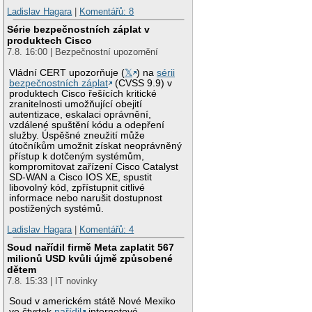
Ladislav Hagara
|
Komentářů: 8
Série bezpečnostních záplat v
produktech Cisco
7.8. 16:00 | Bezpečnostní upozornění
Vládní CERT upozorňuje (
𝕏
) na
sérii
bezpečnostních záplat
(CVSS 9.9) v
produktech Cisco řešících kritické
zranitelnosti umožňující obejití
autentizace, eskalaci oprávnění,
vzdálené spuštění kódu a odepření
služby. Úspěšné zneužití může
útočníkům umožnit získat neoprávněný
přístup k dotčeným systémům,
kompromitovat zařízení Cisco Catalyst
SD-WAN a Cisco IOS XE, spustit
libovolný kód, zpřístupnit citlivé
informace nebo narušit dostupnost
postižených systémů.
Ladislav Hagara
|
Komentářů: 4
Soud nařídil firmě Meta zaplatit 567
milionů USD kvůli újmě způsobené
dětem
7.8. 15:33 | IT novinky
Soud v americkém státě Nové Mexiko
ve čtvrtek
nařídil
internetové