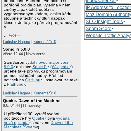
Index Checker
odbouchne Enterem. Ale pokud si
pořádně projde plán, vyjedná v něm
IP Address to Locatio
změny a pak totéž udělá i s
vygenerovaným kódem, kvalita kódu
Moz Domain Authorit
stoupne a technický dluh naopak
SEO Insight Tools
klesne. Je to jako párové programování
s
Spam Score
Website Traffic Analy
…
více »
Ladislav Hagara
|
Komentářů: 0
Sonic Pi 5.0.0
včera 12:44 | Nová verze
Sam Aaron
vydal novou major verzi
5.0.0
aplikace
Sonic Pi
(
Wikipedie
)
určené také pro výuku programování
pomocí skládání hudby. Přehled
novinek na
GitHubu
. Instalovat lze také
z
Flathubu
.
Ladislav Hagara
|
Komentářů: 0
Quake: Dawn of the Machine
8.8. 04:44 | IT novinky
U příležitosti 30. výročí vydání
počítačové hry
Quake
byla
vydána
nová epizoda
s názvem
Dawn of the
Machine
(
Steam
).