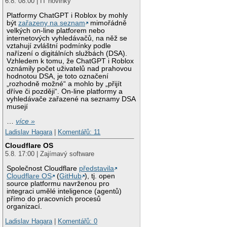
6.8. 08:00 | IT novinky
Platformy ChatGPT i Roblox by mohly
být
zařazeny na seznam
mimořádně
velkých on-line platforem nebo
internetových vyhledávačů, na něž se
vztahují zvláštní podmínky podle
nařízení o digitálních službách (DSA).
Vzhledem k tomu, že ChatGPT i Roblox
oznámily počet uživatelů nad prahovou
hodnotou DSA, je toto označení
„rozhodně možné“ a mohlo by „přijít
dříve či později“. On-line platformy a
vyhledávače zařazené na seznamy DSA
musejí
…
více »
Ladislav Hagara
|
Komentářů: 11
Cloudflare OS
5.8. 17:00 | Zajímavý software
Společnost Cloudflare
představila
Cloudflare OS
(
GitHub
), tj. open
source platformu navrženou pro
integraci umělé inteligence (agentů)
přímo do pracovních procesů
organizací.
Ladislav Hagara
|
Komentářů: 0