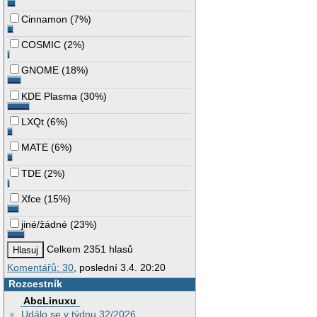
Cinnamon
(
7%
)
COSMIC
(
2%
)
GNOME
(
18%
)
KDE Plasma
(
30%
)
LXQt
(
6%
)
MATE
(
6%
)
TDE
(
2%
)
Xfce
(
15%
)
jiné/žádné
(
23%
)
Celkem 2351 hlasů
Komentářů: 30
, poslední 3.4. 20:20
Rozcestník
AbcLinuxu
Událo se v týdnu 32/2026