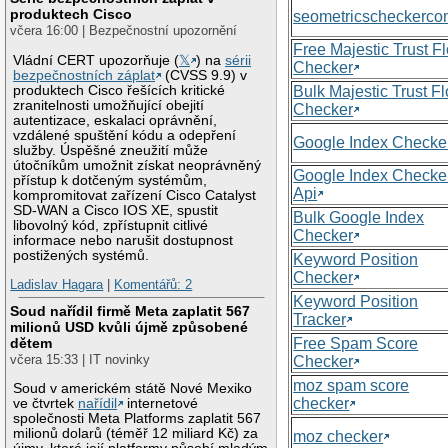
produktech Cisco
seometricscheckerc
včera 16:00 | Bezpečnostní upozornění
Free Majestic Trust F
Vládní CERT upozorňuje (
𝕏
) na
sérii
Checker
bezpečnostních záplat
(CVSS 9.9) v
produktech Cisco řešících kritické
Bulk Majestic Trust F
zranitelnosti umožňující obejití
Checker
autentizace, eskalaci oprávnění,
vzdálené spuštění kódu a odepření
Google Index Checke
služby. Úspěšné zneužití může
útočníkům umožnit získat neoprávněný
Google Index Checke
přístup k dotčeným systémům,
Api
kompromitovat zařízení Cisco Catalyst
SD-WAN a Cisco IOS XE, spustit
Bulk Google Index
libovolný kód, zpřístupnit citlivé
Checker
informace nebo narušit dostupnost
postižených systémů.
Keyword Position
Checker
Ladislav Hagara
|
Komentářů: 2
Keyword Position
Soud nařídil firmě Meta zaplatit 567
Tracker
milionů USD kvůli újmě způsobené
Free Spam Score
dětem
včera 15:33 | IT novinky
Checker
moz spam score
Soud v americkém státě Nové Mexiko
checker
ve čtvrtek
nařídil
internetové
společnosti Meta Platforms zaplatit 567
milionů dolarů (téměř 12 miliard Kč) za
moz checker