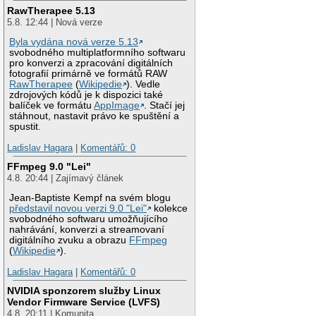
RawTherapee 5.13
5.8. 12:44 | Nová verze
Byla vydána nová verze 5.13
svobodného multiplatformního softwaru
pro konverzi a zpracování digitálních
fotografií primárně ve formátů RAW
RawTherapee
(
Wikipedie
). Vedle
zdrojových kódů je k dispozici také
balíček ve formátu
AppImage
. Stačí jej
stáhnout, nastavit právo ke spuštění a
spustit.
Ladislav Hagara
|
Komentářů: 0
FFmpeg 9.0 "Lei"
4.8. 20:44 | Zajímavý článek
Jean-Baptiste Kempf na svém blogu
představil novou verzi 9.0 "Lei"
kolekce
svobodného softwaru umožňujícího
nahrávání, konverzi a streamovaní
digitálního zvuku a obrazu
FFmpeg
(
Wikipedie
).
Ladislav Hagara
|
Komentářů: 0
NVIDIA sponzorem služby Linux
Vendor Firmware Service (LVFS)
4.8. 20:11 | Komunita