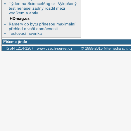
Týden na ScienceMag.cz: Vylepšený
test nenašel žádný rozdíl mezi
vodíkem a antiv
HDmag.cz
Kamery do bytu přinesou maximální
přehled o vaší domácnosti
Testovací novinka
Píšeme jinde
ISSN 1214-1267
www.czech-server.cz
© 1999-2015
Nitemedia s. r. 