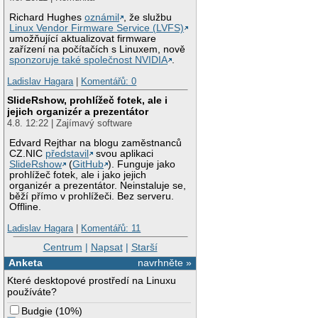
Richard Hughes
oznámil
, že službu
Linux Vendor Firmware Service (LVFS)
umožňující aktualizovat firmware
zařízení na počítačích s Linuxem, nově
sponzoruje také společnost NVIDIA
.
Ladislav Hagara
|
Komentářů: 0
SlideRshow, prohlížeč fotek, ale i
jejich organizér a prezentátor
4.8. 12:22 | Zajímavý software
Edvard Rejthar na blogu zaměstnanců
CZ.NIC
představil
svou aplikaci
SlideRshow
(
GitHub
). Funguje jako
prohlížeč fotek, ale i jako jejich
organizér a prezentátor. Neinstaluje se,
běží přímo v prohlížeči. Bez serveru.
Offline.
Ladislav Hagara
|
Komentářů: 11
Centrum
|
Napsat
|
Starší
Anketa
navrhněte »
Které desktopové prostředí na Linuxu
používáte?
Budgie
(
10%
)