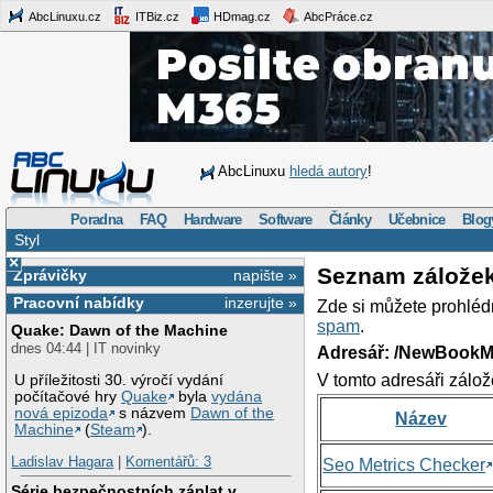
AbcLinuxu.cz
ITBiz.cz
HDmag.cz
AbcPráce.cz
AbcLinuxu
hledá autory
!
Poradna
FAQ
Hardware
Software
Články
Učebnice
Blog
Styl
×
Seznam zálože
Zprávičky
napište »
Pracovní nabídky
inzerujte »
Zde si můžete prohléd
spam
.
Quake: Dawn of the Machine
dnes 04:44 | IT novinky
Adresář: /NewBookM
V tomto adresáři zálož
U příležitosti 30. výročí vydání
počítačové hry
Quake
byla
vydána
nová epizoda
s názvem
Dawn of the
Název
Machine
(
Steam
).
Ladislav Hagara
|
Komentářů: 3
Seo Metrics Checker
Série bezpečnostních záplat v