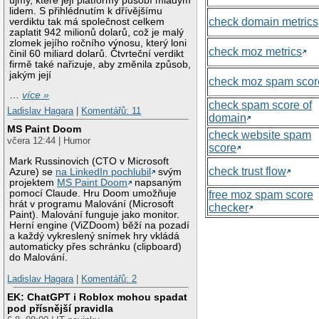
újmy, které její platformy působí mladým
lidem. S přihlédnutím k dřívějšímu
check domain metrics
verdiktu tak má společnost celkem
zaplatit 942 milionů dolarů, což je malý
zlomek jejího ročního výnosu, který loni
check moz metrics
činil 60 miliard dolarů. Čtvrteční verdikt
firmě také nařizuje, aby změnila způsob,
jakým její
check moz spam scor
…
více »
check spam score of
Ladislav Hagara
|
Komentářů: 11
domain
MS Paint Doom
check website spam
včera 12:44 | Humor
score
Mark Russinovich (CTO v Microsoft
check trust flow
Azure) se
na LinkedIn pochlubil
svým
projektem
MS Paint Doom
napsaným
pomocí Claude. Hru Doom umožňuje
free moz spam score
hrát v programu Malování (Microsoft
checker
Paint). Malování funguje jako monitor.
Herní engine (ViZDoom) běží na pozadí
a každý vykreslený snímek hry vkládá
automaticky přes schránku (clipboard)
do Malování.
Ladislav Hagara
|
Komentářů: 2
EK: ChatGPT i Roblox mohou spadat
pod přísnější pravidla