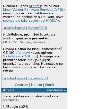
Richard Hughes
oznámil
, že službu
Linux Vendor Firmware Service (LVFS)
umožňující aktualizovat firmware
zařízení na počítačích s Linuxem, nově
sponzoruje také společnost NVIDIA
.
Ladislav Hagara
|
Komentářů: 0
SlideRshow, prohlížeč fotek, ale i
jejich organizér a prezentátor
4.8. 12:22 | Zajímavý software
Edvard Rejthar na blogu zaměstnanců
CZ.NIC
představil
svou aplikaci
SlideRshow
(
GitHub
). Funguje jako
prohlížeč fotek, ale i jako jejich
organizér a prezentátor. Neinstaluje se,
běží přímo v prohlížeči. Bez serveru.
Offline.
Ladislav Hagara
|
Komentářů: 11
Centrum
|
Napsat
|
Starší
Anketa
navrhněte »
Které desktopové prostředí na Linuxu
používáte?
Budgie
(
10%
)