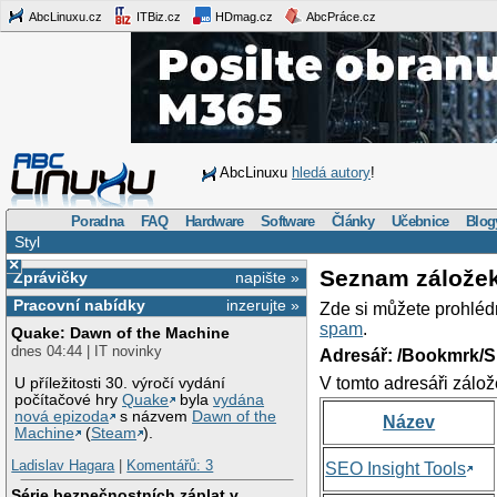
AbcLinuxu.cz
ITBiz.cz
HDmag.cz
AbcPráce.cz
AbcLinuxu
hledá autory
!
Poradna
FAQ
Hardware
Software
Články
Učebnice
Blog
Styl
×
Seznam zálože
Zprávičky
napište »
Pracovní nabídky
inzerujte »
Zde si můžete prohléd
spam
.
Quake: Dawn of the Machine
dnes 04:44 | IT novinky
Adresář: /Bookmrk/S
V tomto adresáři zálož
U příležitosti 30. výročí vydání
počítačové hry
Quake
byla
vydána
nová epizoda
s názvem
Dawn of the
Název
Machine
(
Steam
).
Ladislav Hagara
|
Komentářů: 3
SEO Insight Tools
Série bezpečnostních záplat v