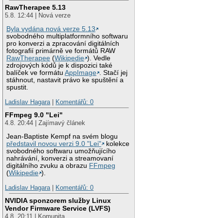
RawTherapee 5.13
5.8. 12:44 | Nová verze
Byla vydána nová verze 5.13
svobodného multiplatformního softwaru
pro konverzi a zpracování digitálních
fotografií primárně ve formátů RAW
RawTherapee
(
Wikipedie
). Vedle
zdrojových kódů je k dispozici také
balíček ve formátu
AppImage
. Stačí jej
stáhnout, nastavit právo ke spuštění a
spustit.
Ladislav Hagara
|
Komentářů: 0
FFmpeg 9.0 "Lei"
4.8. 20:44 | Zajímavý článek
Jean-Baptiste Kempf na svém blogu
představil novou verzi 9.0 "Lei"
kolekce
svobodného softwaru umožňujícího
nahrávání, konverzi a streamovaní
digitálního zvuku a obrazu
FFmpeg
(
Wikipedie
).
Ladislav Hagara
|
Komentářů: 0
NVIDIA sponzorem služby Linux
Vendor Firmware Service (LVFS)
4.8. 20:11 | Komunita