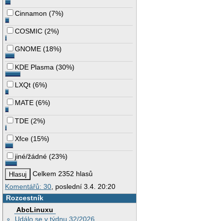
Cinnamon
(
7%
)
COSMIC
(
2%
)
GNOME
(
18%
)
KDE Plasma
(
30%
)
LXQt
(
6%
)
MATE
(
6%
)
TDE
(
2%
)
Xfce
(
15%
)
jiné/žádné
(
23%
)
Celkem 2352 hlasů
Komentářů: 30
, poslední 3.4. 20:20
Rozcestník
AbcLinuxu
Událo se v týdnu 32/2026