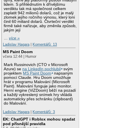
újmy, které její platformy působí mladým
lidem. S přihlédnutím k dřívějšímu
verdiktu tak má společnost celkem
zaplatit 942 milionů dolarů, což je malý
zlomek jejího ročního výnosu, který loni
činil 60 miliard dolarů. Čtvrteční verdikt
firmě také nařizuje, aby změnila způsob,
jakým její
…
více »
Ladislav Hagara
|
Komentářů: 13
MS Paint Doom
včera 12:44 | Humor
Mark Russinovich (CTO v Microsoft
Azure) se
na LinkedIn pochlubil
svým
projektem
MS Paint Doom
napsaným
pomocí Claude. Hru Doom umožňuje
hrát v programu Malování (Microsoft
Paint). Malování funguje jako monitor.
Herní engine (ViZDoom) běží na pozadí
a každý vykreslený snímek hry vkládá
automaticky přes schránku (clipboard)
do Malování.
Ladislav Hagara
|
Komentářů: 3
EK: ChatGPT i Roblox mohou spadat
pod přísnější pravidla