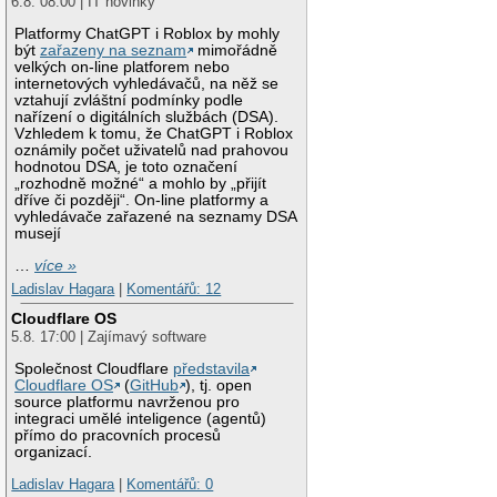
6.8. 08:00 | IT novinky
Platformy ChatGPT i Roblox by mohly
být
zařazeny na seznam
mimořádně
velkých on-line platforem nebo
internetových vyhledávačů, na něž se
vztahují zvláštní podmínky podle
nařízení o digitálních službách (DSA).
Vzhledem k tomu, že ChatGPT i Roblox
oznámily počet uživatelů nad prahovou
hodnotou DSA, je toto označení
„rozhodně možné“ a mohlo by „přijít
dříve či později“. On-line platformy a
vyhledávače zařazené na seznamy DSA
musejí
…
více »
Ladislav Hagara
|
Komentářů: 12
Cloudflare OS
5.8. 17:00 | Zajímavý software
Společnost Cloudflare
představila
Cloudflare OS
(
GitHub
), tj. open
source platformu navrženou pro
integraci umělé inteligence (agentů)
přímo do pracovních procesů
organizací.
Ladislav Hagara
|
Komentářů: 0