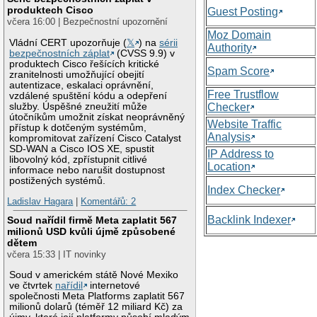
produktech Cisco
Guest Posting
včera 16:00 | Bezpečnostní upozornění
Moz Domain
Vládní CERT upozorňuje (
𝕏
) na
sérii
Authority
bezpečnostních záplat
(CVSS 9.9) v
produktech Cisco řešících kritické
Spam Score
zranitelnosti umožňující obejití
autentizace, eskalaci oprávnění,
Free Trustflow
vzdálené spuštění kódu a odepření
služby. Úspěšné zneužití může
Checker
útočníkům umožnit získat neoprávněný
Website Traffic
přístup k dotčeným systémům,
Analysis
kompromitovat zařízení Cisco Catalyst
SD-WAN a Cisco IOS XE, spustit
IP Address to
libovolný kód, zpřístupnit citlivé
Location
informace nebo narušit dostupnost
postižených systémů.
Index Checker
Ladislav Hagara
|
Komentářů: 2
Backlink Indexer
Soud nařídil firmě Meta zaplatit 567
milionů USD kvůli újmě způsobené
dětem
včera 15:33 | IT novinky
Soud v americkém státě Nové Mexiko
ve čtvrtek
nařídil
internetové
společnosti Meta Platforms zaplatit 567
milionů dolarů (téměř 12 miliard Kč) za