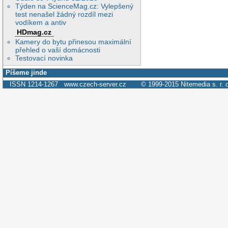
Týden na ScienceMag.cz: Vylepšený
test nenašel žádný rozdíl mezi
vodíkem a antiv
HDmag.cz
Kamery do bytu přinesou maximální
přehled o vaší domácnosti
Testovací novinka
Píšeme jinde
ISSN 1214-1267
www.czech-server.cz
© 1999-2015
Nitemedia s. r. 