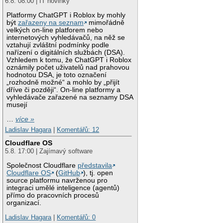
6.8. 08:00 | IT novinky
Platformy ChatGPT i Roblox by mohly
být
zařazeny na seznam
mimořádně
velkých on-line platforem nebo
internetových vyhledávačů, na něž se
vztahují zvláštní podmínky podle
nařízení o digitálních službách (DSA).
Vzhledem k tomu, že ChatGPT i Roblox
oznámily počet uživatelů nad prahovou
hodnotou DSA, je toto označení
„rozhodně možné“ a mohlo by „přijít
dříve či později“. On-line platformy a
vyhledávače zařazené na seznamy DSA
musejí
…
více »
Ladislav Hagara
|
Komentářů: 12
Cloudflare OS
5.8. 17:00 | Zajímavý software
Společnost Cloudflare
představila
Cloudflare OS
(
GitHub
), tj. open
source platformu navrženou pro
integraci umělé inteligence (agentů)
přímo do pracovních procesů
organizací.
Ladislav Hagara
|
Komentářů: 0