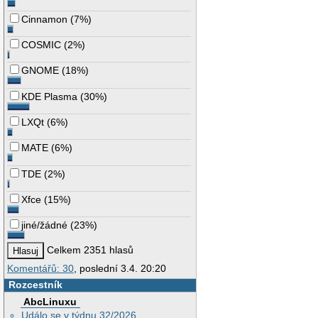
Cinnamon
(
7%
)
COSMIC
(
2%
)
GNOME
(
18%
)
KDE Plasma
(
30%
)
LXQt
(
6%
)
MATE
(
6%
)
TDE
(
2%
)
Xfce
(
15%
)
jiné/žádné
(
23%
)
Celkem 2351 hlasů
Komentářů: 30
, poslední 3.4. 20:20
Rozcestník
AbcLinuxu
Událo se v týdnu 32/2026