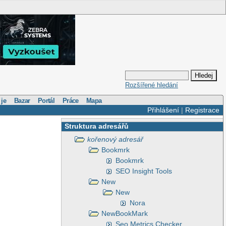
Rozšířené hledání
 je
Bazar
Portál
Práce
Mapa
Přihlášení
|
Registrace
Struktura adresářů
kořenový adresář
Bookmrk
Bookmrk
SEO Insight Tools
New
New
Nora
NewBookMark
Seo Metrics Checker