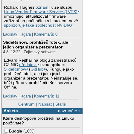
Richard Hughes
oznámil
, že službu
Linux Vendor Firmware Service (LVFS)
umožňující aktualizovat firmware
zařízení na počítačích s Linuxem, nově
sponzoruje také společnost NVIDIA
.
Ladislav Hagara
|
Komentářů: 0
SlideRshow, prohlížeč fotek, ale i
jejich organizér a prezentátor
4.8. 12:22 | Zajímavý software
Edvard Rejthar na blogu zaměstnanců
CZ.NIC
představil
svou aplikaci
SlideRshow
(
GitHub
). Funguje jako
prohlížeč fotek, ale i jako jejich
organizér a prezentátor. Neinstaluje se,
běží přímo v prohlížeči. Bez serveru.
Offline.
Ladislav Hagara
|
Komentářů: 11
Centrum
|
Napsat
|
Starší
Anketa
navrhněte »
Které desktopové prostředí na Linuxu
používáte?
Budgie
(
10%
)