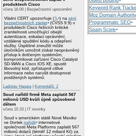
Guest posting
produktech Cisco
Keyword Rank Tracke
včera 16:00 | Bezpečnostní upozornění
Moz Domain Authorit
Vládní CERT upozorňuje (
𝕏
) na
sérii
Programmatic SEO
bezpečnostních záplat
(CVSS 9.9) v
produktech Cisco řešících kritické
Spam Score
zranitelnosti umožňující obejití
autentizace, eskalaci oprávnění,
vzdálené spuštění kódu a odepření
služby. Úspěšné zneužití může
útočníkům umožnit získat neoprávněný
přístup k dotčeným systémům,
kompromitovat zařízení Cisco Catalyst
SD-WAN a Cisco IOS XE, spustit
libovolný kód, zpřístupnit citlivé
informace nebo narušit dostupnost
postižených systémů.
Ladislav Hagara
|
Komentářů: 2
Soud nařídil firmě Meta zaplatit 567
milionů USD kvůli újmě způsobené
dětem
včera 15:33 | IT novinky
Soud v americkém státě Nové Mexiko
ve čtvrtek
nařídil
internetové
společnosti Meta Platforms zaplatit 567
milionů dolarů (téměř 12 miliard Kč) za