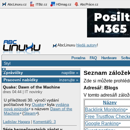
AbcLinuxu.cz
ITBiz.cz
HDmag.cz
AbcPráce.cz
AbcLinuxu
hledá autory
!
Poradna
FAQ
Hardware
Softw
Styl
×
Seznam zálože
Zprávičky
napište »
Pracovní nabídky
inzerujte »
Zde si můžete prohléd
Quake: Dawn of the Machine
Adresář: /Blogs
dnes 04:44 | IT novinky
V tomto adresáři zálož
U příležitosti 30. výročí vydání
Název
počítačové hry
Quake
byla
vydána
nová epizoda
s názvem
Dawn of the
Backlink Monitoring
Machine
(
Steam
).
Free Trustflow Check
Ladislav Hagara
|
Komentářů: 3
Google Ranking
Série bezpečnostních záplat v