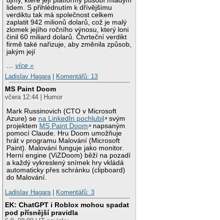
újmy, které její platformy působí mladým
lidem. S přihlédnutím k dřívějšímu
verdiktu tak má společnost celkem
zaplatit 942 milionů dolarů, což je malý
zlomek jejího ročního výnosu, který loni
činil 60 miliard dolarů. Čtvrteční verdikt
firmě také nařizuje, aby změnila způsob,
jakým její
…
více »
Ladislav Hagara
|
Komentářů: 13
MS Paint Doom
včera 12:44 | Humor
Mark Russinovich (CTO v Microsoft
Azure) se
na LinkedIn pochlubil
svým
projektem
MS Paint Doom
napsaným
pomocí Claude. Hru Doom umožňuje
hrát v programu Malování (Microsoft
Paint). Malování funguje jako monitor.
Herní engine (ViZDoom) běží na pozadí
a každý vykreslený snímek hry vkládá
automaticky přes schránku (clipboard)
do Malování.
Ladislav Hagara
|
Komentářů: 3
EK: ChatGPT i Roblox mohou spadat
pod přísnější pravidla