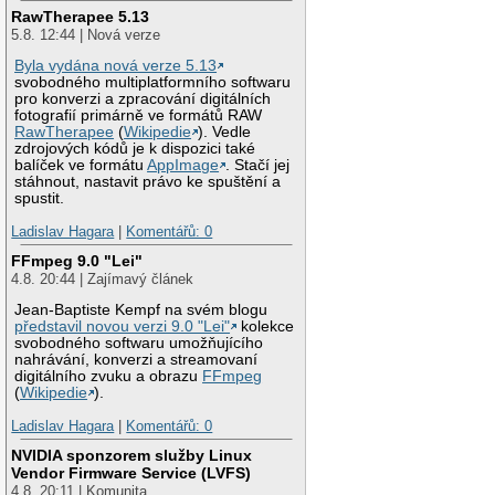
RawTherapee 5.13
5.8. 12:44 | Nová verze
Byla vydána nová verze 5.13
svobodného multiplatformního softwaru
pro konverzi a zpracování digitálních
fotografií primárně ve formátů RAW
RawTherapee
(
Wikipedie
). Vedle
zdrojových kódů je k dispozici také
balíček ve formátu
AppImage
. Stačí jej
stáhnout, nastavit právo ke spuštění a
spustit.
Ladislav Hagara
|
Komentářů: 0
FFmpeg 9.0 "Lei"
4.8. 20:44 | Zajímavý článek
Jean-Baptiste Kempf na svém blogu
představil novou verzi 9.0 "Lei"
kolekce
svobodného softwaru umožňujícího
nahrávání, konverzi a streamovaní
digitálního zvuku a obrazu
FFmpeg
(
Wikipedie
).
Ladislav Hagara
|
Komentářů: 0
NVIDIA sponzorem služby Linux
Vendor Firmware Service (LVFS)
4.8. 20:11 | Komunita