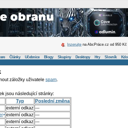
Inzerujte
na AbcPráce.cz od 950 Kč
are
Články
Učebnice
Blogy
Skupiny
Desktopy
Hry
Slovník
Kdo
k
nout záložky uživatele
spam
.
ek jsou následující stránky:
Typ
Poslední změna
externí odkaz
---
er
externí odkaz
---
externí odkaz
---