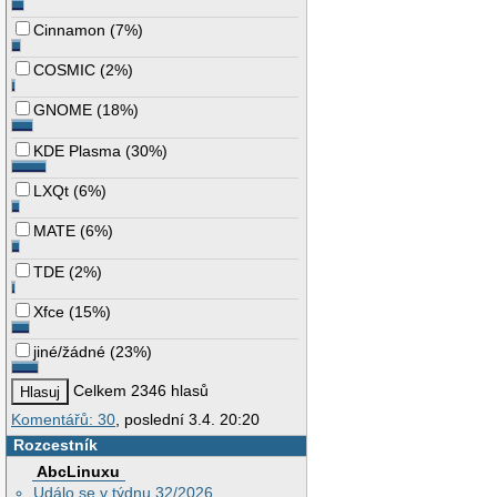
Cinnamon
(
7%
)
COSMIC
(
2%
)
GNOME
(
18%
)
KDE Plasma
(
30%
)
LXQt
(
6%
)
MATE
(
6%
)
TDE
(
2%
)
Xfce
(
15%
)
jiné/žádné
(
23%
)
Celkem 2346 hlasů
Komentářů: 30
, poslední 3.4. 20:20
Rozcestník
AbcLinuxu
Událo se v týdnu 32/2026