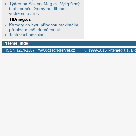
Týden na ScienceMag.cz: Vylepšený
test nenašel žádný rozdíl mezi
vodíkem a antiv
HDmag.cz
Kamery do bytu přinesou maximální
přehled o vaší domácnosti
Testovací novinka
Píšeme jinde
ISSN 1214-1267
www.czech-server.cz
© 1999-2015
Nitemedia s. r. 