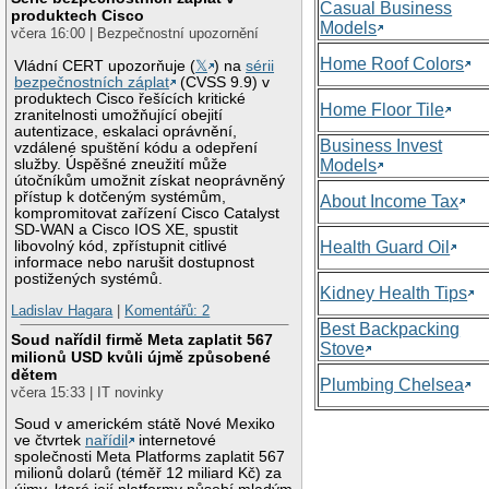
Casual Business
produktech Cisco
Models
včera 16:00 | Bezpečnostní upozornění
Home Roof Colors
Vládní CERT upozorňuje (
𝕏
) na
sérii
bezpečnostních záplat
(CVSS 9.9) v
produktech Cisco řešících kritické
Home Floor Tile
zranitelnosti umožňující obejití
autentizace, eskalaci oprávnění,
Business Invest
vzdálené spuštění kódu a odepření
služby. Úspěšné zneužití může
Models
útočníkům umožnit získat neoprávněný
přístup k dotčeným systémům,
About Income Tax
kompromitovat zařízení Cisco Catalyst
SD-WAN a Cisco IOS XE, spustit
libovolný kód, zpřístupnit citlivé
Health Guard Oil
informace nebo narušit dostupnost
postižených systémů.
Kidney Health Tips
Ladislav Hagara
|
Komentářů: 2
Best Backpacking
Soud nařídil firmě Meta zaplatit 567
Stove
milionů USD kvůli újmě způsobené
dětem
Plumbing Chelsea
včera 15:33 | IT novinky
Soud v americkém státě Nové Mexiko
ve čtvrtek
nařídil
internetové
společnosti Meta Platforms zaplatit 567
milionů dolarů (téměř 12 miliard Kč) za