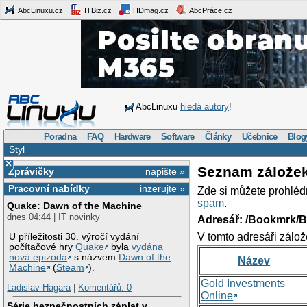
AbcLinuxu.cz
ITBiz.cz
HDmag.cz
AbcPráce.cz
AbcLinuxu
hledá autory
!
Poradna
FAQ
Hardware
Software
Články
Učebnice
Blog
Styl
×
Seznam zálože
Zprávičky
napište »
Pracovní nabídky
inzerujte »
Zde si můžete prohléd
spam
.
Quake: Dawn of the Machine
dnes 04:44 | IT novinky
Adresář: /Bookmrk/
V tomto adresáři zálož
U příležitosti 30. výročí vydání
počítačové hry
Quake
byla
vydána
nová epizoda
s názvem
Dawn of the
Název
Machine
(
Steam
).
Gold Investments
Ladislav Hagara
|
Komentářů: 0
Online
Série bezpečnostních záplat v