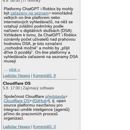
6.8. 08:00 | IT novinky
Platformy ChatGPT i Roblox by mohly
být
zařazeny na seznam
mimořádně
velkých on-line platforem nebo
internetových vyhledávačů, na něž se
vztahují zvláštní podmínky podle
nařízení o digitálních službách (DSA).
Vzhledem k tomu, že ChatGPT i Roblox
oznámily počet uživatelů nad prahovou
hodnotou DSA, je toto označení
„rozhodně možné“ a mohlo by „přijít
dříve či později“. On-line platformy a
vyhledávače zařazené na seznamy DSA
musejí
…
více »
Ladislav Hagara
|
Komentářů: 9
Cloudflare OS
5.8. 17:00 | Zajímavý software
Společnost Cloudflare
představila
Cloudflare OS
(
GitHub
), tj. open
source platformu navrženou pro
integraci umělé inteligence (agentů)
přímo do pracovních procesů
organizací.
Ladislav Hagara
|
Komentářů: 0