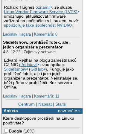
Richard Hughes
oznámil
, že službu
Linux Vendor Firmware Service (LVFS)
umožňující aktualizovat firmware
zařízení na počítačích s Linuxem, nově
sponzoruje také společnost NVIDIA
.
Ladislav Hagara
|
Komentářů: 0
SlideRshow, prohlížeč fotek, ale i
jejich organizér a prezentátor
4.8. 12:22 | Zajímavý software
Edvard Rejthar na blogu zaměstnanců
CZ.NIC
představil
svou aplikaci
SlideRshow
(
GitHub
). Funguje jako
prohlížeč fotek, ale i jako jejich
organizér a prezentátor. Neinstaluje se,
běží přímo v prohlížeči. Bez serveru.
Offline.
Ladislav Hagara
|
Komentářů: 11
Centrum
|
Napsat
|
Starší
Anketa
navrhněte »
Které desktopové prostředí na Linuxu
používáte?
Budgie
(
10%
)