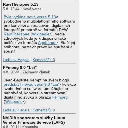
RawTherapee 5.13
5.8. 12:44 | Nová verze
Byla vydána nová verze 5.13
svobodného multiplatformního softwaru
pro konverzi a zpracování digitálních
fotografií primárně ve formátů RAW
RawTherapee
(
Wikipedie
). Vedle
zdrojových kódů je k dispozici také
balíček ve formátu
AppImage
. Stačí jej
stáhnout, nastavit právo ke spuštění a
spustit.
Ladislav Hagara
|
Komentářů: 0
FFmpeg 9.0 "Lei"
4.8. 20:44 | Zajímavý článek
Jean-Baptiste Kempf na svém blogu
představil novou verzi 9.0 "Lei"
kolekce
svobodného softwaru umožňujícího
nahrávání, konverzi a streamovaní
digitálního zvuku a obrazu
FFmpeg
(
Wikipedie
).
Ladislav Hagara
|
Komentářů: 0
NVIDIA sponzorem služby Linux
Vendor Firmware Service (LVFS)
4.8. 20:11 | Komunita