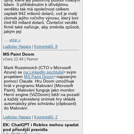
újmy, které její platformy působí mladým
lidem. S přihlédnutím k dřívějšímu
verdiktu tak má společnost celkem
zaplatit 942 milionů dolarů, což je malý
zlomek jejího ročního výnosu, který loni
činil 60 miliard dolarů. Čtvrteční verdikt
firmě také nařizuje, aby změnila způsob,
jakým její
…
více »
Ladislav Hagara
|
Komentářů: 8
MS Paint Doom
včera 12:44 | Humor
Mark Russinovich (CTO v Microsoft
Azure) se
na LinkedIn pochlubil
svým
projektem
MS Paint Doom
napsaným
pomocí Claude. Hru Doom umožňuje
hrát v programu Malování (Microsoft
Paint). Malování funguje jako monitor.
Herní engine (ViZDoom) běží na pozadí
a každý vykreslený snímek hry vkládá
automaticky přes schránku (clipboard)
do Malování.
Ladislav Hagara
|
Komentářů: 2
EK: ChatGPT i Roblox mohou spadat
pod přísnější pravidla