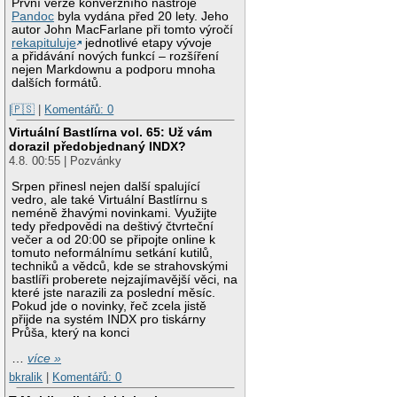
První verze konverzního nástroje
Pandoc
byla vydána před 20 lety. Jeho
autor John MacFarlane při tomto výročí
rekapituluje
jednotlivé etapy vývoje
a přidávání nových funkcí – rozšíření
nejen Markdownu a podporu mnoha
dalších formátů.
|🇵🇸
|
Komentářů: 0
Virtuální Bastlírna vol. 65: Už vám
dorazil předobjednaný INDX?
4.8. 00:55 | Pozvánky
Srpen přinesl nejen další spalující
vedro, ale také Virtuální Bastlírnu s
neméně žhavými novinkami. Využijte
tedy předpovědi na deštivý čtvrteční
večer a od 20:00 se připojte online k
tomuto neformálnímu setkání kutilů,
techniků a vědců, kde se strahovskými
bastlíři proberete nejzajímavější věci, na
které jste narazili za poslední měsíc.
Pokud jde o novinky, řeč zcela jistě
přijde na systém INDX pro tiskárny
Průša, který na konci
…
více »
bkralik
|
Komentářů: 0