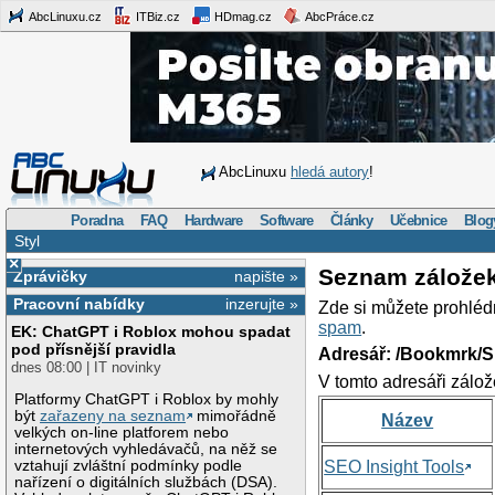
AbcLinuxu.cz
ITBiz.cz
HDmag.cz
AbcPráce.cz
AbcLinuxu
hledá autory
!
Poradna
FAQ
Hardware
Software
Články
Učebnice
Blog
Styl
×
Seznam zálože
Zprávičky
napište »
Pracovní nabídky
inzerujte »
Zde si můžete prohléd
spam
.
EK: ChatGPT i Roblox mohou spadat
pod přísnější pravidla
Adresář: /Bookmrk/S
dnes 08:00 | IT novinky
V tomto adresáři zálož
Platformy ChatGPT i Roblox by mohly
být
zařazeny na seznam
mimořádně
Název
velkých on-line platforem nebo
internetových vyhledávačů, na něž se
vztahují zvláštní podmínky podle
SEO Insight Tools
nařízení o digitálních službách (DSA).