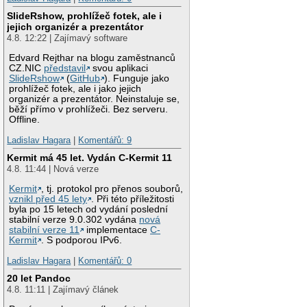
SlideRshow, prohlížeč fotek, ale i
jejich organizér a prezentátor
4.8. 12:22 | Zajímavý software
Edvard Rejthar na blogu zaměstnanců
CZ.NIC
představil
svou aplikaci
SlideRshow
(
GitHub
). Funguje jako
prohlížeč fotek, ale i jako jejich
organizér a prezentátor. Neinstaluje se,
běží přímo v prohlížeči. Bez serveru.
Offline.
Ladislav Hagara
|
Komentářů: 9
Kermit má 45 let. Vydán C-Kermit 11
4.8. 11:44 | Nová verze
Kermit
, tj. protokol pro přenos souborů,
vznikl před 45 lety
. Při této příležitosti
byla po 15 letech od vydání poslední
stabilní verze 9.0.302 vydána
nová
stabilní verze 11
implementace
C-
Kermit
. S podporou IPv6.
Ladislav Hagara
|
Komentářů: 0
20 let Pandoc
4.8. 11:11 | Zajímavý článek