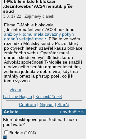
T-Mobile nikdo k blokaci
‚dezinfowebu‘ AC24 nenutil, píše
soud
3.8. 17:22 | Zajímavý článek
Firma T-Mobile blokovala
„dezinformační web“ AC24 bez toho,
aniž by k tomu měla závazný pokyn
orgánů veřejné moci
. Píše to ve svém
rozsudku Městský soud v Praze, který
po čtyřech letech uzavřel kauzu blokace
zmíněného webu. Operátor musí
uhradit škodu ve výši 35 tisíc korun.
Advokát společnosti T-Mobile se snažil i
u odvolacího senátu argumentovat tím,
že firma jednala v dobré víře, když na
stránky omezila přístup poté, co ji k
tomu vyzvalo
…
více »
Ladislav Hagara
|
Komentářů: 68
Centrum
|
Napsat
|
Starší
Anketa
navrhněte »
Které desktopové prostředí na Linuxu
používáte?
Budgie
(
10%
)