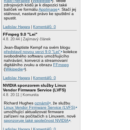
RawTherapee
(
Wikipedie
). Vedle
zdrojových kódů je k dispozici také
balíček ve formátu
AppImage
. Stačí jej
stáhnout, nastavit právo ke spuštění a
spustit.
Ladislav Hagara
|
Komentářů: 0
FFmpeg 9.0 "Lei"
4.8. 20:44 | Zajímavý článek
Jean-Baptiste Kempf na svém blogu
představil novou verzi 9.0 "Lei"
kolekce
svobodného softwaru umožňujícího
nahrávání, konverzi a streamovaní
digitálního zvuku a obrazu
FFmpeg
(
Wikipedie
).
Ladislav Hagara
|
Komentářů: 0
NVIDIA sponzorem služby Linux
Vendor Firmware Service (LVFS)
4.8. 20:11 | Komunita
Richard Hughes
oznámil
, že službu
Linux Vendor Firmware Service (LVFS)
umožňující aktualizovat firmware
zařízení na počítačích s Linuxem, nově
sponzoruje také společnost NVIDIA
.
Ladislav Hagara
|
Komentářů: 0