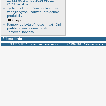
za €22,50 a Office 2024 Pro za
€17,15 – akce B
Týden na ITBiz: Čína podle zdrojů
zahájila výrobu zařízení pro domácí
produkci v
HDmag.cz
Kamery do bytu přinesou maximální
přehled o vaší domácnosti
Testovací novinka
Píšeme jinde
ISSN 1214-1267
www.czech-server.cz
© 1999-2015
Nitemedia s. r. 