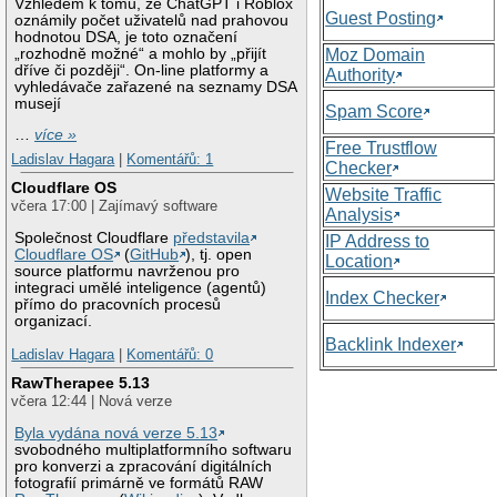
Vzhledem k tomu, že ChatGPT i Roblox
Guest Posting
oznámily počet uživatelů nad prahovou
hodnotou DSA, je toto označení
„rozhodně možné“ a mohlo by „přijít
Moz Domain
dříve či později“. On-line platformy a
Authority
vyhledávače zařazené na seznamy DSA
musejí
Spam Score
…
více »
Free Trustflow
Ladislav Hagara
|
Komentářů: 1
Checker
Cloudflare OS
Website Traffic
včera 17:00 | Zajímavý software
Analysis
Společnost Cloudflare
představila
IP Address to
Cloudflare OS
(
GitHub
), tj. open
Location
source platformu navrženou pro
integraci umělé inteligence (agentů)
Index Checker
přímo do pracovních procesů
organizací.
Backlink Indexer
Ladislav Hagara
|
Komentářů: 0
RawTherapee 5.13
včera 12:44 | Nová verze
Byla vydána nová verze 5.13
svobodného multiplatformního softwaru
pro konverzi a zpracování digitálních
fotografií primárně ve formátů RAW