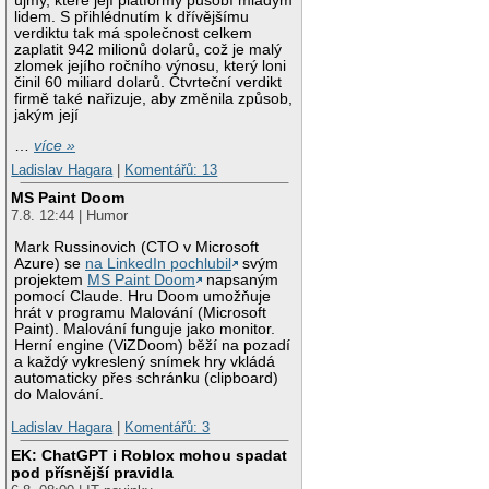
újmy, které její platformy působí mladým
lidem. S přihlédnutím k dřívějšímu
verdiktu tak má společnost celkem
zaplatit 942 milionů dolarů, což je malý
zlomek jejího ročního výnosu, který loni
činil 60 miliard dolarů. Čtvrteční verdikt
firmě také nařizuje, aby změnila způsob,
jakým její
…
více »
Ladislav Hagara
|
Komentářů: 13
MS Paint Doom
7.8. 12:44 | Humor
Mark Russinovich (CTO v Microsoft
Azure) se
na LinkedIn pochlubil
svým
projektem
MS Paint Doom
napsaným
pomocí Claude. Hru Doom umožňuje
hrát v programu Malování (Microsoft
Paint). Malování funguje jako monitor.
Herní engine (ViZDoom) běží na pozadí
a každý vykreslený snímek hry vkládá
automaticky přes schránku (clipboard)
do Malování.
Ladislav Hagara
|
Komentářů: 3
EK: ChatGPT i Roblox mohou spadat
pod přísnější pravidla