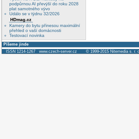
podpůrnou AI převýší do roku 2028
plat samotného vývo
Událo se v týdnu 32/2026
HDmag.cz
Kamery do bytu přinesou maximální
přehled o vaší domácnosti
Testovací novinka
Píšeme jinde
ISSN 1214-1267
www.czech-server.cz
© 1999-2015
Nitemedia s. r. 