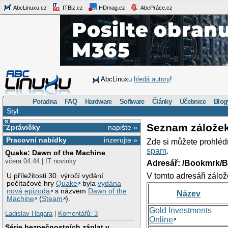
AbcLinuxu.cz
ITBiz.cz
HDmag.cz
AbcPráce.cz
AbcLinuxu
hledá autory
!
Poradna
FAQ
Hardware
Software
Články
Učebnice
Blog
Styl
×
Seznam zálože
Zprávičky
napište »
Pracovní nabídky
inzerujte »
Zde si můžete prohléd
spam
.
Quake: Dawn of the Machine
včera 04:44 | IT novinky
Adresář: /Bookmrk/
V tomto adresáři zálož
U příležitosti 30. výročí vydání
počítačové hry
Quake
byla
vydána
nová epizoda
s názvem
Dawn of the
Název
Machine
(
Steam
).
Gold Investments
Ladislav Hagara
|
Komentářů: 3
Online
Série bezpečnostních záplat v