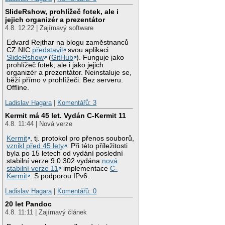
SlideRshow, prohlížeč fotek, ale i
jejich organizér a prezentátor
4.8. 12:22 | Zajímavý software
Edvard Rejthar na blogu zaměstnanců
CZ.NIC
představil
svou aplikaci
SlideRshow
(
GitHub
). Funguje jako
prohlížeč fotek, ale i jako jejich
organizér a prezentátor. Neinstaluje se,
běží přímo v prohlížeči. Bez serveru.
Offline.
Ladislav Hagara
|
Komentářů: 3
Kermit má 45 let. Vydán C-Kermit 11
4.8. 11:44 | Nová verze
Kermit
, tj. protokol pro přenos souborů,
vznikl před 45 lety
. Při této příležitosti
byla po 15 letech od vydání poslední
stabilní verze 9.0.302 vydána
nová
stabilní verze 11
implementace
C-
Kermit
. S podporou IPv6.
Ladislav Hagara
|
Komentářů: 0
20 let Pandoc
4.8. 11:11 | Zajímavý článek