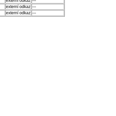
externí odkaz
---
externí odkaz
---
externí odkaz
---