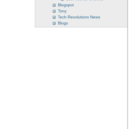
Blogspot
Tony
Tech Revolutions News
Blogs