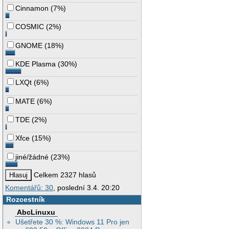
Cinnamon
(
7%
)
COSMIC
(
2%
)
GNOME
(
18%
)
KDE Plasma
(
30%
)
LXQt
(
6%
)
MATE
(
6%
)
TDE
(
2%
)
Xfce
(
15%
)
jiné/žádné
(
23%
)
Celkem 2327 hlasů
Komentářů: 30
, poslední 3.4. 20:20
Rozcestník
AbcLinuxu
Ušetřete 30 %: Windows 11 Pro jen