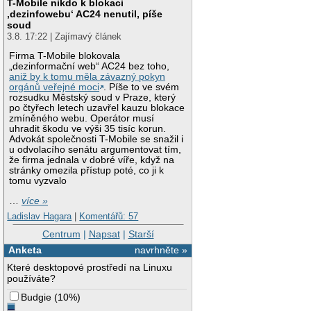
T-Mobile nikdo k blokaci
‚dezinfowebu‘ AC24 nenutil, píše
soud
3.8. 17:22 | Zajímavý článek
Firma T-Mobile blokovala
„dezinformační web“ AC24 bez toho,
aniž by k tomu měla závazný pokyn
orgánů veřejné moci
. Píše to ve svém
rozsudku Městský soud v Praze, který
po čtyřech letech uzavřel kauzu blokace
zmíněného webu. Operátor musí
uhradit škodu ve výši 35 tisíc korun.
Advokát společnosti T-Mobile se snažil i
u odvolacího senátu argumentovat tím,
že firma jednala v dobré víře, když na
stránky omezila přístup poté, co ji k
tomu vyzvalo
…
více »
Ladislav Hagara
|
Komentářů: 57
Centrum
|
Napsat
|
Starší
Anketa
navrhněte »
Které desktopové prostředí na Linuxu
používáte?
Budgie
(
10%
)