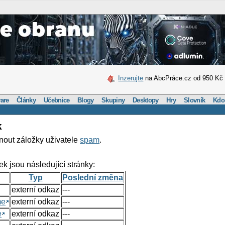
Inzerujte
na AbcPráce.cz od 950 Kč
are
Články
Učebnice
Blogy
Skupiny
Desktopy
Hry
Slovník
Kdo
k
nout záložky uživatele
spam
.
ek jsou následující stránky:
Typ
Poslední změna
externí odkaz
---
me
externí odkaz
---
e
externí odkaz
---