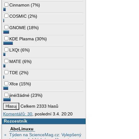
Cinnamon
(
7%
)
COSMIC
(
2%
)
GNOME
(
18%
)
KDE Plasma
(
30%
)
LXQt
(
6%
)
MATE
(
6%
)
TDE
(
2%
)
Xfce
(
15%
)
jiné/žádné
(
23%
)
Celkem 2333 hlasů
Komentářů: 30
, poslední 3.4. 20:20
Rozcestník
AbcLinuxu
Týden na ScienceMag.cz: Vylepšený