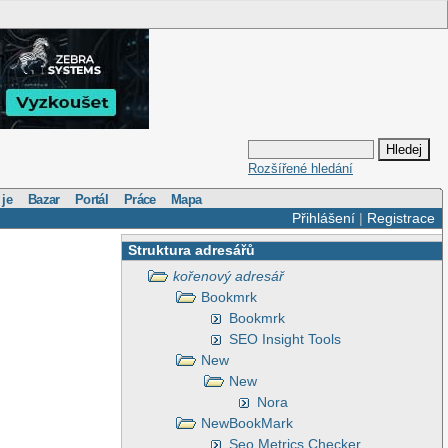
Rozšířené hledání
 je
Bazar
Portál
Práce
Mapa
Přihlášení
|
Registrace
Struktura adresářů
kořenový adresář
Bookmrk
Bookmrk
SEO Insight Tools
New
New
Nora
NewBookMark
Seo Metrics Checker