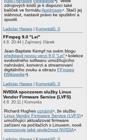
RawTherapee
(
Wikipedie
). Vedle
zdrojových kódů je k dispozici také
balíček ve formátu
AppImage
. Stačí jej
stáhnout, nastavit právo ke spuštění a
spustit.
Ladislav Hagara
|
Komentářů: 0
FFmpeg 9.0 "Lei"
4.8. 20:44 | Zajímavý článek
Jean-Baptiste Kempf na svém blogu
představil novou verzi 9.0 "Lei"
kolekce
svobodného softwaru umožňujícího
nahrávání, konverzi a streamovaní
digitálního zvuku a obrazu
FFmpeg
(
Wikipedie
).
Ladislav Hagara
|
Komentářů: 0
NVIDIA sponzorem služby Linux
Vendor Firmware Service (LVFS)
4.8. 20:11 | Komunita
Richard Hughes
oznámil
, že službu
Linux Vendor Firmware Service (LVFS)
umožňující aktualizovat firmware
zařízení na počítačích s Linuxem, nově
sponzoruje také společnost NVIDIA
.
Ladislav Hagara
|
Komentářů: 0