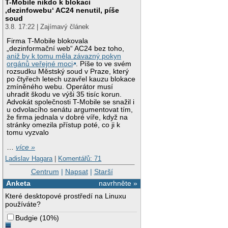
T-Mobile nikdo k blokaci
‚dezinfowebu‘ AC24 nenutil, píše
soud
3.8. 17:22 | Zajímavý článek
Firma T-Mobile blokovala
„dezinformační web“ AC24 bez toho,
aniž by k tomu měla závazný pokyn
orgánů veřejné moci
. Píše to ve svém
rozsudku Městský soud v Praze, který
po čtyřech letech uzavřel kauzu blokace
zmíněného webu. Operátor musí
uhradit škodu ve výši 35 tisíc korun.
Advokát společnosti T-Mobile se snažil i
u odvolacího senátu argumentovat tím,
že firma jednala v dobré víře, když na
stránky omezila přístup poté, co ji k
tomu vyzvalo
…
více »
Ladislav Hagara
|
Komentářů: 71
Centrum
|
Napsat
|
Starší
Anketa
navrhněte »
Které desktopové prostředí na Linuxu
používáte?
Budgie
(
10%
)