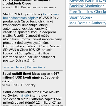
Keyword Rank Tracke
produktech Cisco
Backlink Monitoring
včera 16:00 | Bezpečnostní upozornění
Free Trustflow Check
Vládní CERT upozorňuje (
𝕏
) na
sérii
Spam Score
bezpečnostních záplat
(CVSS 9.9) v
produktech Cisco řešících kritické
Moz Domain Authorit
zranitelnosti umožňující obejití
autentizace, eskalaci oprávnění,
vzdálené spuštění kódu a odepření
služby. Úspěšné zneužití může
útočníkům umožnit získat neoprávněný
přístup k dotčeným systémům,
kompromitovat zařízení Cisco Catalyst
SD-WAN a Cisco IOS XE, spustit
libovolný kód, zpřístupnit citlivé
informace nebo narušit dostupnost
postižených systémů.
Ladislav Hagara
|
Komentářů: 2
Soud nařídil firmě Meta zaplatit 567
milionů USD kvůli újmě způsobené
dětem
včera 15:33 | IT novinky
Soud v americkém státě Nové Mexiko
ve čtvrtek
nařídil
internetové
společnosti Meta Platforms zaplatit 567
milionů dolarů (téměř 12 miliard Kč) za