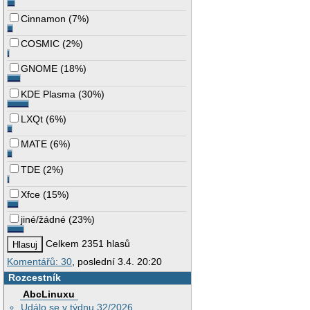
Cinnamon
(
7%
)
COSMIC
(
2%
)
GNOME
(
18%
)
KDE Plasma
(
30%
)
LXQt
(
6%
)
MATE
(
6%
)
TDE
(
2%
)
Xfce
(
15%
)
jiné/žádné
(
23%
)
Celkem 2351 hlasů
Komentářů: 30
, poslední 3.4. 20:20
Rozcestník
AbcLinuxu
Událo se v týdnu 32/2026