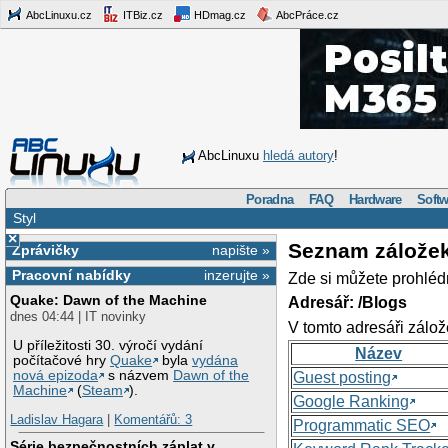
AbcLinuxu.cz
ITBiz.cz
HDmag.cz
AbcPráce.cz
AbcLinuxu
hledá autory
!
Poradna
FAQ
Hardware
Softw
Styl
×
Seznam zálože
Zprávičky
napište »
Pracovní nabídky
inzerujte »
Zde si můžete prohléd
Quake: Dawn of the Machine
Adresář: /Blogs
dnes 04:44 | IT novinky
V tomto adresáři zálož
U příležitosti 30. výročí vydání
Název
počítačové hry
Quake
byla
vydána
nová epizoda
s názvem
Dawn of the
Guest posting
Machine
(
Steam
).
Google Ranking
Ladislav Hagara
|
Komentářů: 3
Programmatic SEO
Série bezpečnostních záplat v