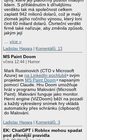
újmy, které její platformy působí mladým
lidem. S přihlédnutím k dřívějšímu
verdiktu tak má společnost celkem
zaplatit 942 milionů dolarů, což je malý
zlomek jejího ročního výnosu, který loni
činil 60 miliard dolarů. Čtvrteční verdikt
firmě také nařizuje, aby změnila způsob,
jakým její
…
více »
Ladislav Hagara
|
Komentářů: 13
MS Paint Doom
včera 12:44 | Humor
Mark Russinovich (CTO v Microsoft
Azure) se
na LinkedIn pochlubil
svým
projektem
MS Paint Doom
napsaným
pomocí Claude. Hru Doom umožňuje
hrát v programu Malování (Microsoft
Paint). Malování funguje jako monitor.
Herní engine (ViZDoom) běží na pozadí
a každý vykreslený snímek hry vkládá
automaticky přes schránku (clipboard)
do Malování.
Ladislav Hagara
|
Komentářů: 3
EK: ChatGPT i Roblox mohou spadat
pod přísnější pravidla