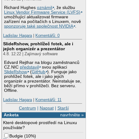
Richard Hughes
oznámil
, že službu
Linux Vendor Firmware Service (LVFS)
umožňující aktualizovat firmware
zařízení na počítačích s Linuxem, nově
sponzoruje také společnost NVIDIA
.
Ladislav Hagara
|
Komentářů: 0
SlideRshow, prohlížeč fotek, ale i
jejich organizér a prezentátor
4.8. 12:22 | Zajímavý software
Edvard Rejthar na blogu zaměstnanců
CZ.NIC
představil
svou aplikaci
SlideRshow
(
GitHub
). Funguje jako
prohlížeč fotek, ale i jako jejich
organizér a prezentátor. Neinstaluje se,
běží přímo v prohlížeči. Bez serveru.
Offline.
Ladislav Hagara
|
Komentářů: 11
Centrum
|
Napsat
|
Starší
Anketa
navrhněte »
Které desktopové prostředí na Linuxu
používáte?
Budgie
(
10%
)