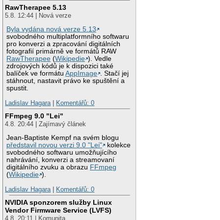
RawTherapee 5.13
5.8. 12:44 | Nová verze
Byla vydána nová verze 5.13
svobodného multiplatformního softwaru
pro konverzi a zpracování digitálních
fotografií primárně ve formátů RAW
RawTherapee
(
Wikipedie
). Vedle
zdrojových kódů je k dispozici také
balíček ve formátu
AppImage
. Stačí jej
stáhnout, nastavit právo ke spuštění a
spustit.
Ladislav Hagara
|
Komentářů: 0
FFmpeg 9.0 "Lei"
4.8. 20:44 | Zajímavý článek
Jean-Baptiste Kempf na svém blogu
představil novou verzi 9.0 "Lei"
kolekce
svobodného softwaru umožňujícího
nahrávání, konverzi a streamovaní
digitálního zvuku a obrazu
FFmpeg
(
Wikipedie
).
Ladislav Hagara
|
Komentářů: 0
NVIDIA sponzorem služby Linux
Vendor Firmware Service (LVFS)
4.8. 20:11 | Komunita