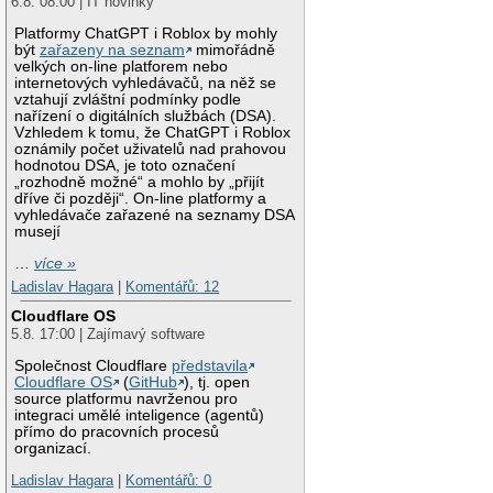
6.8. 08:00 | IT novinky
Platformy ChatGPT i Roblox by mohly
být
zařazeny na seznam
mimořádně
velkých on-line platforem nebo
internetových vyhledávačů, na něž se
vztahují zvláštní podmínky podle
nařízení o digitálních službách (DSA).
Vzhledem k tomu, že ChatGPT i Roblox
oznámily počet uživatelů nad prahovou
hodnotou DSA, je toto označení
„rozhodně možné“ a mohlo by „přijít
dříve či později“. On-line platformy a
vyhledávače zařazené na seznamy DSA
musejí
…
více »
Ladislav Hagara
|
Komentářů: 12
Cloudflare OS
5.8. 17:00 | Zajímavý software
Společnost Cloudflare
představila
Cloudflare OS
(
GitHub
), tj. open
source platformu navrženou pro
integraci umělé inteligence (agentů)
přímo do pracovních procesů
organizací.
Ladislav Hagara
|
Komentářů: 0