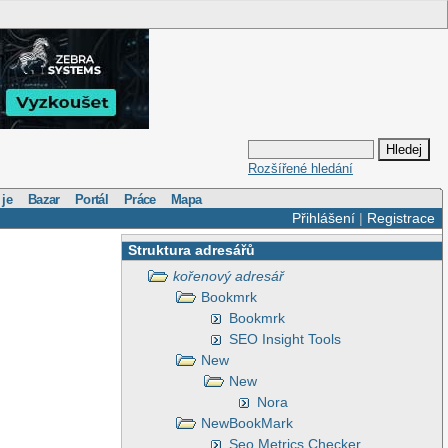
Rozšířené hledání
 je
Bazar
Portál
Práce
Mapa
Přihlášení
|
Registrace
Struktura adresářů
kořenový adresář
Bookmrk
Bookmrk
SEO Insight Tools
New
New
Nora
NewBookMark
Seo Metrics Checker