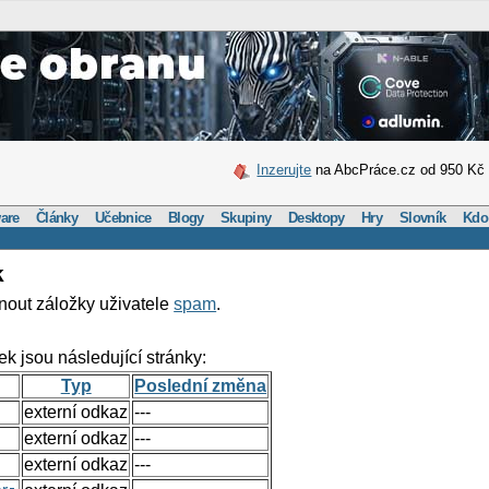
Inzerujte
na AbcPráce.cz od 950 Kč
are
Články
Učebnice
Blogy
Skupiny
Desktopy
Hry
Slovník
Kdo
k
nout záložky uživatele
spam
.
ek jsou následující stránky:
Typ
Poslední změna
externí odkaz
---
externí odkaz
---
externí odkaz
---