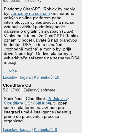
6.8. 08:00 | IT novinky
Platformy ChatGPT i Roblox by mohly
být
zařazeny na seznam
mimořádně
velkých on-line platforem nebo
internetových vyhledávačů, na něž se
vztahují zvláštní podmínky podle
nařízení o digitálních službách (DSA).
Vzhledem k tomu, že ChatGPT i Roblox
oznámily počet uživatelů nad prahovou
hodnotou DSA, je toto označení
„rozhodně možné“ a mohlo by „přijít
dříve či později“. On-line platformy a
vyhledávače zařazené na seznamy DSA
musejí
…
více »
Ladislav Hagara
|
Komentářů: 10
Cloudflare OS
5.8. 17:00 | Zajímavý software
Společnost Cloudflare
představila
Cloudflare OS
(
GitHub
), tj. open
source platformu navrženou pro
integraci umělé inteligence (agentů)
přímo do pracovních procesů
organizací.
Ladislav Hagara
|
Komentářů: 0