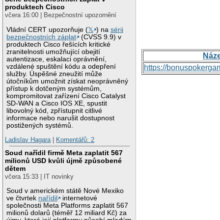
produktech Cisco
včera 16:00 | Bezpečnostní upozornění
Vládní CERT upozorňuje (
𝕏
) na
sérii
bezpečnostních záplat
(CVSS 9.9) v
produktech Cisco řešících kritické
zranitelnosti umožňující obejití
Náz
autentizace, eskalaci oprávnění,
vzdálené spuštění kódu a odepření
https://bonuspokerga
služby. Úspěšné zneužití může
útočníkům umožnit získat neoprávněný
přístup k dotčeným systémům,
kompromitovat zařízení Cisco Catalyst
SD-WAN a Cisco IOS XE, spustit
libovolný kód, zpřístupnit citlivé
informace nebo narušit dostupnost
postižených systémů.
Ladislav Hagara
|
Komentářů: 2
Soud nařídil firmě Meta zaplatit 567
milionů USD kvůli újmě způsobené
dětem
včera 15:33 | IT novinky
Soud v americkém státě Nové Mexiko
ve čtvrtek
nařídil
internetové
společnosti Meta Platforms zaplatit 567
milionů dolarů (téměř 12 miliard Kč) za