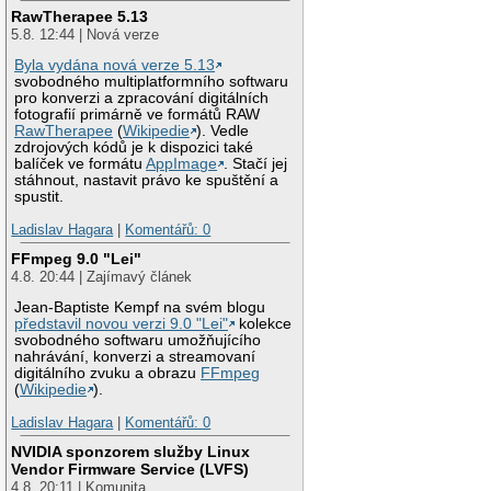
RawTherapee 5.13
5.8. 12:44 | Nová verze
Byla vydána nová verze 5.13
svobodného multiplatformního softwaru
pro konverzi a zpracování digitálních
fotografií primárně ve formátů RAW
RawTherapee
(
Wikipedie
). Vedle
zdrojových kódů je k dispozici také
balíček ve formátu
AppImage
. Stačí jej
stáhnout, nastavit právo ke spuštění a
spustit.
Ladislav Hagara
|
Komentářů: 0
FFmpeg 9.0 "Lei"
4.8. 20:44 | Zajímavý článek
Jean-Baptiste Kempf na svém blogu
představil novou verzi 9.0 "Lei"
kolekce
svobodného softwaru umožňujícího
nahrávání, konverzi a streamovaní
digitálního zvuku a obrazu
FFmpeg
(
Wikipedie
).
Ladislav Hagara
|
Komentářů: 0
NVIDIA sponzorem služby Linux
Vendor Firmware Service (LVFS)
4.8. 20:11 | Komunita