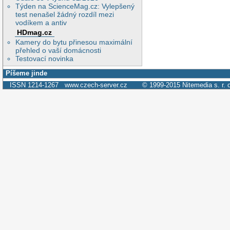
Týden na ScienceMag.cz: Vylepšený
test nenašel žádný rozdíl mezi
vodíkem a antiv
HDmag.cz
Kamery do bytu přinesou maximální
přehled o vaší domácnosti
Testovací novinka
Píšeme jinde
ISSN 1214-1267
www.czech-server.cz
© 1999-2015
Nitemedia s. r. 