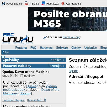
AbcLinuxu.cz
ITBiz.cz
HDmag.cz
AbcPráce.cz
AbcLinuxu
hledá autory
!
Poradna
FAQ
Hardware
Software
Články
Učebnice
Blog
Styl
×
Seznam zálože
Zprávičky
napište »
Pracovní nabídky
inzerujte »
Zde si můžete prohléd
spam
.
Quake: Dawn of the Machine
dnes 04:44 | IT novinky
Adresář: /Blogspot
V tomto adresáři zálož
U příležitosti 30. výročí vydání
počítačové hry
Quake
byla
vydána
nová epizoda
s názvem
Dawn of the
Machine
(
Steam
).
Ladislav Hagara
|
Komentářů: 0
Série bezpečnostních záplat v