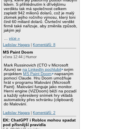
újmy, které její platformy působí mladým
lidem. S přihlédnutím k dřívějšímu
verdiktu tak má společnost celkem
zaplatit 942 milionů dolarů, což je malý
zlomek jejího ročního výnosu, který loni
činil 60 miliard dolarů. Čtvrteční verdikt
firmě také nařizuje, aby změnila způsob,
jakým její
…
více »
Ladislav Hagara
|
Komentářů: 8
MS Paint Doom
včera 12:44 | Humor
Mark Russinovich (CTO v Microsoft
Azure) se
na LinkedIn pochlubil
svým
projektem
MS Paint Doom
napsaným
pomocí Claude. Hru Doom umožňuje
hrát v programu Malování (Microsoft
Paint). Malování funguje jako monitor.
Herní engine (ViZDoom) běží na pozadí
a každý vykreslený snímek hry vkládá
automaticky přes schránku (clipboard)
do Malování.
Ladislav Hagara
|
Komentářů: 2
EK: ChatGPT i Roblox mohou spadat
pod přísnější pravidla