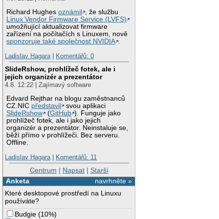
Richard Hughes
oznámil
, že službu
Linux Vendor Firmware Service (LVFS)
umožňující aktualizovat firmware
zařízení na počítačích s Linuxem, nově
sponzoruje také společnost NVIDIA
.
Ladislav Hagara
|
Komentářů: 0
SlideRshow, prohlížeč fotek, ale i
jejich organizér a prezentátor
4.8. 12:22 | Zajímavý software
Edvard Rejthar na blogu zaměstnanců
CZ.NIC
představil
svou aplikaci
SlideRshow
(
GitHub
). Funguje jako
prohlížeč fotek, ale i jako jejich
organizér a prezentátor. Neinstaluje se,
běží přímo v prohlížeči. Bez serveru.
Offline.
Ladislav Hagara
|
Komentářů: 11
Centrum
|
Napsat
|
Starší
Anketa
navrhněte »
Které desktopové prostředí na Linuxu
používáte?
Budgie
(
10%
)