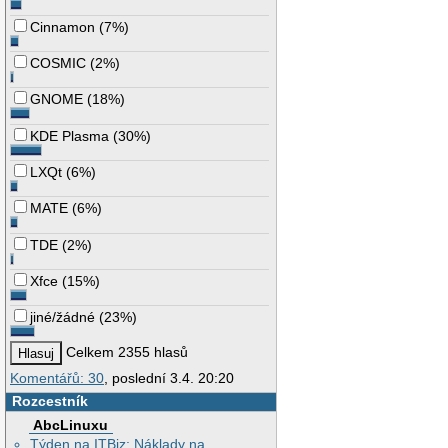
Cinnamon
(
7%
)
COSMIC
(
2%
)
GNOME
(
18%
)
KDE Plasma
(
30%
)
LXQt
(
6%
)
MATE
(
6%
)
TDE
(
2%
)
Xfce
(
15%
)
jiné/žádné
(
23%
)
Celkem 2355 hlasů
Komentářů: 30
, poslední 3.4. 20:20
Rozcestník
AbcLinuxu
Týden na ITBiz: Náklady na