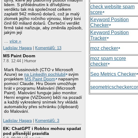
újmy, které její platformy působí mladým
lidem. S přihlédnutím k dřívějšímu
check website spam
verdiktu tak má společnost celkem
score
zaplatit 942 milionů dolarů, což je malý
zlomek jejího ročního výnosu, který loni
Keyword Position
činil 60 miliard dolarů. Čtvrteční verdikt
Checker
firmě také nařizuje, aby změnila způsob,
Keyword Position
jakým její
Tracker
…
více »
moz checker
Ladislav Hagara
|
Komentářů: 13
MS Paint Doom
moz spam score
7.8. 12:44 | Humor
checker
Mark Russinovich (CTO v Microsoft
Seo Metrics Checker
Azure) se
na LinkedIn pochlubil
svým
projektem
MS Paint Doom
napsaným
pomocí Claude. Hru Doom umožňuje
seometricscheckerc
hrát v programu Malování (Microsoft
Paint). Malování funguje jako monitor.
Herní engine (ViZDoom) běží na pozadí
a každý vykreslený snímek hry vkládá
automaticky přes schránku (clipboard)
do Malování.
Ladislav Hagara
|
Komentářů: 3
EK: ChatGPT i Roblox mohou spadat
pod přísnější pravidla