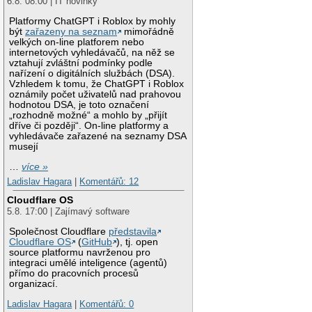
6.8. 08:00 | IT novinky
Platformy ChatGPT i Roblox by mohly
být
zařazeny na seznam
mimořádně
velkých on-line platforem nebo
internetových vyhledávačů, na něž se
vztahují zvláštní podmínky podle
nařízení o digitálních službách (DSA).
Vzhledem k tomu, že ChatGPT i Roblox
oznámily počet uživatelů nad prahovou
hodnotou DSA, je toto označení
„rozhodně možné“ a mohlo by „přijít
dříve či později“. On-line platformy a
vyhledávače zařazené na seznamy DSA
musejí
…
více »
Ladislav Hagara
|
Komentářů: 12
Cloudflare OS
5.8. 17:00 | Zajímavý software
Společnost Cloudflare
představila
Cloudflare OS
(
GitHub
), tj. open
source platformu navrženou pro
integraci umělé inteligence (agentů)
přímo do pracovních procesů
organizací.
Ladislav Hagara
|
Komentářů: 0