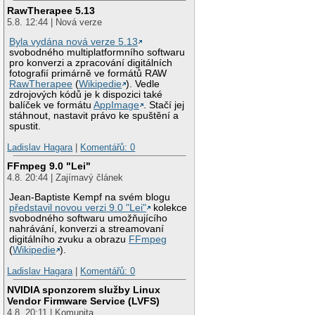
RawTherapee 5.13
5.8. 12:44 | Nová verze
Byla vydána nová verze 5.13
svobodného multiplatformního softwaru
pro konverzi a zpracování digitálních
fotografií primárně ve formátů RAW
RawTherapee
(
Wikipedie
). Vedle
zdrojových kódů je k dispozici také
balíček ve formátu
AppImage
. Stačí jej
stáhnout, nastavit právo ke spuštění a
spustit.
Ladislav Hagara
|
Komentářů: 0
FFmpeg 9.0 "Lei"
4.8. 20:44 | Zajímavý článek
Jean-Baptiste Kempf na svém blogu
představil novou verzi 9.0 "Lei"
kolekce
svobodného softwaru umožňujícího
nahrávání, konverzi a streamovaní
digitálního zvuku a obrazu
FFmpeg
(
Wikipedie
).
Ladislav Hagara
|
Komentářů: 0
NVIDIA sponzorem služby Linux
Vendor Firmware Service (LVFS)
4.8. 20:11 | Komunita