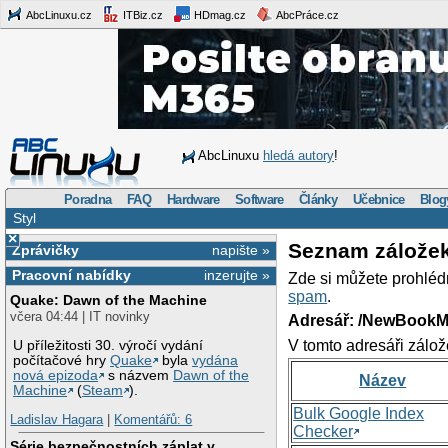
AbcLinuxu.cz
ITBiz.cz
HDmag.cz
AbcPráce.cz
AbcLinuxu
hledá autory
!
Poradna
FAQ
Hardware
Software
Články
Učebnice
Blog
Styl
×
Seznam zálože
Zprávičky
napište »
Pracovní nabídky
inzerujte »
Zde si můžete prohléd
spam
.
Quake: Dawn of the Machine
včera 04:44 | IT novinky
Adresář: /NewBookM
V tomto adresáři zálož
U příležitosti 30. výročí vydání
počítačové hry
Quake
byla
vydána
nová epizoda
s názvem
Dawn of the
Název
Machine
(
Steam
).
Bulk Google Index
Ladislav Hagara
|
Komentářů: 6
Checker
Série bezpečnostních záplat v