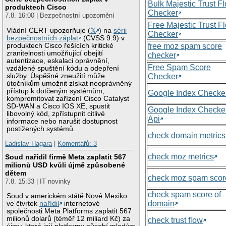
Bulk Majestic Trust F
produktech Cisco
Checker
7.8. 16:00 | Bezpečnostní upozornění
Free Majestic Trust F
Vládní CERT upozorňuje (
𝕏
) na
sérii
Checker
bezpečnostních záplat
(CVSS 9.9) v
produktech Cisco řešících kritické
free moz spam score
zranitelnosti umožňující obejití
checker
autentizace, eskalaci oprávnění,
Free Spam Score
vzdálené spuštění kódu a odepření
služby. Úspěšné zneužití může
Checker
útočníkům umožnit získat neoprávněný
přístup k dotčeným systémům,
Google Index Checke
kompromitovat zařízení Cisco Catalyst
SD-WAN a Cisco IOS XE, spustit
Google Index Checke
libovolný kód, zpřístupnit citlivé
Api
informace nebo narušit dostupnost
postižených systémů.
check domain metrics
Ladislav Hagara
|
Komentářů: 3
check moz metrics
Soud nařídil firmě Meta zaplatit 567
milionů USD kvůli újmě způsobené
dětem
check moz spam scor
7.8. 15:33 | IT novinky
check spam score of
Soud v americkém státě Nové Mexiko
domain
ve čtvrtek
nařídil
internetové
společnosti Meta Platforms zaplatit 567
milionů dolarů (téměř 12 miliard Kč) za
check trust flow