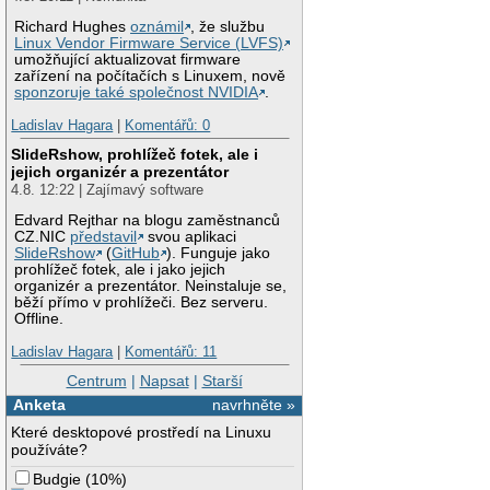
Richard Hughes
oznámil
, že službu
Linux Vendor Firmware Service (LVFS)
umožňující aktualizovat firmware
zařízení na počítačích s Linuxem, nově
sponzoruje také společnost NVIDIA
.
Ladislav Hagara
|
Komentářů: 0
SlideRshow, prohlížeč fotek, ale i
jejich organizér a prezentátor
4.8. 12:22 | Zajímavý software
Edvard Rejthar na blogu zaměstnanců
CZ.NIC
představil
svou aplikaci
SlideRshow
(
GitHub
). Funguje jako
prohlížeč fotek, ale i jako jejich
organizér a prezentátor. Neinstaluje se,
běží přímo v prohlížeči. Bez serveru.
Offline.
Ladislav Hagara
|
Komentářů: 11
Centrum
|
Napsat
|
Starší
Anketa
navrhněte »
Které desktopové prostředí na Linuxu
používáte?
Budgie
(
10%
)