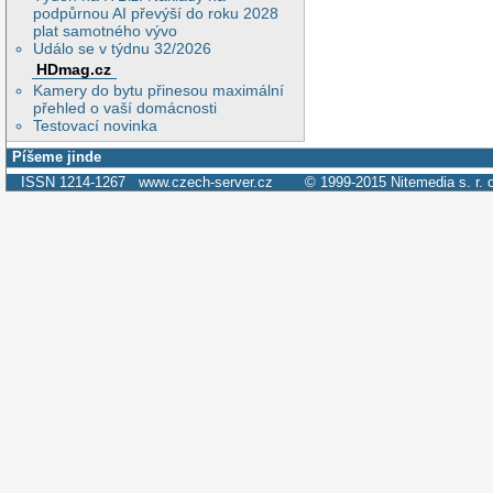
podpůrnou AI převýší do roku 2028
plat samotného vývo
Událo se v týdnu 32/2026
HDmag.cz
Kamery do bytu přinesou maximální
přehled o vaší domácnosti
Testovací novinka
Píšeme jinde
ISSN 1214-1267
www.czech-server.cz
© 1999-2015
Nitemedia s. r. 