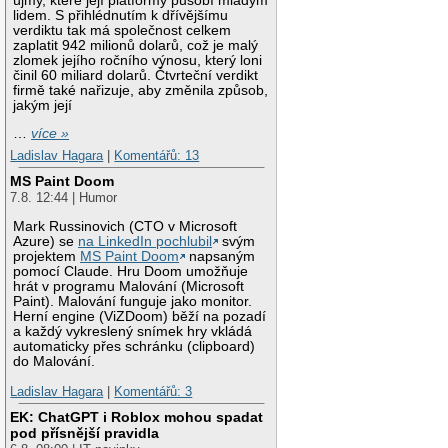
újmy, které její platformy působí mladým
lidem. S přihlédnutím k dřívějšímu
verdiktu tak má společnost celkem
zaplatit 942 milionů dolarů, což je malý
zlomek jejího ročního výnosu, který loni
činil 60 miliard dolarů. Čtvrteční verdikt
firmě také nařizuje, aby změnila způsob,
jakým její
…
více »
Ladislav Hagara
|
Komentářů: 13
MS Paint Doom
7.8. 12:44 | Humor
Mark Russinovich (CTO v Microsoft
Azure) se
na LinkedIn pochlubil
svým
projektem
MS Paint Doom
napsaným
pomocí Claude. Hru Doom umožňuje
hrát v programu Malování (Microsoft
Paint). Malování funguje jako monitor.
Herní engine (ViZDoom) běží na pozadí
a každý vykreslený snímek hry vkládá
automaticky přes schránku (clipboard)
do Malování.
Ladislav Hagara
|
Komentářů: 3
EK: ChatGPT i Roblox mohou spadat
pod přísnější pravidla