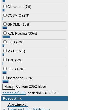
Cinnamon
(
7%
)
COSMIC
(
2%
)
GNOME
(
18%
)
KDE Plasma
(
30%
)
LXQt
(
6%
)
MATE
(
6%
)
TDE
(
2%
)
Xfce
(
15%
)
jiné/žádné
(
23%
)
Celkem 2352 hlasů
Komentářů: 30
, poslední 3.4. 20:20
Rozcestník
AbcLinuxu
Týden na ITBiz: Náklady na