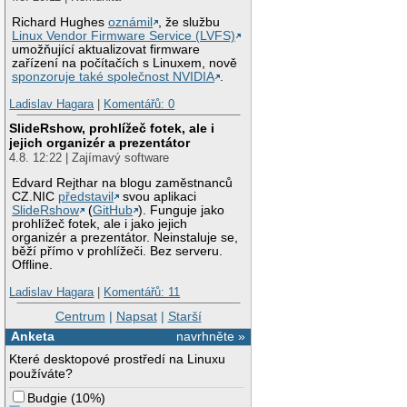
Richard Hughes
oznámil
, že službu
Linux Vendor Firmware Service (LVFS)
umožňující aktualizovat firmware
zařízení na počítačích s Linuxem, nově
sponzoruje také společnost NVIDIA
.
Ladislav Hagara
|
Komentářů: 0
SlideRshow, prohlížeč fotek, ale i
jejich organizér a prezentátor
4.8. 12:22 | Zajímavý software
Edvard Rejthar na blogu zaměstnanců
CZ.NIC
představil
svou aplikaci
SlideRshow
(
GitHub
). Funguje jako
prohlížeč fotek, ale i jako jejich
organizér a prezentátor. Neinstaluje se,
běží přímo v prohlížeči. Bez serveru.
Offline.
Ladislav Hagara
|
Komentářů: 11
Centrum
|
Napsat
|
Starší
Anketa
navrhněte »
Které desktopové prostředí na Linuxu
používáte?
Budgie
(
10%
)