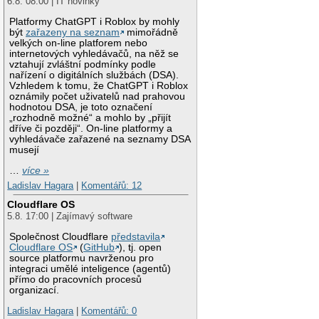
6.8. 08:00 | IT novinky
Platformy ChatGPT i Roblox by mohly
být
zařazeny na seznam
mimořádně
velkých on-line platforem nebo
internetových vyhledávačů, na něž se
vztahují zvláštní podmínky podle
nařízení o digitálních službách (DSA).
Vzhledem k tomu, že ChatGPT i Roblox
oznámily počet uživatelů nad prahovou
hodnotou DSA, je toto označení
„rozhodně možné“ a mohlo by „přijít
dříve či později“. On-line platformy a
vyhledávače zařazené na seznamy DSA
musejí
…
více »
Ladislav Hagara
|
Komentářů: 12
Cloudflare OS
5.8. 17:00 | Zajímavý software
Společnost Cloudflare
představila
Cloudflare OS
(
GitHub
), tj. open
source platformu navrženou pro
integraci umělé inteligence (agentů)
přímo do pracovních procesů
organizací.
Ladislav Hagara
|
Komentářů: 0