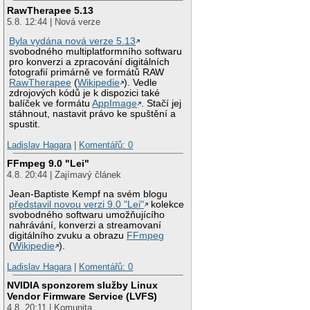
RawTherapee 5.13
5.8. 12:44 | Nová verze
Byla vydána nová verze 5.13
svobodného multiplatformního softwaru
pro konverzi a zpracování digitálních
fotografií primárně ve formátů RAW
RawTherapee
(
Wikipedie
). Vedle
zdrojových kódů je k dispozici také
balíček ve formátu
AppImage
. Stačí jej
stáhnout, nastavit právo ke spuštění a
spustit.
Ladislav Hagara
|
Komentářů: 0
FFmpeg 9.0 "Lei"
4.8. 20:44 | Zajímavý článek
Jean-Baptiste Kempf na svém blogu
představil novou verzi 9.0 "Lei"
kolekce
svobodného softwaru umožňujícího
nahrávání, konverzi a streamovaní
digitálního zvuku a obrazu
FFmpeg
(
Wikipedie
).
Ladislav Hagara
|
Komentářů: 0
NVIDIA sponzorem služby Linux
Vendor Firmware Service (LVFS)
4.8. 20:11 | Komunita