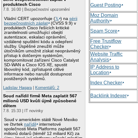
produktech Cisco
Guest Posting
7.8. 16:00 | Bezpečnostní upozornění
Moz Domain
Vládní CERT upozorňuje (
𝕏
) na
sérii
Authority
bezpečnostních záplat
(CVSS 9.9) v
produktech Cisco řešících kritické
Spam Score
zranitelnosti umožňující obejití
autentizace, eskalaci oprávnění,
Free Trustflow
vzdálené spuštění kódu a odepření
služby. Úspěšné zneužití může
Checker
útočníkům umožnit získat neoprávněný
Website Traffic
přístup k dotčeným systémům,
Analysis
kompromitovat zařízení Cisco Catalyst
SD-WAN a Cisco IOS XE, spustit
IP Address to
libovolný kód, zpřístupnit citlivé
Location
informace nebo narušit dostupnost
postižených systémů.
Index Checker
Ladislav Hagara
|
Komentářů: 2
Backlink Indexer
Soud nařídil firmě Meta zaplatit 567
milionů USD kvůli újmě způsobené
dětem
7.8. 15:33 | IT novinky
Soud v americkém státě Nové Mexiko
ve čtvrtek
nařídil
internetové
společnosti Meta Platforms zaplatit 567
milionů dolarů (téměř 12 miliard Kč) za