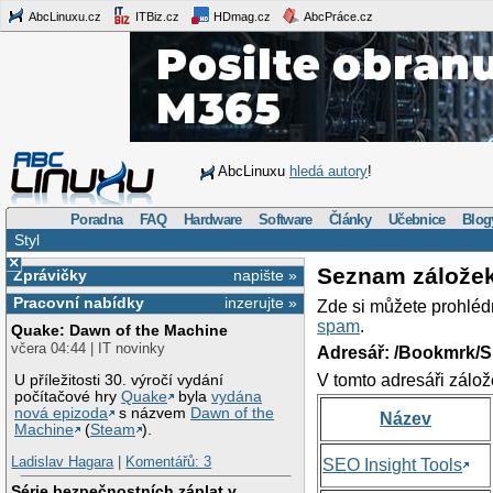
AbcLinuxu.cz
ITBiz.cz
HDmag.cz
AbcPráce.cz
AbcLinuxu
hledá autory
!
Poradna
FAQ
Hardware
Software
Články
Učebnice
Blog
Styl
×
Seznam zálože
Zprávičky
napište »
Pracovní nabídky
inzerujte »
Zde si můžete prohléd
spam
.
Quake: Dawn of the Machine
včera 04:44 | IT novinky
Adresář: /Bookmrk/S
V tomto adresáři zálož
U příležitosti 30. výročí vydání
počítačové hry
Quake
byla
vydána
nová epizoda
s názvem
Dawn of the
Název
Machine
(
Steam
).
Ladislav Hagara
|
Komentářů: 3
SEO Insight Tools
Série bezpečnostních záplat v