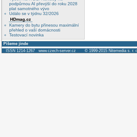
podpůrnou AI převýší do roku 2028
plat samotného vývo
Událo se v týdnu 32/2026
HDmag.cz
Kamery do bytu přinesou maximální
přehled o vaší domácnosti
Testovací novinka
Píšeme jinde
ISSN 1214-1267
www.czech-server.cz
© 1999-2015
Nitemedia s. r. 