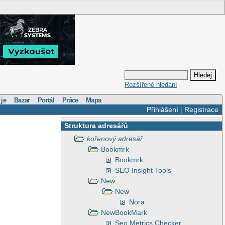
Rozšířené hledání
 je
Bazar
Portál
Práce
Mapa
Přihlášení
|
Registrace
Struktura adresářů
kořenový adresář
Bookmrk
Bookmrk
SEO Insight Tools
New
New
Nora
NewBookMark
Seo Metrics Checker