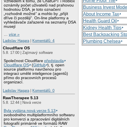
Home Floor Tile
Vzhledem k tomu, že ChatGPT i Roblox
oznámily počet uživatelů nad prahovou
Business Invest Mode
hodnotou DSA, je toto označení
„rozhodně možné“ a mohlo by „přijít
About Income Tax
dříve či později“. On-line platformy a
Health Guard Oil
vyhledávače zařazené na seznamy DSA
musejí
Kidney Health Tips
Best Backpacking St
…
více »
Ladislav Hagara
|
Komentářů: 4
Plumbing Chelsea
Cloudflare OS
5.8. 17:00 | Zajímavý software
Společnost Cloudflare
představila
Cloudflare OS
(
GitHub
), tj. open
source platformu navrženou pro
integraci umělé inteligence (agentů)
přímo do pracovních procesů
organizací.
Ladislav Hagara
|
Komentářů: 0
RawTherapee 5.13
5.8. 12:44 | Nová verze
Byla vydána nová verze 5.13
svobodného multiplatformního softwaru
pro konverzi a zpracování digitálních
fotografií primárně ve formátů RAW