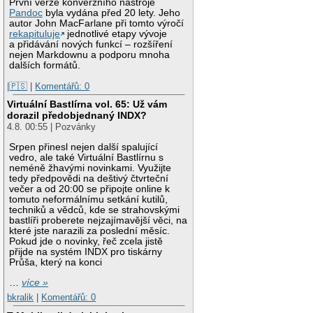
První verze konverzního nástroje
Pandoc
byla vydána před 20 lety. Jeho
autor John MacFarlane při tomto výročí
rekapituluje
jednotlivé etapy vývoje
a přidávání nových funkcí – rozšíření
nejen Markdownu a podporu mnoha
dalších formátů.
|🇵🇸
|
Komentářů: 0
Virtuální Bastlírna vol. 65: Už vám
dorazil předobjednaný INDX?
4.8. 00:55 | Pozvánky
Srpen přinesl nejen další spalující
vedro, ale také Virtuální Bastlírnu s
neméně žhavými novinkami. Využijte
tedy předpovědi na deštivý čtvrteční
večer a od 20:00 se připojte online k
tomuto neformálnímu setkání kutilů,
techniků a vědců, kde se strahovskými
bastlíři proberete nejzajímavější věci, na
které jste narazili za poslední měsíc.
Pokud jde o novinky, řeč zcela jistě
přijde na systém INDX pro tiskárny
Průša, který na konci
…
více »
bkralik
|
Komentářů: 0