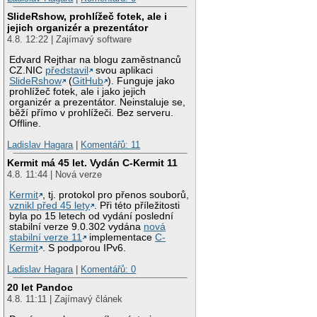
SlideRshow, prohlížeč fotek, ale i
jejich organizér a prezentátor
4.8. 12:22 | Zajímavý software
Edvard Rejthar na blogu zaměstnanců
CZ.NIC
představil
svou aplikaci
SlideRshow
(
GitHub
). Funguje jako
prohlížeč fotek, ale i jako jejich
organizér a prezentátor. Neinstaluje se,
běží přímo v prohlížeči. Bez serveru.
Offline.
Ladislav Hagara
|
Komentářů: 11
Kermit má 45 let. Vydán C-Kermit 11
4.8. 11:44 | Nová verze
Kermit
, tj. protokol pro přenos souborů,
vznikl před 45 lety
. Při této příležitosti
byla po 15 letech od vydání poslední
stabilní verze 9.0.302 vydána
nová
stabilní verze 11
implementace
C-
Kermit
. S podporou IPv6.
Ladislav Hagara
|
Komentářů: 0
20 let Pandoc
4.8. 11:11 | Zajímavý článek