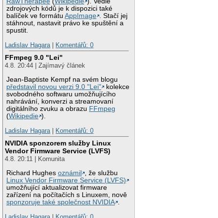
RawTherapee
(
Wikipedie
). Vedle
zdrojových kódů je k dispozici také
balíček ve formátu
AppImage
. Stačí jej
stáhnout, nastavit právo ke spuštění a
spustit.
Ladislav Hagara
|
Komentářů: 0
FFmpeg 9.0 "Lei"
4.8. 20:44 | Zajímavý článek
Jean-Baptiste Kempf na svém blogu
představil novou verzi 9.0 "Lei"
kolekce
svobodného softwaru umožňujícího
nahrávání, konverzi a streamovaní
digitálního zvuku a obrazu
FFmpeg
(
Wikipedie
).
Ladislav Hagara
|
Komentářů: 0
NVIDIA sponzorem služby Linux
Vendor Firmware Service (LVFS)
4.8. 20:11 | Komunita
Richard Hughes
oznámil
, že službu
Linux Vendor Firmware Service (LVFS)
umožňující aktualizovat firmware
zařízení na počítačích s Linuxem, nově
sponzoruje také společnost NVIDIA
.
Ladislav Hagara
|
Komentářů: 0