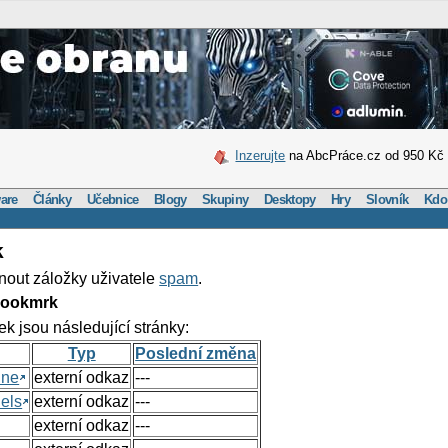
Inzerujte
na AbcPráce.cz od 950 Kč
are
Články
Učebnice
Blogy
Skupiny
Desktopy
Hry
Slovník
Kdo
k
nout záložky uživatele
spam
.
Bookmrk
ek jsou následující stránky:
Typ
Poslední změna
ine
externí odkaz
---
els
externí odkaz
---
externí odkaz
---