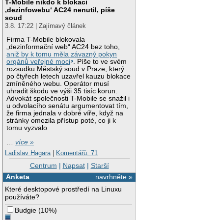
T-Mobile nikdo k blokaci
‚dezinfowebu‘ AC24 nenutil, píše
soud
3.8. 17:22 | Zajímavý článek
Firma T-Mobile blokovala
„dezinformační web“ AC24 bez toho,
aniž by k tomu měla závazný pokyn
orgánů veřejné moci
. Píše to ve svém
rozsudku Městský soud v Praze, který
po čtyřech letech uzavřel kauzu blokace
zmíněného webu. Operátor musí
uhradit škodu ve výši 35 tisíc korun.
Advokát společnosti T-Mobile se snažil i
u odvolacího senátu argumentovat tím,
že firma jednala v dobré víře, když na
stránky omezila přístup poté, co ji k
tomu vyzvalo
…
více »
Ladislav Hagara
|
Komentářů: 71
Centrum
|
Napsat
|
Starší
Anketa
navrhněte »
Které desktopové prostředí na Linuxu
používáte?
Budgie
(
10%
)