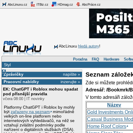
AbcLinuxu.cz
ITBiz.cz
HDmag.cz
AbcPráce.cz
AbcLinuxu
hledá autory
!
Poradna
FAQ
Hardware
Softw
Styl
×
Seznam zálože
Zprávičky
napište »
Pracovní nabídky
inzerujte »
Zde si můžete prohléd
EK: ChatGPT i Roblox mohou spadat
Adresář: /Bookmrk/
pod přísnější pravidla
V tomto adresáři zálož
včera 08:00 | IT novinky
Název
Platformy ChatGPT i Roblox by mohly
být
zařazeny na seznam
mimořádně
Gold Investments Onl
velkých on-line platforem nebo
Casual Business Mod
internetových vyhledávačů, na něž se
vztahují zvláštní podmínky podle
Home Roof Colors
nařízení o digitálních službách (DSA).