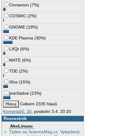
Cinnamon
(
7%
)
COSMIC
(
2%
)
GNOME
(
18%
)
KDE Plasma
(
30%
)
LXQt
(
6%
)
MATE
(
6%
)
TDE
(
2%
)
Xfce
(
15%
)
jiné/žádné
(
23%
)
Celkem 2335 hlasů
Komentářů: 30
, poslední 3.4. 20:20
Rozcestník
AbcLinuxu
Týden na ScienceMag.cz: Vylepšený