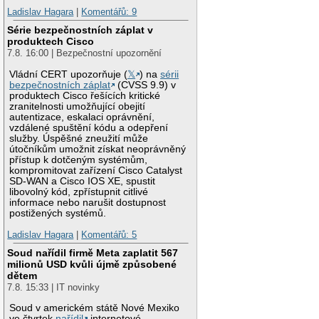
Ladislav Hagara
|
Komentářů: 9
Série bezpečnostních záplat v
produktech Cisco
7.8. 16:00 | Bezpečnostní upozornění
Vládní CERT upozorňuje (
𝕏
) na
sérii
bezpečnostních záplat
(CVSS 9.9) v
produktech Cisco řešících kritické
zranitelnosti umožňující obejití
autentizace, eskalaci oprávnění,
vzdálené spuštění kódu a odepření
služby. Úspěšné zneužití může
útočníkům umožnit získat neoprávněný
přístup k dotčeným systémům,
kompromitovat zařízení Cisco Catalyst
SD-WAN a Cisco IOS XE, spustit
libovolný kód, zpřístupnit citlivé
informace nebo narušit dostupnost
postižených systémů.
Ladislav Hagara
|
Komentářů: 5
Soud nařídil firmě Meta zaplatit 567
milionů USD kvůli újmě způsobené
dětem
7.8. 15:33 | IT novinky
Soud v americkém státě Nové Mexiko
ve čtvrtek
nařídil
internetové