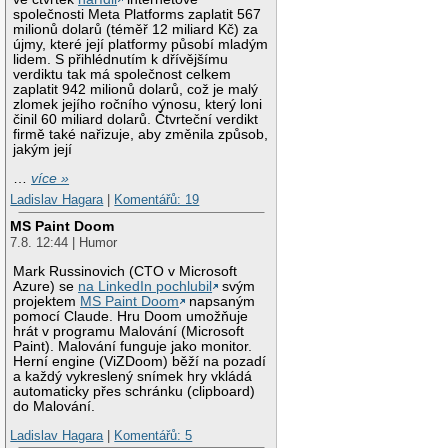
společnosti Meta Platforms zaplatit 567
milionů dolarů (téměř 12 miliard Kč) za
újmy, které její platformy působí mladým
lidem. S přihlédnutím k dřívějšímu
verdiktu tak má společnost celkem
zaplatit 942 milionů dolarů, což je malý
zlomek jejího ročního výnosu, který loni
činil 60 miliard dolarů. Čtvrteční verdikt
firmě také nařizuje, aby změnila způsob,
jakým její
…
více »
Ladislav Hagara
|
Komentářů: 19
MS Paint Doom
7.8. 12:44 | Humor
Mark Russinovich (CTO v Microsoft
Azure) se
na LinkedIn pochlubil
svým
projektem
MS Paint Doom
napsaným
pomocí Claude. Hru Doom umožňuje
hrát v programu Malování (Microsoft
Paint). Malování funguje jako monitor.
Herní engine (ViZDoom) běží na pozadí
a každý vykreslený snímek hry vkládá
automaticky přes schránku (clipboard)
do Malování.
Ladislav Hagara
|
Komentářů: 5