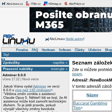
AbcLinuxu.cz
ITBiz.cz
HDmag.cz
AbcPráce.cz
AbcLinuxu
hledá autory
!
Poradna
FAQ
Hardware
Software
Články
Učebnice
Blog
Styl
×
Seznam zálože
Zprávičky
napište »
Pracovní nabídky
inzerujte »
Zde si můžete prohléd
spam
.
Adminer 6.0.0
včera 17:22 | Nová verze
Adresář: /NewBookM
V tomto adresáři zálož
Jakub Vrána vydal
Adminer
ve verzi
6.0.0 s
více než 130 změnami
:
"Většina změn vznikla s asistencí
Název
Claude Opus 5. Někteří lidi se bojí, že AI
asistence může kód zamořit technickým
Baccarat Gambling
dluhem. To je jistě pravda, pokud
Tips
vývojář všechny změny bezduše