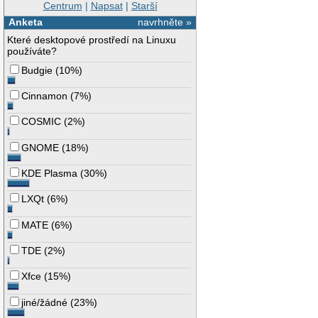
Centrum
|
Napsat
|
Starší
Anketa
navrhněte »
Které desktopové prostředí na Linuxu
používáte?
Budgie
(
10%
)
Cinnamon
(
7%
)
COSMIC
(
2%
)
GNOME
(
18%
)
KDE Plasma
(
30%
)
LXQt
(
6%
)
MATE
(
6%
)
TDE
(
2%
)
Xfce
(
15%
)
jiné/žádné
(
23%
)