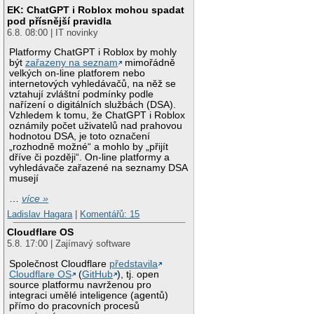
EK: ChatGPT i Roblox mohou spadat
pod přísnější pravidla
6.8. 08:00 | IT novinky
Platformy ChatGPT i Roblox by mohly
být
zařazeny na seznam
mimořádně
velkých on-line platforem nebo
internetových vyhledávačů, na něž se
vztahují zvláštní podmínky podle
nařízení o digitálních službách (DSA).
Vzhledem k tomu, že ChatGPT i Roblox
oznámily počet uživatelů nad prahovou
hodnotou DSA, je toto označení
„rozhodně možné“ a mohlo by „přijít
dříve či později“. On-line platformy a
vyhledávače zařazené na seznamy DSA
musejí
…
více »
Ladislav Hagara
|
Komentářů: 15
Cloudflare OS
5.8. 17:00 | Zajímavý software
Společnost Cloudflare
představila
Cloudflare OS
(
GitHub
), tj. open
source platformu navrženou pro
integraci umělé inteligence (agentů)
přímo do pracovních procesů