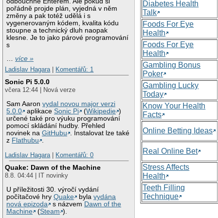
odbouchne Enterem. Ale pokud si
Diabetes Health
pořádně projde plán, vyjedná v něm
Talk
změny a pak totéž udělá i s
vygenerovaným kódem, kvalita kódu
Foods For Eye
stoupne a technický dluh naopak
Health
klesne. Je to jako párové programování
Foods For Eye
s
Health
…
více »
Gambling Bonus
Ladislav Hagara
|
Komentářů: 1
Poker
Sonic Pi 5.0.0
Gambling Lucky
včera 12:44 | Nová verze
Today
Sam Aaron
vydal novou major verzi
Know Your Health
5.0.0
aplikace
Sonic Pi
(
Wikipedie
)
Facts
určené také pro výuku programování
pomocí skládání hudby. Přehled
Online Betting Ideas
novinek na
GitHubu
. Instalovat lze také
z
Flathubu
.
Real Online Bet
Ladislav Hagara
|
Komentářů: 0
Stress Affects
Quake: Dawn of the Machine
Health
8.8. 04:44 | IT novinky
Teeth Filling
U příležitosti 30. výročí vydání
Technique
počítačové hry
Quake
byla
vydána
nová epizoda
s názvem
Dawn of the
Machine
(
Steam
).