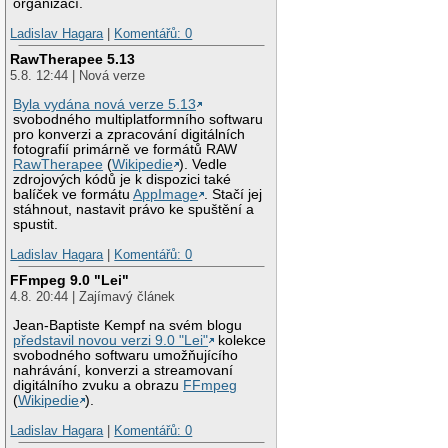
organizací.
Ladislav Hagara
|
Komentářů: 0
RawTherapee 5.13
5.8. 12:44 | Nová verze
Byla vydána nová verze 5.13
svobodného multiplatformního softwaru
pro konverzi a zpracování digitálních
fotografií primárně ve formátů RAW
RawTherapee
(
Wikipedie
). Vedle
zdrojových kódů je k dispozici také
balíček ve formátu
AppImage
. Stačí jej
stáhnout, nastavit právo ke spuštění a
spustit.
Ladislav Hagara
|
Komentářů: 0
FFmpeg 9.0 "Lei"
4.8. 20:44 | Zajímavý článek
Jean-Baptiste Kempf na svém blogu
představil novou verzi 9.0 "Lei"
kolekce
svobodného softwaru umožňujícího
nahrávání, konverzi a streamovaní
digitálního zvuku a obrazu
FFmpeg
(
Wikipedie
).
Ladislav Hagara
|
Komentářů: 0