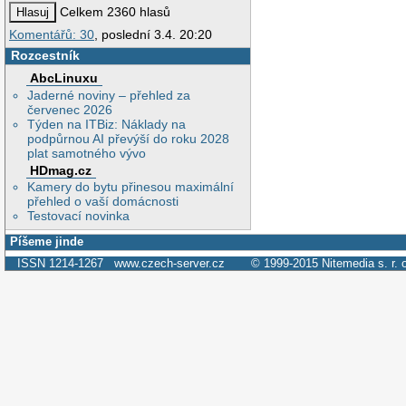
Celkem 2360 hlasů
Komentářů: 30
, poslední 3.4. 20:20
Rozcestník
AbcLinuxu
Jaderné noviny – přehled za
červenec 2026
Týden na ITBiz: Náklady na
podpůrnou AI převýší do roku 2028
plat samotného vývo
HDmag.cz
Kamery do bytu přinesou maximální
přehled o vaší domácnosti
Testovací novinka
Píšeme jinde
ISSN 1214-1267
www.czech-server.cz
© 1999-2015
Nitemedia s. r. 