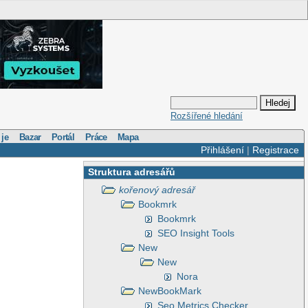
Rozšířené hledání
 je
Bazar
Portál
Práce
Mapa
Přihlášení
|
Registrace
Struktura adresářů
kořenový adresář
Bookmrk
Bookmrk
SEO Insight Tools
New
New
Nora
NewBookMark
Seo Metrics Checker