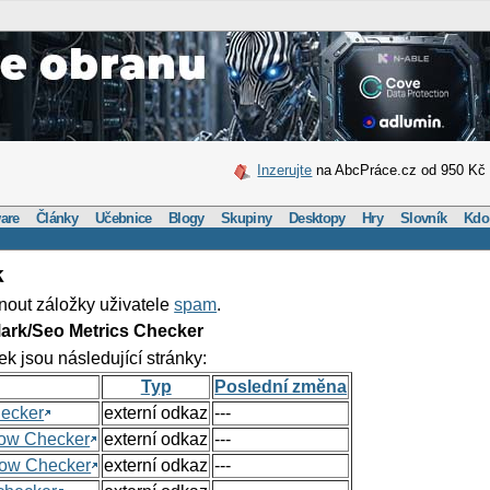
Inzerujte
na AbcPráce.cz od 950 Kč
are
Články
Učebnice
Blogy
Skupiny
Desktopy
Hry
Slovník
Kdo
k
nout záložky uživatele
spam
.
ark/Seo Metrics Checker
ek jsou následující stránky:
Typ
Poslední změna
hecker
externí odkaz
---
Flow Checker
externí odkaz
---
Flow Checker
externí odkaz
---