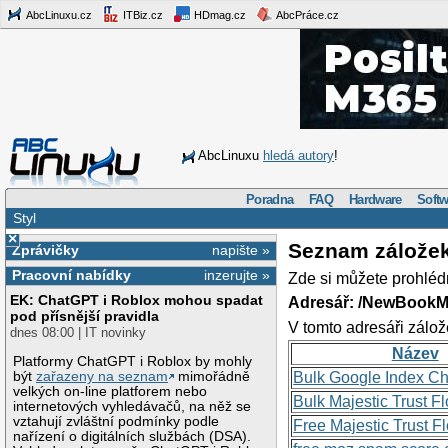
AbcLinuxu.cz
ITBiz.cz
HDmag.cz
AbcPráce.cz
AbcLinuxu
hledá autory
!
Poradna
FAQ
Hardware
Softw
Styl
×
Seznam zálože
Zprávičky
napište »
Pracovní nabídky
inzerujte »
Zde si můžete prohléd
EK: ChatGPT i Roblox mohou spadat
Adresář: /NewBookM
pod přísnější pravidla
V tomto adresáři zálož
dnes 08:00 | IT novinky
Název
Platformy ChatGPT i Roblox by mohly
být
zařazeny na seznam
mimořádně
Bulk Google Index C
velkých on-line platforem nebo
Bulk Majestic Trust 
internetových vyhledávačů, na něž se
vztahují zvláštní podmínky podle
Free Majestic Trust 
nařízení o digitálních službách (DSA).