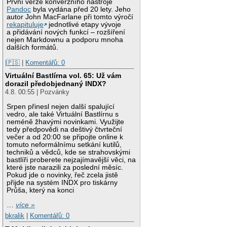
První verze konverzního nástroje
Pandoc
byla vydána před 20 lety. Jeho
autor John MacFarlane při tomto výročí
rekapituluje
jednotlivé etapy vývoje
a přidávání nových funkcí – rozšíření
nejen Markdownu a podporu mnoha
dalších formátů.
|🇵🇸
|
Komentářů: 0
Virtuální Bastlírna vol. 65: Už vám
dorazil předobjednaný INDX?
4.8. 00:55 | Pozvánky
Srpen přinesl nejen další spalující
vedro, ale také Virtuální Bastlírnu s
neméně žhavými novinkami. Využijte
tedy předpovědi na deštivý čtvrteční
večer a od 20:00 se připojte online k
tomuto neformálnímu setkání kutilů,
techniků a vědců, kde se strahovskými
bastlíři proberete nejzajímavější věci, na
které jste narazili za poslední měsíc.
Pokud jde o novinky, řeč zcela jistě
přijde na systém INDX pro tiskárny
Průša, který na konci
…
více »
bkralik
|
Komentářů: 0