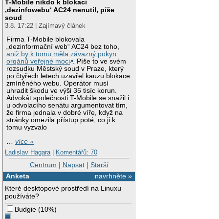
T-Mobile nikdo k blokaci
‚dezinfowebu‘ AC24 nenutil, píše
soud
3.8. 17:22 | Zajímavý článek
Firma T-Mobile blokovala
„dezinformační web“ AC24 bez toho,
aniž by k tomu měla závazný pokyn
orgánů veřejné moci
. Píše to ve svém
rozsudku Městský soud v Praze, který
po čtyřech letech uzavřel kauzu blokace
zmíněného webu. Operátor musí
uhradit škodu ve výši 35 tisíc korun.
Advokát společnosti T-Mobile se snažil i
u odvolacího senátu argumentovat tím,
že firma jednala v dobré víře, když na
stránky omezila přístup poté, co ji k
tomu vyzvalo
…
více »
Ladislav Hagara
|
Komentářů: 70
Centrum
|
Napsat
|
Starší
Anketa
navrhněte »
Které desktopové prostředí na Linuxu
používáte?
Budgie
(
10%
)