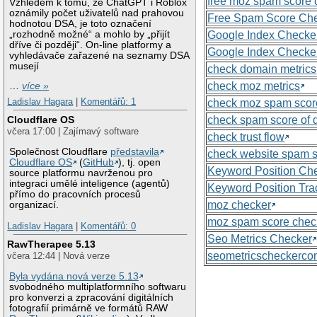
free moz spam score 
Vzhledem k tomu, že ChatGPT i Roblox
oznámily počet uživatelů nad prahovou
Free Spam Score Ch
hodnotou DSA, je toto označení
„rozhodně možné“ a mohlo by „přijít
Google Index Checke
dříve či později“. On-line platformy a
Google Index Checke
vyhledávače zařazené na seznamy DSA
musejí
check domain metrics
check moz metrics
…
více »
Ladislav Hagara
|
Komentářů: 1
check moz spam scor
check spam score of
Cloudflare OS
včera 17:00 | Zajímavý software
check trust flow
Společnost Cloudflare
představila
check website spam 
Cloudflare OS
(
GitHub
), tj. open
Keyword Position Ch
source platformu navrženou pro
integraci umělé inteligence (agentů)
Keyword Position Tra
přímo do pracovních procesů
moz checker
organizací.
moz spam score chec
Ladislav Hagara
|
Komentářů: 0
Seo Metrics Checker
RawTherapee 5.13
seometricscheckerc
včera 12:44 | Nová verze
Byla vydána nová verze 5.13
svobodného multiplatformního softwaru
pro konverzi a zpracování digitálních
fotografií primárně ve formátů RAW