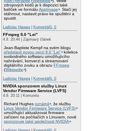
RawTherapee
(
Wikipedie
). Vedle
zdrojových kódů je k dispozici také
balíček ve formátu
AppImage
. Stačí jej
stáhnout, nastavit právo ke spuštění a
spustit.
Ladislav Hagara
|
Komentářů: 0
FFmpeg 9.0 "Lei"
4.8. 20:44 | Zajímavý článek
Jean-Baptiste Kempf na svém blogu
představil novou verzi 9.0 "Lei"
kolekce
svobodného softwaru umožňujícího
nahrávání, konverzi a streamovaní
digitálního zvuku a obrazu
FFmpeg
(
Wikipedie
).
Ladislav Hagara
|
Komentářů: 0
NVIDIA sponzorem služby Linux
Vendor Firmware Service (LVFS)
4.8. 20:11 | Komunita
Richard Hughes
oznámil
, že službu
Linux Vendor Firmware Service (LVFS)
umožňující aktualizovat firmware
zařízení na počítačích s Linuxem, nově
sponzoruje také společnost NVIDIA
.
Ladislav Hagara
|
Komentářů: 0