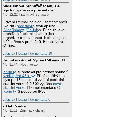
SlideRshow, prohlížeč fotek, ale i
jejich organizér a prezentátor
4.8. 12:22 | Zajímavý software
Edvard Rejthar na blogu zaměstnanců
CZ.NIC
představil
svou aplikaci
SlideRshow
(
GitHub
). Funguje jako
prohlížeč fotek, ale i jako jejich
organizér a prezentátor. Neinstaluje se,
běží přímo v prohlížeči. Bez serveru.
Offline.
Ladislav Hagara
|
Komentářů: 10
Kermit má 45 let. Vydán C-Kermit 11
4.8. 11:44 | Nová verze
Kermit
, tj. protokol pro přenos souborů,
vznikl před 45 lety
. Při této příležitosti
byla po 15 letech od vydání poslední
stabilní verze 9.0.302 vydána
nová
stabilní verze 11
implementace
C-
Kermit
. S podporou IPv6.
Ladislav Hagara
|
Komentářů: 0
20 let Pandoc
4.8. 11:11 | Zajímavý článek