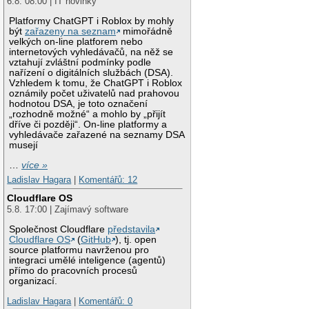
6.8. 08:00 | IT novinky
Platformy ChatGPT i Roblox by mohly
být
zařazeny na seznam
mimořádně
velkých on-line platforem nebo
internetových vyhledávačů, na něž se
vztahují zvláštní podmínky podle
nařízení o digitálních službách (DSA).
Vzhledem k tomu, že ChatGPT i Roblox
oznámily počet uživatelů nad prahovou
hodnotou DSA, je toto označení
„rozhodně možné“ a mohlo by „přijít
dříve či později“. On-line platformy a
vyhledávače zařazené na seznamy DSA
musejí
…
více »
Ladislav Hagara
|
Komentářů: 12
Cloudflare OS
5.8. 17:00 | Zajímavý software
Společnost Cloudflare
představila
Cloudflare OS
(
GitHub
), tj. open
source platformu navrženou pro
integraci umělé inteligence (agentů)
přímo do pracovních procesů
organizací.
Ladislav Hagara
|
Komentářů: 0