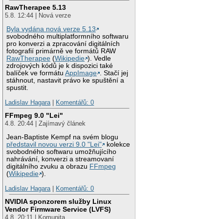
RawTherapee 5.13
5.8. 12:44 | Nová verze
Byla vydána nová verze 5.13
svobodného multiplatformního softwaru
pro konverzi a zpracování digitálních
fotografií primárně ve formátů RAW
RawTherapee
(
Wikipedie
). Vedle
zdrojových kódů je k dispozici také
balíček ve formátu
AppImage
. Stačí jej
stáhnout, nastavit právo ke spuštění a
spustit.
Ladislav Hagara
|
Komentářů: 0
FFmpeg 9.0 "Lei"
4.8. 20:44 | Zajímavý článek
Jean-Baptiste Kempf na svém blogu
představil novou verzi 9.0 "Lei"
kolekce
svobodného softwaru umožňujícího
nahrávání, konverzi a streamovaní
digitálního zvuku a obrazu
FFmpeg
(
Wikipedie
).
Ladislav Hagara
|
Komentářů: 0
NVIDIA sponzorem služby Linux
Vendor Firmware Service (LVFS)
4.8. 20:11 | Komunita