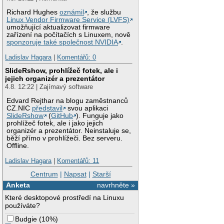
Richard Hughes
oznámil
, že službu
Linux Vendor Firmware Service (LVFS)
umožňující aktualizovat firmware
zařízení na počítačích s Linuxem, nově
sponzoruje také společnost NVIDIA
.
Ladislav Hagara
|
Komentářů: 0
SlideRshow, prohlížeč fotek, ale i
jejich organizér a prezentátor
4.8. 12:22 | Zajímavý software
Edvard Rejthar na blogu zaměstnanců
CZ.NIC
představil
svou aplikaci
SlideRshow
(
GitHub
). Funguje jako
prohlížeč fotek, ale i jako jejich
organizér a prezentátor. Neinstaluje se,
běží přímo v prohlížeči. Bez serveru.
Offline.
Ladislav Hagara
|
Komentářů: 11
Centrum
|
Napsat
|
Starší
Anketa
navrhněte »
Které desktopové prostředí na Linuxu
používáte?
Budgie
(
10%
)