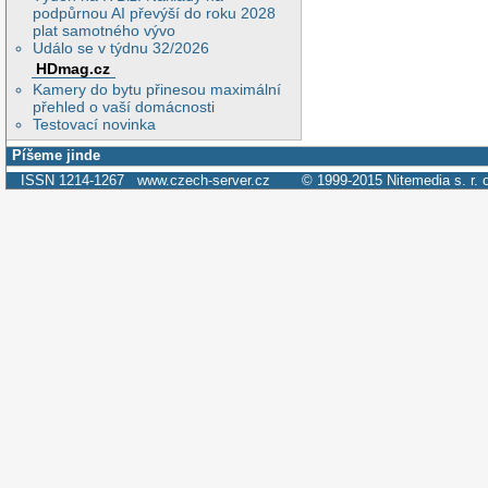
podpůrnou AI převýší do roku 2028
plat samotného vývo
Událo se v týdnu 32/2026
HDmag.cz
Kamery do bytu přinesou maximální
přehled o vaší domácnosti
Testovací novinka
Píšeme jinde
ISSN 1214-1267
www.czech-server.cz
© 1999-2015
Nitemedia s. r. 