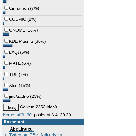
Cinnamon
(
7%
)
COSMIC
(
2%
)
GNOME
(
18%
)
KDE Plasma
(
30%
)
LXQt
(
6%
)
MATE
(
6%
)
TDE
(
2%
)
Xfce
(
15%
)
jiné/žádné
(
23%
)
Celkem 2353 hlasů
Komentářů: 30
, poslední 3.4. 20:20
Rozcestník
AbcLinuxu
Týden na ITBiz: Náklady na