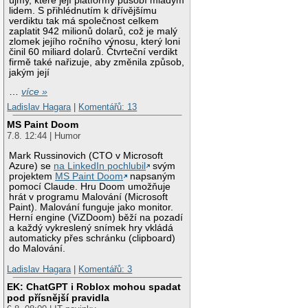
újmy, které její platformy působí mladým
lidem. S přihlédnutím k dřívějšímu
verdiktu tak má společnost celkem
zaplatit 942 milionů dolarů, což je malý
zlomek jejího ročního výnosu, který loni
činil 60 miliard dolarů. Čtvrteční verdikt
firmě také nařizuje, aby změnila způsob,
jakým její
…
více »
Ladislav Hagara
|
Komentářů: 13
MS Paint Doom
7.8. 12:44 | Humor
Mark Russinovich (CTO v Microsoft
Azure) se
na LinkedIn pochlubil
svým
projektem
MS Paint Doom
napsaným
pomocí Claude. Hru Doom umožňuje
hrát v programu Malování (Microsoft
Paint). Malování funguje jako monitor.
Herní engine (ViZDoom) běží na pozadí
a každý vykreslený snímek hry vkládá
automaticky přes schránku (clipboard)
do Malování.
Ladislav Hagara
|
Komentářů: 3
EK: ChatGPT i Roblox mohou spadat
pod přísnější pravidla