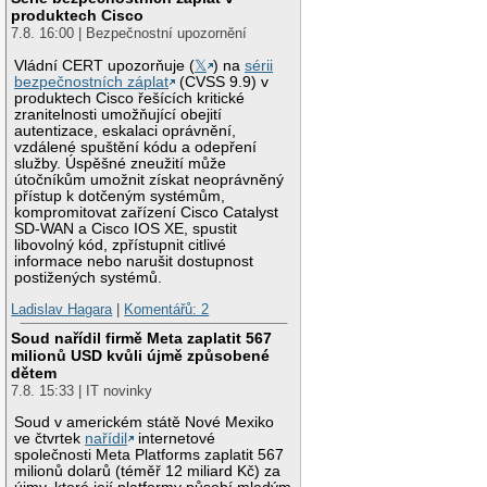
produktech Cisco
7.8. 16:00 | Bezpečnostní upozornění
Vládní CERT upozorňuje (
𝕏
) na
sérii
bezpečnostních záplat
(CVSS 9.9) v
produktech Cisco řešících kritické
zranitelnosti umožňující obejití
autentizace, eskalaci oprávnění,
vzdálené spuštění kódu a odepření
služby. Úspěšné zneužití může
útočníkům umožnit získat neoprávněný
přístup k dotčeným systémům,
kompromitovat zařízení Cisco Catalyst
SD-WAN a Cisco IOS XE, spustit
libovolný kód, zpřístupnit citlivé
informace nebo narušit dostupnost
postižených systémů.
Ladislav Hagara
|
Komentářů: 2
Soud nařídil firmě Meta zaplatit 567
milionů USD kvůli újmě způsobené
dětem
7.8. 15:33 | IT novinky
Soud v americkém státě Nové Mexiko
ve čtvrtek
nařídil
internetové
společnosti Meta Platforms zaplatit 567
milionů dolarů (téměř 12 miliard Kč) za