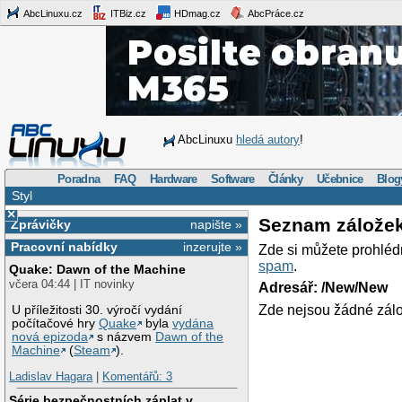
AbcLinuxu.cz
ITBiz.cz
HDmag.cz
AbcPráce.cz
AbcLinuxu
hledá autory
!
Poradna
FAQ
Hardware
Software
Články
Učebnice
Blog
Styl
×
Seznam zálože
Zprávičky
napište »
Pracovní nabídky
inzerujte »
Zde si můžete prohléd
spam
.
Quake: Dawn of the Machine
včera 04:44 | IT novinky
Adresář: /New/New
Zde nejsou žádné zálo
U příležitosti 30. výročí vydání
počítačové hry
Quake
byla
vydána
nová epizoda
s názvem
Dawn of the
Machine
(
Steam
).
Ladislav Hagara
|
Komentářů: 3
Série bezpečnostních záplat v