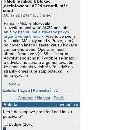
T-Mobile nikdo k blokaci
‚dezinfowebu‘ AC24 nenutil, píše
soud
3.8. 17:22 | Zajímavý článek
Firma T-Mobile blokovala
„dezinformační web“ AC24 bez toho,
aniž by k tomu měla závazný pokyn
orgánů veřejné moci
. Píše to ve svém
rozsudku Městský soud v Praze, který
po čtyřech letech uzavřel kauzu blokace
zmíněného webu. Operátor musí
uhradit škodu ve výši 35 tisíc korun.
Advokát společnosti T-Mobile se snažil i
u odvolacího senátu argumentovat tím,
že firma jednala v dobré víře, když na
stránky omezila přístup poté, co ji k
tomu vyzvalo
…
více »
Ladislav Hagara
|
Komentářů: 71
Centrum
|
Napsat
|
Starší
Anketa
navrhněte »
Které desktopové prostředí na Linuxu
používáte?
Budgie
(
10%
)