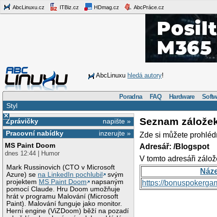
AbcLinuxu.cz
ITBiz.cz
HDmag.cz
AbcPráce.cz
AbcLinuxu
hledá autory
!
Poradna
FAQ
Hardware
Softw
Styl
×
Seznam zálože
Zprávičky
napište »
Pracovní nabídky
inzerujte »
Zde si můžete prohléd
MS Paint Doom
Adresář: /Blogspot
dnes 12:44 | Humor
V tomto adresáři zálož
Mark Russinovich (CTO v Microsoft
Náz
Azure) se
na LinkedIn pochlubil
svým
projektem
MS Paint Doom
napsaným
https://bonuspokerga
pomocí Claude. Hru Doom umožňuje
hrát v programu Malování (Microsoft
Paint). Malování funguje jako monitor.
Herní engine (ViZDoom) běží na pozadí