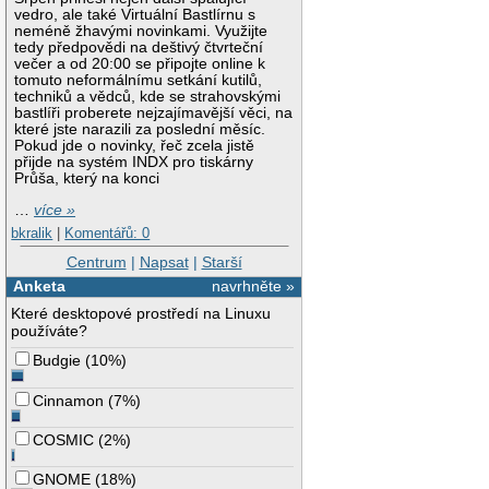
vedro, ale také Virtuální Bastlírnu s
neméně žhavými novinkami. Využijte
tedy předpovědi na deštivý čtvrteční
večer a od 20:00 se připojte online k
tomuto neformálnímu setkání kutilů,
techniků a vědců, kde se strahovskými
bastlíři proberete nejzajímavější věci, na
které jste narazili za poslední měsíc.
Pokud jde o novinky, řeč zcela jistě
přijde na systém INDX pro tiskárny
Průša, který na konci
…
více »
bkralik
|
Komentářů: 0
Centrum
|
Napsat
|
Starší
Anketa
navrhněte »
Které desktopové prostředí na Linuxu
používáte?
Budgie
(
10%
)
Cinnamon
(
7%
)
COSMIC
(
2%
)
GNOME
(
18%
)