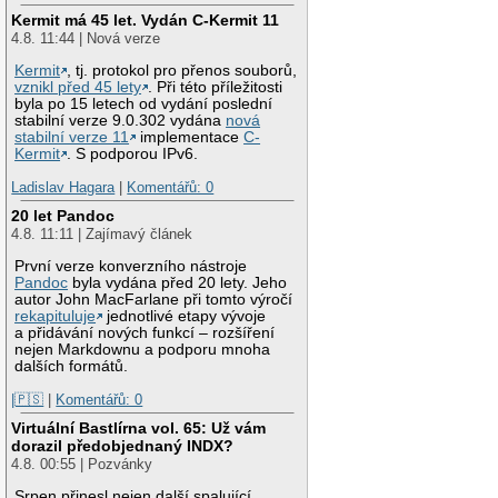
Kermit má 45 let. Vydán C-Kermit 11
4.8. 11:44 | Nová verze
Kermit
, tj. protokol pro přenos souborů,
vznikl před 45 lety
. Při této příležitosti
byla po 15 letech od vydání poslední
stabilní verze 9.0.302 vydána
nová
stabilní verze 11
implementace
C-
Kermit
. S podporou IPv6.
Ladislav Hagara
|
Komentářů: 0
20 let Pandoc
4.8. 11:11 | Zajímavý článek
První verze konverzního nástroje
Pandoc
byla vydána před 20 lety. Jeho
autor John MacFarlane při tomto výročí
rekapituluje
jednotlivé etapy vývoje
a přidávání nových funkcí – rozšíření
nejen Markdownu a podporu mnoha
dalších formátů.
|🇵🇸
|
Komentářů: 0
Virtuální Bastlírna vol. 65: Už vám
dorazil předobjednaný INDX?
4.8. 00:55 | Pozvánky
Srpen přinesl nejen další spalující