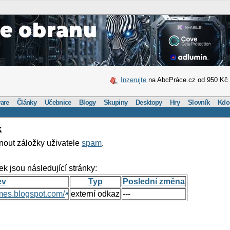
Inzerujte
na AbcPráce.cz od 950 Kč
are
Články
Učebnice
Blogy
Skupiny
Desktopy
Hry
Slovník
Kdo
k
nout záložky uživatele
spam
.
ek jsou následující stránky:
ev
Typ
Poslední změna
mes.blogspot.com/
externí odkaz
---