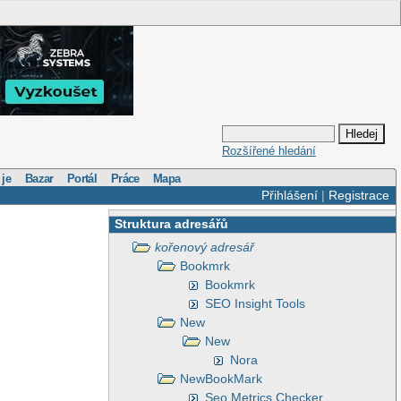
Rozšířené hledání
 je
Bazar
Portál
Práce
Mapa
Přihlášení
|
Registrace
Struktura adresářů
kořenový adresář
Bookmrk
Bookmrk
SEO Insight Tools
New
New
Nora
NewBookMark
Seo Metrics Checker