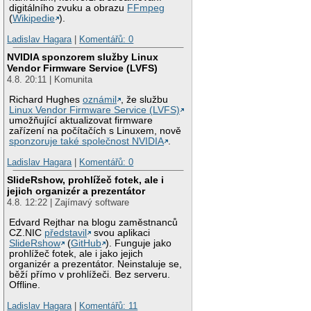
digitálního zvuku a obrazu
FFmpeg
(
Wikipedie
).
Ladislav Hagara
|
Komentářů: 0
NVIDIA sponzorem služby Linux
Vendor Firmware Service (LVFS)
4.8. 20:11 | Komunita
Richard Hughes
oznámil
, že službu
Linux Vendor Firmware Service (LVFS)
umožňující aktualizovat firmware
zařízení na počítačích s Linuxem, nově
sponzoruje také společnost NVIDIA
.
Ladislav Hagara
|
Komentářů: 0
SlideRshow, prohlížeč fotek, ale i
jejich organizér a prezentátor
4.8. 12:22 | Zajímavý software
Edvard Rejthar na blogu zaměstnanců
CZ.NIC
představil
svou aplikaci
SlideRshow
(
GitHub
). Funguje jako
prohlížeč fotek, ale i jako jejich
organizér a prezentátor. Neinstaluje se,
běží přímo v prohlížeči. Bez serveru.
Offline.
Ladislav Hagara
|
Komentářů: 11