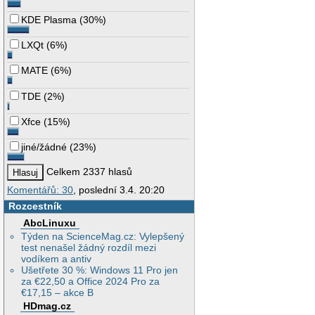
KDE Plasma
(
30%
)
LXQt
(
6%
)
MATE
(
6%
)
TDE
(
2%
)
Xfce
(
15%
)
jiné/žádné
(
23%
)
Celkem 2337 hlasů
Komentářů: 30
, poslední 3.4. 20:20
Rozcestník
AbcLinuxu
Týden na ScienceMag.cz: Vylepšený
test nenašel žádný rozdíl mezi
vodíkem a antiv
Ušetřete 30 %: Windows 11 Pro jen
za €22,50 a Office 2024 Pro za
€17,15 – akce B
HDmag.cz