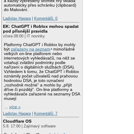
a každý vykreslený snímek hry vkládá
automaticky přes schránku (clipboard)
do Malování.
Ladislav Hagara
|
Komentářů: 0
EK: ChatGPT i Roblox mohou spadat
pod přísnější pravidla
včera 08:00 | IT novinky
Platformy ChatGPT i Roblox by mohly
být
zařazeny na seznam
mimořádně
velkých on-line platforem nebo
internetových vyhledávačů, na něž se
vztahují zvláštní podmínky podle
nařízení o digitálních službách (DSA).
Vzhledem k tomu, že ChatGPT i Roblox
oznámily počet uživatelů nad prahovou
hodnotou DSA, je toto označení
„rozhodně možné“ a mohlo by „přijít
dříve či později“. On-line platformy a
vyhledávače zařazené na seznamy DSA
musejí
…
více »
Ladislav Hagara
|
Komentářů: 7
Cloudflare OS
5.8. 17:00 | Zajímavý software