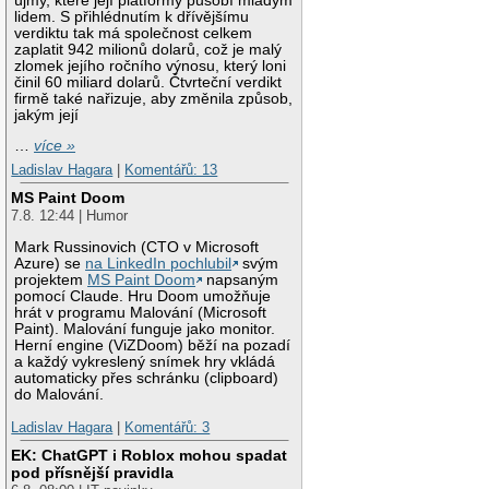
újmy, které její platformy působí mladým
lidem. S přihlédnutím k dřívějšímu
verdiktu tak má společnost celkem
zaplatit 942 milionů dolarů, což je malý
zlomek jejího ročního výnosu, který loni
činil 60 miliard dolarů. Čtvrteční verdikt
firmě také nařizuje, aby změnila způsob,
jakým její
…
více »
Ladislav Hagara
|
Komentářů: 13
MS Paint Doom
7.8. 12:44 | Humor
Mark Russinovich (CTO v Microsoft
Azure) se
na LinkedIn pochlubil
svým
projektem
MS Paint Doom
napsaným
pomocí Claude. Hru Doom umožňuje
hrát v programu Malování (Microsoft
Paint). Malování funguje jako monitor.
Herní engine (ViZDoom) běží na pozadí
a každý vykreslený snímek hry vkládá
automaticky přes schránku (clipboard)
do Malování.
Ladislav Hagara
|
Komentářů: 3
EK: ChatGPT i Roblox mohou spadat
pod přísnější pravidla