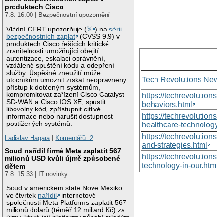
produktech Cisco
7.8. 16:00 | Bezpečnostní upozornění
Vládní CERT upozorňuje (
𝕏
) na
sérii
bezpečnostních záplat
(CVSS 9.9) v
produktech Cisco řešících kritické
zranitelnosti umožňující obejití
autentizace, eskalaci oprávnění,
vzdálené spuštění kódu a odepření
služby. Úspěšné zneužití může
Tech Revolutions Ne
útočníkům umožnit získat neoprávněný
přístup k dotčeným systémům,
kompromitovat zařízení Cisco Catalyst
https://techrevolutio
SD-WAN a Cisco IOS XE, spustit
behaviors.html
libovolný kód, zpřístupnit citlivé
https://techrevoluti
informace nebo narušit dostupnost
postižených systémů.
healthcare-technology
https://techrevolutio
Ladislav Hagara
|
Komentářů: 2
and-strategies.html
Soud nařídil firmě Meta zaplatit 567
https://techrevolutio
milionů USD kvůli újmě způsobené
technology-in-our.htm
dětem
7.8. 15:33 | IT novinky
Soud v americkém státě Nové Mexiko
ve čtvrtek
nařídil
internetové
společnosti Meta Platforms zaplatit 567
milionů dolarů (téměř 12 miliard Kč) za