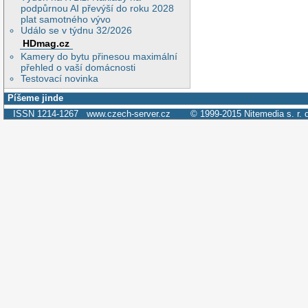
podpůrnou AI převýší do roku 2028
plat samotného vývo
Událo se v týdnu 32/2026
HDmag.cz
Kamery do bytu přinesou maximální
přehled o vaší domácnosti
Testovací novinka
Píšeme jinde
ISSN 1214-1267
www.czech-server.cz
© 1999-2015
Nitemedia s. r. 