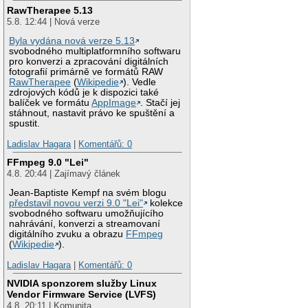
RawTherapee 5.13
5.8. 12:44 | Nová verze
Byla vydána nová verze 5.13
svobodného multiplatformního softwaru
pro konverzi a zpracování digitálních
fotografií primárně ve formátů RAW
RawTherapee
(
Wikipedie
). Vedle
zdrojových kódů je k dispozici také
balíček ve formátu
AppImage
. Stačí jej
stáhnout, nastavit právo ke spuštění a
spustit.
Ladislav Hagara
|
Komentářů: 0
FFmpeg 9.0 "Lei"
4.8. 20:44 | Zajímavý článek
Jean-Baptiste Kempf na svém blogu
představil novou verzi 9.0 "Lei"
kolekce
svobodného softwaru umožňujícího
nahrávání, konverzi a streamovaní
digitálního zvuku a obrazu
FFmpeg
(
Wikipedie
).
Ladislav Hagara
|
Komentářů: 0
NVIDIA sponzorem služby Linux
Vendor Firmware Service (LVFS)
4.8. 20:11 | Komunita