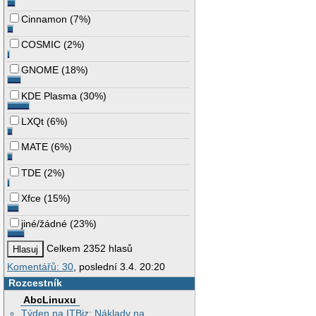
Cinnamon
(
7%
)
COSMIC
(
2%
)
GNOME
(
18%
)
KDE Plasma
(
30%
)
LXQt
(
6%
)
MATE
(
6%
)
TDE
(
2%
)
Xfce
(
15%
)
jiné/žádné
(
23%
)
Celkem 2352 hlasů
Komentářů: 30
, poslední 3.4. 20:20
Rozcestník
AbcLinuxu
Týden na ITBiz: Náklady na