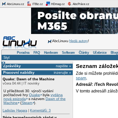
AbcLinuxu.cz
ITBiz.cz
HDmag.cz
AbcPráce.cz
AbcLinuxu
hledá autory
!
Poradna
FAQ
Hardware
Software
Články
Učebnice
Blog
Styl
×
Seznam zálože
Zprávičky
napište »
Pracovní nabídky
inzerujte »
Zde si můžete prohléd
spam
.
Quake: Dawn of the Machine
včera 04:44 | IT novinky
Adresář: /Tech Revo
V tomto adresáři zálož
U příležitosti 30. výročí vydání
počítačové hry
Quake
byla
vydána
nová epizoda
s názvem
Dawn of the
Machine
(
Steam
).
Ladislav Hagara
|
Komentářů: 3
Série bezpečnostních záplat v