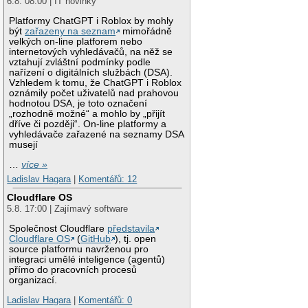
6.8. 08:00 | IT novinky
Platformy ChatGPT i Roblox by mohly
být
zařazeny na seznam
mimořádně
velkých on-line platforem nebo
internetových vyhledávačů, na něž se
vztahují zvláštní podmínky podle
nařízení o digitálních službách (DSA).
Vzhledem k tomu, že ChatGPT i Roblox
oznámily počet uživatelů nad prahovou
hodnotou DSA, je toto označení
„rozhodně možné“ a mohlo by „přijít
dříve či později“. On-line platformy a
vyhledávače zařazené na seznamy DSA
musejí
…
více »
Ladislav Hagara
|
Komentářů: 12
Cloudflare OS
5.8. 17:00 | Zajímavý software
Společnost Cloudflare
představila
Cloudflare OS
(
GitHub
), tj. open
source platformu navrženou pro
integraci umělé inteligence (agentů)
přímo do pracovních procesů
organizací.
Ladislav Hagara
|
Komentářů: 0