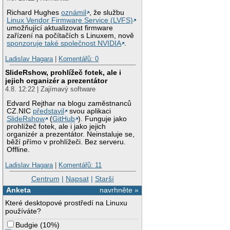
Richard Hughes
oznámil
, že službu
Linux Vendor Firmware Service (LVFS)
umožňující aktualizovat firmware
zařízení na počítačích s Linuxem, nově
sponzoruje také společnost NVIDIA
.
Ladislav Hagara
|
Komentářů: 0
SlideRshow, prohlížeč fotek, ale i
jejich organizér a prezentátor
4.8. 12:22 | Zajímavý software
Edvard Rejthar na blogu zaměstnanců
CZ.NIC
představil
svou aplikaci
SlideRshow
(
GitHub
). Funguje jako
prohlížeč fotek, ale i jako jejich
organizér a prezentátor. Neinstaluje se,
běží přímo v prohlížeči. Bez serveru.
Offline.
Ladislav Hagara
|
Komentářů: 11
Centrum
|
Napsat
|
Starší
Anketa
navrhněte »
Které desktopové prostředí na Linuxu
používáte?
Budgie
(
10%
)