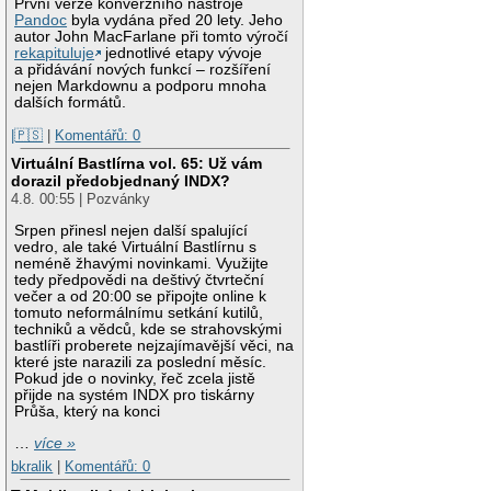
První verze konverzního nástroje
Pandoc
byla vydána před 20 lety. Jeho
autor John MacFarlane při tomto výročí
rekapituluje
jednotlivé etapy vývoje
a přidávání nových funkcí – rozšíření
nejen Markdownu a podporu mnoha
dalších formátů.
|🇵🇸
|
Komentářů: 0
Virtuální Bastlírna vol. 65: Už vám
dorazil předobjednaný INDX?
4.8. 00:55 | Pozvánky
Srpen přinesl nejen další spalující
vedro, ale také Virtuální Bastlírnu s
neméně žhavými novinkami. Využijte
tedy předpovědi na deštivý čtvrteční
večer a od 20:00 se připojte online k
tomuto neformálnímu setkání kutilů,
techniků a vědců, kde se strahovskými
bastlíři proberete nejzajímavější věci, na
které jste narazili za poslední měsíc.
Pokud jde o novinky, řeč zcela jistě
přijde na systém INDX pro tiskárny
Průša, který na konci
…
více »
bkralik
|
Komentářů: 0