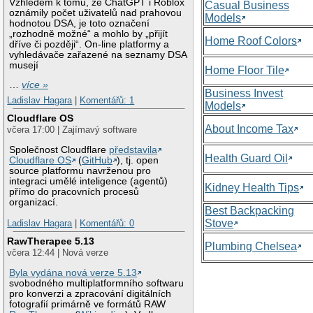
Vzhledem k tomu, že ChatGPT i Roblox
Casual Business
oznámily počet uživatelů nad prahovou
Models
hodnotou DSA, je toto označení
„rozhodně možné“ a mohlo by „přijít
Home Roof Colors
dříve či později“. On-line platformy a
vyhledávače zařazené na seznamy DSA
musejí
Home Floor Tile
…
více »
Business Invest
Ladislav Hagara
|
Komentářů: 1
Models
Cloudflare OS
About Income Tax
včera 17:00 | Zajímavý software
Společnost Cloudflare
představila
Health Guard Oil
Cloudflare OS
(
GitHub
), tj. open
source platformu navrženou pro
integraci umělé inteligence (agentů)
Kidney Health Tips
přímo do pracovních procesů
organizací.
Best Backpacking
Stove
Ladislav Hagara
|
Komentářů: 0
RawTherapee 5.13
Plumbing Chelsea
včera 12:44 | Nová verze
Byla vydána nová verze 5.13
svobodného multiplatformního softwaru
pro konverzi a zpracování digitálních
fotografií primárně ve formátů RAW