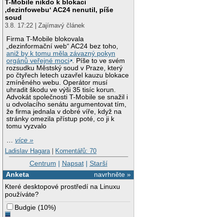
T-Mobile nikdo k blokaci
‚dezinfowebu‘ AC24 nenutil, píše
soud
3.8. 17:22 | Zajímavý článek
Firma T-Mobile blokovala
„dezinformační web“ AC24 bez toho,
aniž by k tomu měla závazný pokyn
orgánů veřejné moci
. Píše to ve svém
rozsudku Městský soud v Praze, který
po čtyřech letech uzavřel kauzu blokace
zmíněného webu. Operátor musí
uhradit škodu ve výši 35 tisíc korun.
Advokát společnosti T-Mobile se snažil i
u odvolacího senátu argumentovat tím,
že firma jednala v dobré víře, když na
stránky omezila přístup poté, co ji k
tomu vyzvalo
…
více »
Ladislav Hagara
|
Komentářů: 70
Centrum
|
Napsat
|
Starší
Anketa
navrhněte »
Které desktopové prostředí na Linuxu
používáte?
Budgie
(
10%
)