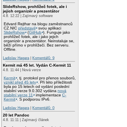
SlideRshow, prohlížeč fotek, ale i
jejich organizér a prezentátor
4.8. 12:22 | Zajímavý software
Edvard Rejthar na blogu zaměstnanců
CZ.NIC
představil
svou aplikaci
SlideRshow
(
GitHub
). Funguje jako
prohlížeč fotek, ale i jako jejich
organizér a prezentátor. Neinstaluje se,
běží přímo v prohlížeči. Bez serveru.
Offline.
Ladislav Hagara
|
Komentářů: 9
Kermit má 45 let. Vydán C-Kermit 11
4.8. 11:44 | Nová verze
Kermit
, tj. protokol pro přenos souborů,
vznikl před 45 lety
. Při této příležitosti
byla po 15 letech od vydání poslední
stabilní verze 9.0.302 vydána
nová
stabilní verze 11
implementace
C-
Kermit
. S podporou IPv6.
Ladislav Hagara
|
Komentářů: 0
20 let Pandoc
4.8. 11:11 | Zajímavý článek