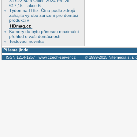
za €22,50 a Office 2024 Pro za
€17,15 – akce B
Týden na ITBiz: Čína podle zdrojů
zahájila výrobu zařízení pro domácí
produkci v
HDmag.cz
Kamery do bytu přinesou maximální
přehled o vaší domácnosti
Testovací novinka
Píšeme jinde
ISSN 1214-1267
www.czech-server.cz
© 1999-2015
Nitemedia s. r. 