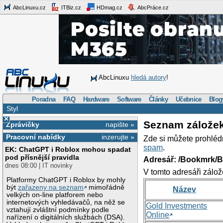
AbcLinuxu.cz
ITBiz.cz
HDmag.cz
AbcPráce.cz
AbcLinuxu
hledá autory
!
Poradna
FAQ
Hardware
Software
Články
Učebnice
Blog
Styl
×
Seznam zálože
Zprávičky
napište »
Pracovní nabídky
inzerujte »
Zde si můžete prohléd
spam
.
EK: ChatGPT i Roblox mohou spadat
pod přísnější pravidla
Adresář: /Bookmrk/
dnes 08:00 | IT novinky
V tomto adresáři zálož
Platformy ChatGPT i Roblox by mohly
být
zařazeny na seznam
mimořádně
Název
velkých on-line platforem nebo
internetových vyhledávačů, na něž se
Gold Investments
vztahují zvláštní podmínky podle
Online
nařízení o digitálních službách (DSA).