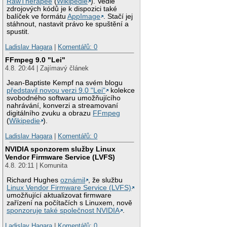
RawTherapee
(
Wikipedie
). Vedle
zdrojových kódů je k dispozici také
balíček ve formátu
AppImage
. Stačí jej
stáhnout, nastavit právo ke spuštění a
spustit.
Ladislav Hagara
|
Komentářů: 0
FFmpeg 9.0 "Lei"
4.8. 20:44 | Zajímavý článek
Jean-Baptiste Kempf na svém blogu
představil novou verzi 9.0 "Lei"
kolekce
svobodného softwaru umožňujícího
nahrávání, konverzi a streamovaní
digitálního zvuku a obrazu
FFmpeg
(
Wikipedie
).
Ladislav Hagara
|
Komentářů: 0
NVIDIA sponzorem služby Linux
Vendor Firmware Service (LVFS)
4.8. 20:11 | Komunita
Richard Hughes
oznámil
, že službu
Linux Vendor Firmware Service (LVFS)
umožňující aktualizovat firmware
zařízení na počítačích s Linuxem, nově
sponzoruje také společnost NVIDIA
.
Ladislav Hagara
|
Komentářů: 0