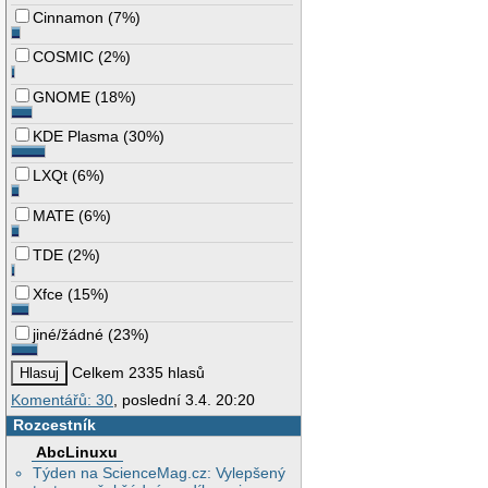
Cinnamon
(
7%
)
COSMIC
(
2%
)
GNOME
(
18%
)
KDE Plasma
(
30%
)
LXQt
(
6%
)
MATE
(
6%
)
TDE
(
2%
)
Xfce
(
15%
)
jiné/žádné
(
23%
)
Celkem 2335 hlasů
Komentářů: 30
, poslední 3.4. 20:20
Rozcestník
AbcLinuxu
Týden na ScienceMag.cz: Vylepšený