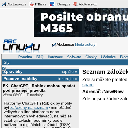
AbcLinuxu.cz
ITBiz.cz
HDmag.cz
AbcPráce.cz
AbcLinuxu
hledá autory
!
Poradna
FAQ
Hardware
Software
Články
Učebnice
Blog
Styl
×
Seznam zálože
Zprávičky
napište »
Pracovní nabídky
inzerujte »
Zde si můžete prohléd
spam
.
EK: ChatGPT i Roblox mohou spadat
pod přísnější pravidla
Adresář: /New/New
včera 08:00 | IT novinky
Zde nejsou žádné zálo
Platformy ChatGPT i Roblox by mohly
být
zařazeny na seznam
mimořádně
velkých on-line platforem nebo
internetových vyhledávačů, na něž se
vztahují zvláštní podmínky podle
nařízení o digitálních službách (DSA).