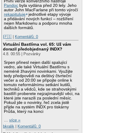
První verze konverzního nástroje
Pandoc
byla vydána před 20 lety. Jeho
autor John MacFarlane při tomto výročí
rekapituluje
jednotlivé etapy vývoje
a přidávání nových funkcí – rozšíření
nejen Markdownu a podporu mnoha
dalších formátů.
|🇵🇸
|
Komentářů: 0
Virtuální Bastlírna vol. 65: Už vám
dorazil předobjednaný INDX?
4.8. 00:55 | Pozvánky
Srpen přinesl nejen další spalující
vedro, ale také Virtuální Bastlírnu s
neméně žhavými novinkami. Využijte
tedy předpovědi na deštivý čtvrteční
večer a od 20:00 se připojte online k
tomuto neformálnímu setkání kutilů,
techniků a vědců, kde se strahovskými
bastlíři proberete nejzajímavější věci, na
které jste narazili za poslední měsíc.
Pokud jde o novinky, řeč zcela jistě
přijde na systém INDX pro tiskárny
Průša, který na konci
…
více »
bkralik
|
Komentářů: 0