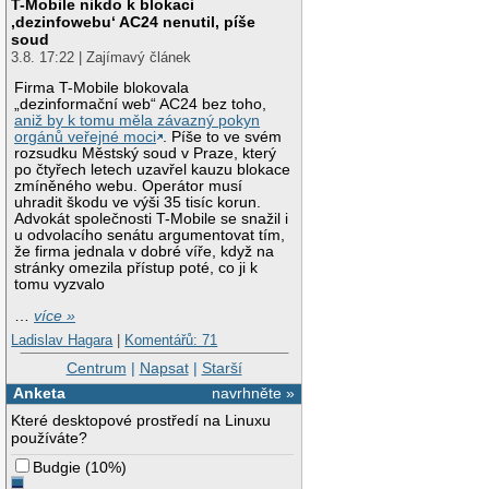
T-Mobile nikdo k blokaci
‚dezinfowebu‘ AC24 nenutil, píše
soud
3.8. 17:22 | Zajímavý článek
Firma T-Mobile blokovala
„dezinformační web“ AC24 bez toho,
aniž by k tomu měla závazný pokyn
orgánů veřejné moci
. Píše to ve svém
rozsudku Městský soud v Praze, který
po čtyřech letech uzavřel kauzu blokace
zmíněného webu. Operátor musí
uhradit škodu ve výši 35 tisíc korun.
Advokát společnosti T-Mobile se snažil i
u odvolacího senátu argumentovat tím,
že firma jednala v dobré víře, když na
stránky omezila přístup poté, co ji k
tomu vyzvalo
…
více »
Ladislav Hagara
|
Komentářů: 71
Centrum
|
Napsat
|
Starší
Anketa
navrhněte »
Které desktopové prostředí na Linuxu
používáte?
Budgie
(
10%
)