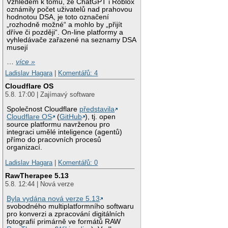
Vzhledem k tomu, že ChatGPT i Roblox
oznámily počet uživatelů nad prahovou
hodnotou DSA, je toto označení
„rozhodně možné“ a mohlo by „přijít
dříve či později“. On-line platformy a
vyhledávače zařazené na seznamy DSA
musejí
…
více »
Ladislav Hagara
|
Komentářů: 4
Cloudflare OS
5.8. 17:00 | Zajímavý software
Společnost Cloudflare
představila
Cloudflare OS
(
GitHub
), tj. open
source platformu navrženou pro
integraci umělé inteligence (agentů)
přímo do pracovních procesů
organizací.
Ladislav Hagara
|
Komentářů: 0
RawTherapee 5.13
5.8. 12:44 | Nová verze
Byla vydána nová verze 5.13
svobodného multiplatformního softwaru
pro konverzi a zpracování digitálních
fotografií primárně ve formátů RAW