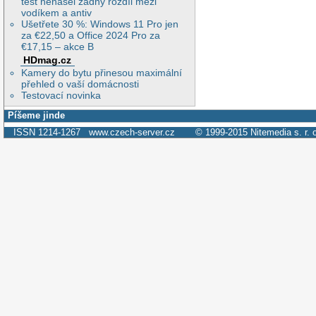
test nenašel žádný rozdíl mezi
vodíkem a antiv
Ušetřete 30 %: Windows 11 Pro jen
za €22,50 a Office 2024 Pro za
€17,15 – akce B
HDmag.cz
Kamery do bytu přinesou maximální
přehled o vaší domácnosti
Testovací novinka
Píšeme jinde
ISSN 1214-1267
www.czech-server.cz
© 1999-2015
Nitemedia s. r. 