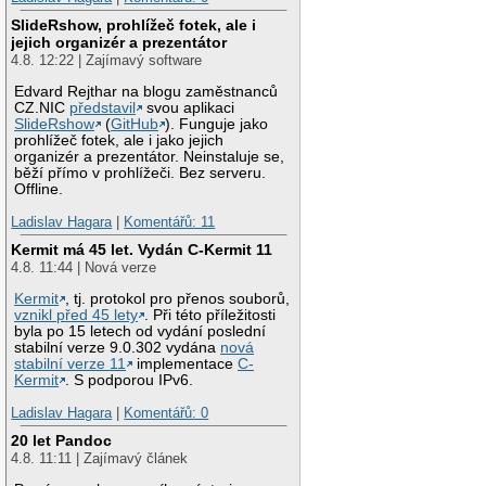
SlideRshow, prohlížeč fotek, ale i
jejich organizér a prezentátor
4.8. 12:22 | Zajímavý software
Edvard Rejthar na blogu zaměstnanců
CZ.NIC
představil
svou aplikaci
SlideRshow
(
GitHub
). Funguje jako
prohlížeč fotek, ale i jako jejich
organizér a prezentátor. Neinstaluje se,
běží přímo v prohlížeči. Bez serveru.
Offline.
Ladislav Hagara
|
Komentářů: 11
Kermit má 45 let. Vydán C-Kermit 11
4.8. 11:44 | Nová verze
Kermit
, tj. protokol pro přenos souborů,
vznikl před 45 lety
. Při této příležitosti
byla po 15 letech od vydání poslední
stabilní verze 9.0.302 vydána
nová
stabilní verze 11
implementace
C-
Kermit
. S podporou IPv6.
Ladislav Hagara
|
Komentářů: 0
20 let Pandoc
4.8. 11:11 | Zajímavý článek