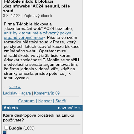
T-Mobile nikdo k blokaci
‚dezinfowebu‘ AC24 nenutil, píše
soud
3.8. 17:22 | Zajímavý článek
Firma T-Mobile blokovala
„dezinformační web“ AC24 bez toho,
aniž by k tomu měla závazný pokyn
orgánů veřejné moci
. Píše to ve svém
rozsudku Městský soud v Praze, který
po čtyřech letech uzavřel kauzu blokace
zmíněného webu. Operátor musí
uhradit škodu ve výši 35 tisíc korun.
Advokát společnosti T-Mobile se snažil i
u odvolacího senátu argumentovat tím,
že firma jednala v dobré víře, když na
stránky omezila přístup poté, co ji k
tomu vyzvalo
…
více »
Ladislav Hagara
|
Komentářů: 69
Centrum
|
Napsat
|
Starší
Anketa
navrhněte »
Které desktopové prostředí na Linuxu
používáte?
Budgie
(
10%
)