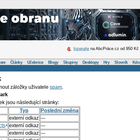
Inzerujte
na AbcPráce.cz od 950 Kč
are
Články
Učebnice
Blogy
Skupiny
Desktopy
Hry
Slovník
Kdo
k
nout záložky uživatele
spam
.
ark
ek jsou následující stránky:
Typ
Poslední změna
externí odkaz
---
cts
externí odkaz
---
externí odkaz
---