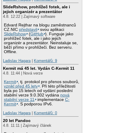
SlideRshow, prohlížeč fotek, ale i
jejich organizér a prezentátor
4.8. 12:22 | Zajímavý software
Edvard Rejthar na blogu zaměstnanců
CZ.NIC
představil
svou aplikaci
SlideRshow
(
GitHub
). Funguje jako
prohlížeč fotek, ale i jako jejich
organizér a prezentátor. Neinstaluje se,
běží přímo v prohlížeči. Bez serveru.
Offline.
Ladislav Hagara
|
Komentářů: 9
Kermit má 45 let. Vydán C-Kermit 11
4.8. 11:44 | Nová verze
Kermit
, tj. protokol pro přenos souborů,
vznikl před 45 lety
. Při této příležitosti
byla po 15 letech od vydání poslední
stabilní verze 9.0.302 vydána
nová
stabilní verze 11
implementace
C-
Kermit
. S podporou IPv6.
Ladislav Hagara
|
Komentářů: 0
20 let Pandoc
4.8. 11:11 | Zajímavý článek