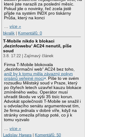
které jste narazili za poslední měsíc.
Pokud jde o novinky, řeč zcela jistě
přijde na systém INDX pro tiskárny
Průša, který na konci
…
více »
bkralik
|
Komentářů: 0
T-Mobile nikdo k blokaci
‚dezinfowebu‘ AC24 nenutil, píše
soud
3.8. 17:22 | Zajímavý článek
Firma T-Mobile blokovala
„dezinformační web“ AC24 bez toho,
aniž by k tomu měla závazný pokyn
orgánů veřejné moci
. Píše to ve svém
rozsudku Městský soud v Praze, který
po čtyřech letech uzavřel kauzu blokace
zmíněného webu. Operátor musí
uhradit škodu ve výši 35 tisíc korun.
Advokát společnosti T-Mobile se snažil i
u odvolacího senátu argumentovat tím,
že firma jednala v dobré víře, když na
stránky omezila přístup poté, co ji k
tomu vyzvalo
…
více »
Ladislav Hagara
|
Komentářů: 50