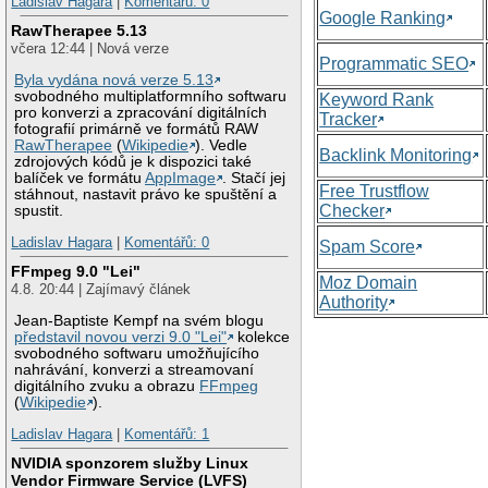
Ladislav Hagara
|
Komentářů: 0
Google Ranking
RawTherapee 5.13
včera 12:44 | Nová verze
Programmatic SEO
Byla vydána nová verze 5.13
svobodného multiplatformního softwaru
Keyword Rank
pro konverzi a zpracování digitálních
Tracker
fotografií primárně ve formátů RAW
RawTherapee
(
Wikipedie
). Vedle
Backlink Monitoring
zdrojových kódů je k dispozici také
balíček ve formátu
AppImage
. Stačí jej
Free Trustflow
stáhnout, nastavit právo ke spuštění a
Checker
spustit.
Ladislav Hagara
|
Komentářů: 0
Spam Score
FFmpeg 9.0 "Lei"
Moz Domain
4.8. 20:44 | Zajímavý článek
Authority
Jean-Baptiste Kempf na svém blogu
představil novou verzi 9.0 "Lei"
kolekce
svobodného softwaru umožňujícího
nahrávání, konverzi a streamovaní
digitálního zvuku a obrazu
FFmpeg
(
Wikipedie
).
Ladislav Hagara
|
Komentářů: 1
NVIDIA sponzorem služby Linux
Vendor Firmware Service (LVFS)