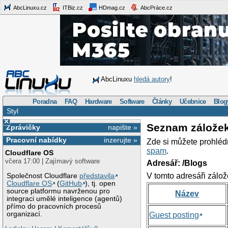
AbcLinuxu.cz
ITBiz.cz
HDmag.cz
AbcPráce.cz
AbcLinuxu
hledá autory
!
Poradna
FAQ
Hardware
Software
Články
Učebnice
Blog
Styl
×
Seznam zálože
Zprávičky
napište »
Pracovní nabídky
inzerujte »
Zde si můžete prohléd
spam
.
Cloudflare OS
včera 17:00 | Zajímavý software
Adresář: /Blogs
V tomto adresáři zálož
Společnost Cloudflare
představila
Cloudflare OS
(
GitHub
), tj. open
source platformu navrženou pro
Název
integraci umělé inteligence (agentů)
přímo do pracovních procesů
organizací.
Guest posting