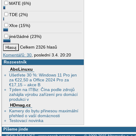
MATE
(
6%
)
TDE
(
2%
)
Xfce
(
15%
)
jiné/žádné
(
23%
)
Celkem 2326 hlasů
Komentářů: 30
, poslední 3.4. 20:20
Rozcestník
AbcLinuxu
Ušetřete 30 %: Windows 11 Pro jen
za €22,50 a Office 2024 Pro za
€17,15 – akce B
Týden na ITBiz: Čína podle zdrojů
zahájila výrobu zařízení pro domácí
produkci v
HDmag.cz
Kamery do bytu přinesou maximální
přehled o vaší domácnosti
Testovací novinka
Píšeme jinde