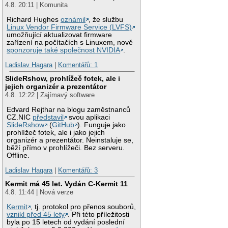
4.8. 20:11 | Komunita
Richard Hughes
oznámil
, že službu
Linux Vendor Firmware Service (LVFS)
umožňující aktualizovat firmware
zařízení na počítačích s Linuxem, nově
sponzoruje také společnost NVIDIA
.
Ladislav Hagara
|
Komentářů: 1
SlideRshow, prohlížeč fotek, ale i
jejich organizér a prezentátor
4.8. 12:22 | Zajímavý software
Edvard Rejthar na blogu zaměstnanců
CZ.NIC
představil
svou aplikaci
SlideRshow
(
GitHub
). Funguje jako
prohlížeč fotek, ale i jako jejich
organizér a prezentátor. Neinstaluje se,
běží přímo v prohlížeči. Bez serveru.
Offline.
Ladislav Hagara
|
Komentářů: 3
Kermit má 45 let. Vydán C-Kermit 11
4.8. 11:44 | Nová verze
Kermit
, tj. protokol pro přenos souborů,
vznikl před 45 lety
. Při této příležitosti
byla po 15 letech od vydání poslední