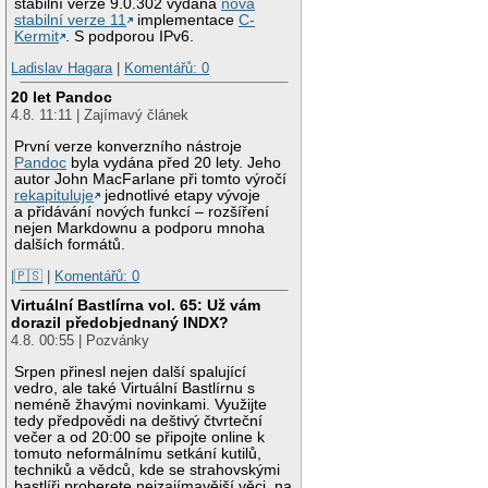
stabilní verze 9.0.302 vydána
nová
stabilní verze 11
implementace
C-
Kermit
. S podporou IPv6.
Ladislav Hagara
|
Komentářů: 0
20 let Pandoc
4.8. 11:11 | Zajímavý článek
První verze konverzního nástroje
Pandoc
byla vydána před 20 lety. Jeho
autor John MacFarlane při tomto výročí
rekapituluje
jednotlivé etapy vývoje
a přidávání nových funkcí – rozšíření
nejen Markdownu a podporu mnoha
dalších formátů.
|🇵🇸
|
Komentářů: 0
Virtuální Bastlírna vol. 65: Už vám
dorazil předobjednaný INDX?
4.8. 00:55 | Pozvánky
Srpen přinesl nejen další spalující
vedro, ale také Virtuální Bastlírnu s
neméně žhavými novinkami. Využijte
tedy předpovědi na deštivý čtvrteční
večer a od 20:00 se připojte online k
tomuto neformálnímu setkání kutilů,
techniků a vědců, kde se strahovskými
bastlíři proberete nejzajímavější věci, na