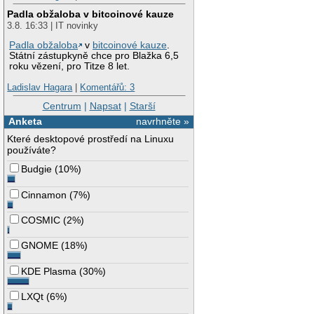
Padla obžaloba v bitcoinové kauze
3.8. 16:33 | IT novinky
Padla obžaloba
v
bitcoinové kauze
.
Státní zástupkyně chce pro Blažka 6,5
roku vězení, pro Titze 8 let.
Ladislav Hagara
|
Komentářů: 3
Centrum
|
Napsat
|
Starší
Anketa
navrhněte »
Které desktopové prostředí na Linuxu
používáte?
Budgie
(
10%
)
Cinnamon
(
7%
)
COSMIC
(
2%
)
GNOME
(
18%
)
KDE Plasma
(
30%
)
LXQt
(
6%
)