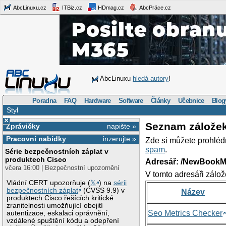
AbcLinuxu.cz
ITBiz.cz
HDmag.cz
AbcPráce.cz
AbcLinuxu
hledá autory
!
Poradna
FAQ
Hardware
Software
Články
Učebnice
Blog
Styl
×
Seznam zálože
Zprávičky
napište »
Pracovní nabídky
inzerujte »
Zde si můžete prohléd
spam
.
Série bezpečnostních záplat v
produktech Cisco
Adresář: /NewBookM
včera 16:00 | Bezpečnostní upozornění
V tomto adresáři zálož
Vládní CERT upozorňuje (
𝕏
) na
sérii
bezpečnostních záplat
(CVSS 9.9) v
Název
produktech Cisco řešících kritické
zranitelnosti umožňující obejití
Seo Metrics Checker
autentizace, eskalaci oprávnění,
vzdálené spuštění kódu a odepření