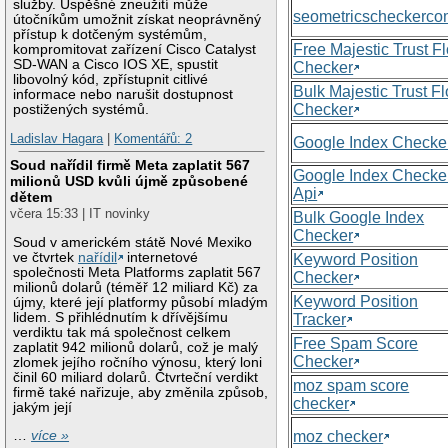
služby. Úspěšné zneužití může
seometricscheckerc
útočníkům umožnit získat neoprávněný
přístup k dotčeným systémům,
Free Majestic Trust F
kompromitovat zařízení Cisco Catalyst
SD-WAN a Cisco IOS XE, spustit
Checker
libovolný kód, zpřístupnit citlivé
Bulk Majestic Trust F
informace nebo narušit dostupnost
Checker
postižených systémů.
Ladislav Hagara
|
Komentářů: 2
Google Index Checke
Soud nařídil firmě Meta zaplatit 567
Google Index Checke
milionů USD kvůli újmě způsobené
Api
dětem
včera 15:33 | IT novinky
Bulk Google Index
Checker
Soud v americkém státě Nové Mexiko
ve čtvrtek
nařídil
internetové
Keyword Position
společnosti Meta Platforms zaplatit 567
Checker
milionů dolarů (téměř 12 miliard Kč) za
Keyword Position
újmy, které její platformy působí mladým
lidem. S přihlédnutím k dřívějšímu
Tracker
verdiktu tak má společnost celkem
Free Spam Score
zaplatit 942 milionů dolarů, což je malý
Checker
zlomek jejího ročního výnosu, který loni
činil 60 miliard dolarů. Čtvrteční verdikt
moz spam score
firmě také nařizuje, aby změnila způsob,
checker
jakým její
moz checker
…
více »