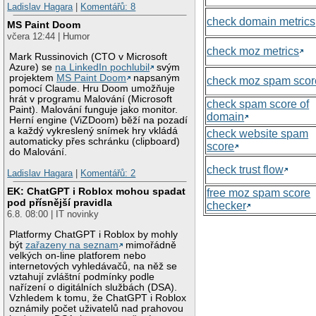
Ladislav Hagara
|
Komentářů: 8
check domain metrics
MS Paint Doom
včera 12:44 | Humor
check moz metrics
Mark Russinovich (CTO v Microsoft
Azure) se
na LinkedIn pochlubil
svým
projektem
MS Paint Doom
napsaným
check moz spam scor
pomocí Claude. Hru Doom umožňuje
hrát v programu Malování (Microsoft
check spam score of
Paint). Malování funguje jako monitor.
domain
Herní engine (ViZDoom) běží na pozadí
a každý vykreslený snímek hry vkládá
check website spam
automaticky přes schránku (clipboard)
score
do Malování.
check trust flow
Ladislav Hagara
|
Komentářů: 2
EK: ChatGPT i Roblox mohou spadat
free moz spam score
pod přísnější pravidla
checker
6.8. 08:00 | IT novinky
Platformy ChatGPT i Roblox by mohly
být
zařazeny na seznam
mimořádně
velkých on-line platforem nebo
internetových vyhledávačů, na něž se
vztahují zvláštní podmínky podle
nařízení o digitálních službách (DSA).
Vzhledem k tomu, že ChatGPT i Roblox
oznámily počet uživatelů nad prahovou