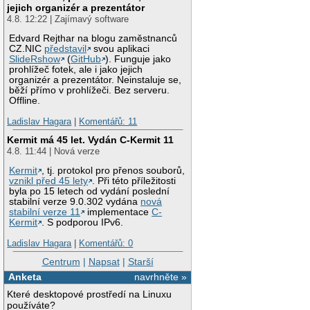
jejich organizér a prezentátor
4.8. 12:22 | Zajímavý software
Edvard Rejthar na blogu zaměstnanců
CZ.NIC
představil
svou aplikaci
SlideRshow
(
GitHub
). Funguje jako
prohlížeč fotek, ale i jako jejich
organizér a prezentátor. Neinstaluje se,
běží přímo v prohlížeči. Bez serveru.
Offline.
Ladislav Hagara
|
Komentářů: 11
Kermit má 45 let. Vydán C-Kermit 11
4.8. 11:44 | Nová verze
Kermit
, tj. protokol pro přenos souborů,
vznikl před 45 lety
. Při této příležitosti
byla po 15 letech od vydání poslední
stabilní verze 9.0.302 vydána
nová
stabilní verze 11
implementace
C-
Kermit
. S podporou IPv6.
Ladislav Hagara
|
Komentářů: 0
Centrum
|
Napsat
|
Starší
Anketa
navrhněte »
Které desktopové prostředí na Linuxu
používáte?