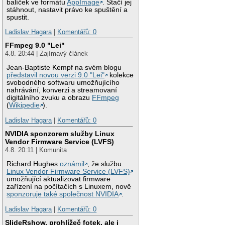
balíček ve formátu
AppImage
. Stačí jej
stáhnout, nastavit právo ke spuštění a
spustit.
Ladislav Hagara
|
Komentářů: 0
FFmpeg 9.0 "Lei"
4.8. 20:44 | Zajímavý článek
Jean-Baptiste Kempf na svém blogu
představil novou verzi 9.0 "Lei"
kolekce
svobodného softwaru umožňujícího
nahrávání, konverzi a streamovaní
digitálního zvuku a obrazu
FFmpeg
(
Wikipedie
).
Ladislav Hagara
|
Komentářů: 0
NVIDIA sponzorem služby Linux
Vendor Firmware Service (LVFS)
4.8. 20:11 | Komunita
Richard Hughes
oznámil
, že službu
Linux Vendor Firmware Service (LVFS)
umožňující aktualizovat firmware
zařízení na počítačích s Linuxem, nově
sponzoruje také společnost NVIDIA
.
Ladislav Hagara
|
Komentářů: 0
SlideRshow, prohlížeč fotek, ale i