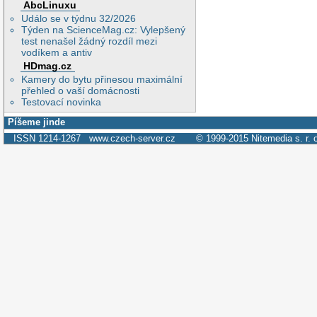
AbcLinuxu
Událo se v týdnu 32/2026
Týden na ScienceMag.cz: Vylepšený
test nenašel žádný rozdíl mezi
vodíkem a antiv
HDmag.cz
Kamery do bytu přinesou maximální
přehled o vaší domácnosti
Testovací novinka
Píšeme jinde
ISSN 1214-1267
www.czech-server.cz
© 1999-2015
Nitemedia s. r. 