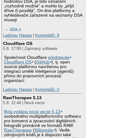
hodnotou DSA, je toto označení
„rozhodně možné“ a mohlo by „přijít
dříve či později“. On-line platformy a
vyhledávače zařazené na seznamy DSA
musejí
…
více »
Ladislav Hagara
|
Komentářů: 9
Cloudflare OS
5.8. 17:00 | Zajímavý software
Společnost Cloudflare
představila
Cloudflare OS
(
GitHub
), tj. open
source platformu navrženou pro
integraci umělé inteligence (agentů)
přímo do pracovních procesů
organizací.
Ladislav Hagara
|
Komentářů: 0
RawTherapee 5.13
5.8. 12:44 | Nová verze
Byla vydána nová verze 5.13
svobodného multiplatformního softwaru
pro konverzi a zpracování digitálních
fotografií primárně ve formátů RAW
RawTherapee
(
Wikipedie
). Vedle
zdrojových kódů je k dispozici také