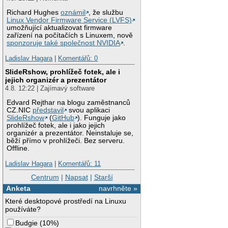
Richard Hughes
oznámil
, že službu
Linux Vendor Firmware Service (LVFS)
umožňující aktualizovat firmware
zařízení na počítačích s Linuxem, nově
sponzoruje také společnost NVIDIA
.
Ladislav Hagara
|
Komentářů: 0
SlideRshow, prohlížeč fotek, ale i
jejich organizér a prezentátor
4.8. 12:22 | Zajímavý software
Edvard Rejthar na blogu zaměstnanců
CZ.NIC
představil
svou aplikaci
SlideRshow
(
GitHub
). Funguje jako
prohlížeč fotek, ale i jako jejich
organizér a prezentátor. Neinstaluje se,
běží přímo v prohlížeči. Bez serveru.
Offline.
Ladislav Hagara
|
Komentářů: 11
Centrum
|
Napsat
|
Starší
Anketa
navrhněte »
Které desktopové prostředí na Linuxu
používáte?
Budgie
(
10%
)