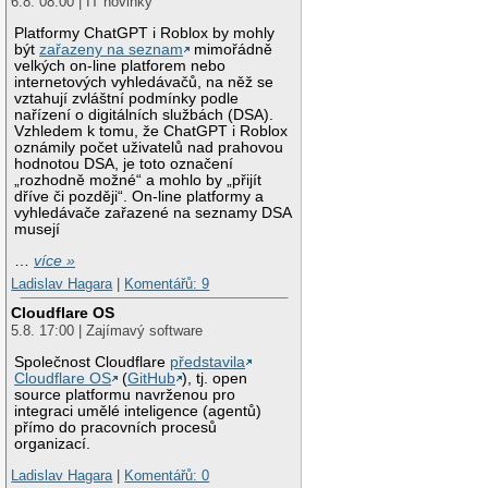
6.8. 08:00 | IT novinky
Platformy ChatGPT i Roblox by mohly
být
zařazeny na seznam
mimořádně
velkých on-line platforem nebo
internetových vyhledávačů, na něž se
vztahují zvláštní podmínky podle
nařízení o digitálních službách (DSA).
Vzhledem k tomu, že ChatGPT i Roblox
oznámily počet uživatelů nad prahovou
hodnotou DSA, je toto označení
„rozhodně možné“ a mohlo by „přijít
dříve či později“. On-line platformy a
vyhledávače zařazené na seznamy DSA
musejí
…
více »
Ladislav Hagara
|
Komentářů: 9
Cloudflare OS
5.8. 17:00 | Zajímavý software
Společnost Cloudflare
představila
Cloudflare OS
(
GitHub
), tj. open
source platformu navrženou pro
integraci umělé inteligence (agentů)
přímo do pracovních procesů
organizací.
Ladislav Hagara
|
Komentářů: 0