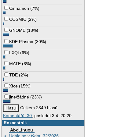
Cinnamon
(
7%
)
COSMIC
(
2%
)
GNOME
(
18%
)
KDE Plasma
(
30%
)
LXQt
(
6%
)
MATE
(
6%
)
TDE
(
2%
)
Xfce
(
15%
)
jiné/žádné
(
23%
)
Celkem 2349 hlasů
Komentářů: 30
, poslední 3.4. 20:20
Rozcestník
AbcLinuxu
Událo se v týdnu 32/2026