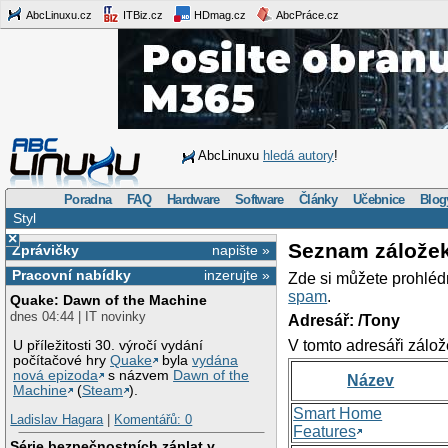
AbcLinuxu.cz
ITBiz.cz
HDmag.cz
AbcPráce.cz
AbcLinuxu
hledá autory
!
Poradna
FAQ
Hardware
Software
Články
Učebnice
Blog
Styl
×
Seznam zálože
Zprávičky
napište »
Pracovní nabídky
inzerujte »
Zde si můžete prohléd
spam
.
Quake: Dawn of the Machine
dnes 04:44 | IT novinky
Adresář: /Tony
V tomto adresáři zálož
U příležitosti 30. výročí vydání
počítačové hry
Quake
byla
vydána
nová epizoda
s názvem
Dawn of the
Název
Machine
(
Steam
).
Smart Home
Ladislav Hagara
|
Komentářů: 0
Features
Série bezpečnostních záplat v