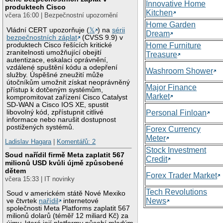
Innovative Home
produktech Cisco
Kitchen
včera 16:00 | Bezpečnostní upozornění
Home Garden
Vládní CERT upozorňuje (
𝕏
) na
sérii
Dream
bezpečnostních záplat
(CVSS 9.9) v
produktech Cisco řešících kritické
Home Furniture
zranitelnosti umožňující obejití
Treasure
autentizace, eskalaci oprávnění,
vzdálené spuštění kódu a odepření
Washroom Shower
služby. Úspěšné zneužití může
útočníkům umožnit získat neoprávněný
Major Finance
přístup k dotčeným systémům,
Market
kompromitovat zařízení Cisco Catalyst
SD-WAN a Cisco IOS XE, spustit
libovolný kód, zpřístupnit citlivé
Personal Finloan
informace nebo narušit dostupnost
postižených systémů.
Forex Currency
Meter
Ladislav Hagara
|
Komentářů: 2
Stock Investment
Soud nařídil firmě Meta zaplatit 567
Credit
milionů USD kvůli újmě způsobené
dětem
Forex Trader Market
včera 15:33 | IT novinky
Tech Revolutions
Soud v americkém státě Nové Mexiko
News
ve čtvrtek
nařídil
internetové
společnosti Meta Platforms zaplatit 567
milionů dolarů (téměř 12 miliard Kč) za