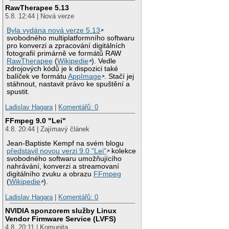
RawTherapee 5.13
5.8. 12:44 | Nová verze
Byla vydána nová verze 5.13
svobodného multiplatformního softwaru
pro konverzi a zpracování digitálních
fotografií primárně ve formátů RAW
RawTherapee
(
Wikipedie
). Vedle
zdrojových kódů je k dispozici také
balíček ve formátu
AppImage
. Stačí jej
stáhnout, nastavit právo ke spuštění a
spustit.
Ladislav Hagara
|
Komentářů: 0
FFmpeg 9.0 "Lei"
4.8. 20:44 | Zajímavý článek
Jean-Baptiste Kempf na svém blogu
představil novou verzi 9.0 "Lei"
kolekce
svobodného softwaru umožňujícího
nahrávání, konverzi a streamovaní
digitálního zvuku a obrazu
FFmpeg
(
Wikipedie
).
Ladislav Hagara
|
Komentářů: 0
NVIDIA sponzorem služby Linux
Vendor Firmware Service (LVFS)
4.8. 20:11 | Komunita