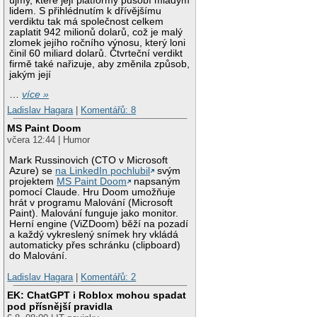
újmy, které její platformy působí mladým
lidem. S přihlédnutím k dřívějšímu
verdiktu tak má společnost celkem
zaplatit 942 milionů dolarů, což je malý
zlomek jejího ročního výnosu, který loni
činil 60 miliard dolarů. Čtvrteční verdikt
firmě také nařizuje, aby změnila způsob,
jakým její
…
více »
Ladislav Hagara
|
Komentářů: 8
MS Paint Doom
včera 12:44 | Humor
Mark Russinovich (CTO v Microsoft
Azure) se
na LinkedIn pochlubil
svým
projektem
MS Paint Doom
napsaným
pomocí Claude. Hru Doom umožňuje
hrát v programu Malování (Microsoft
Paint). Malování funguje jako monitor.
Herní engine (ViZDoom) běží na pozadí
a každý vykreslený snímek hry vkládá
automaticky přes schránku (clipboard)
do Malování.
Ladislav Hagara
|
Komentářů: 2
EK: ChatGPT i Roblox mohou spadat
pod přísnější pravidla