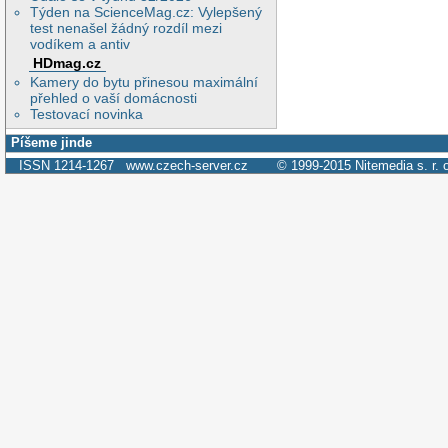
Týden na ScienceMag.cz: Vylepšený
test nenašel žádný rozdíl mezi
vodíkem a antiv
HDmag.cz
Kamery do bytu přinesou maximální
přehled o vaší domácnosti
Testovací novinka
Píšeme jinde
ISSN 1214-1267
www.czech-server.cz
© 1999-2015
Nitemedia s. r. 